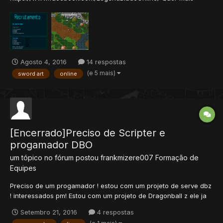
informações do projeto, curta a pagina :
https://www.facebook.com/LegendBladeOnline/
Agosto 4, 2016
14 respostas
(e 5 mais)
sword art
online
[Encerrado]Preciso de Scripter e
progamador DBO
um tópico no fórum postou
frankmizere007
Formação de
Equipes
Preciso de um progamador ! estou com um projeto de serve dbz
! interessados pm! Estou com um projeto de Dragonball z ele ja
esta on mais vou melhora-lo inovar e preciso de uma equipe
Setembro 21, 2016
4 respostas
com progamador e scripter ! estou com uns pe...