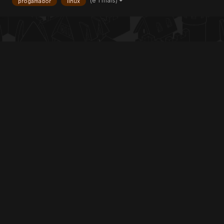
(e 1 mais)
progamador
linux