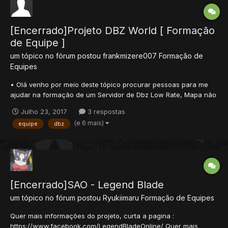
[Encerrado]Projeto DBZ World [ Formação
de Equipe ]
um tópico no fórum postou
frankmizere007
Formação de
Equipes
• Olá venho por meio deste tópico procurar pessoas para me
ajudar na formação de um Servidor de Dbz Low Rate, Mapa não
muito grande no inicio, com intuito de não só ser Level-Up ou
Julho 23, 2017
3 respostas
PkTeam, e sim RPG também sempre fui fã de jogos RPG e o que
(e 6 mais)
equipe
dbz
sempre me chamou atenção no Tibia é a sua capacidade de
ent...
[Encerrado]SAO - Legend Blade
um tópico no fórum postou
Ryukiimaru
Formação de Equipes
Quer mais informações do projeto, curta a pagina :
https://www.facebook.com/LegendBladeOnline/ Quer mais