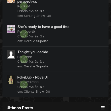
perspectiva.
0
Por
PKM
Criado
%s às %s
em:
Spriting Show-Off
She's ready to have a good time
Por
r0bert0
0
Criado
%s às %s
em:
Geral e Suporte
Tonight you decide
Por
lennn
0
Criado
%s às %s
em:
Geral e Suporte
PokeDub - Nova UI
Por
Jeffer000
0
Criado
%s às %s
em:
Clients Show-Off
Últimos Posts