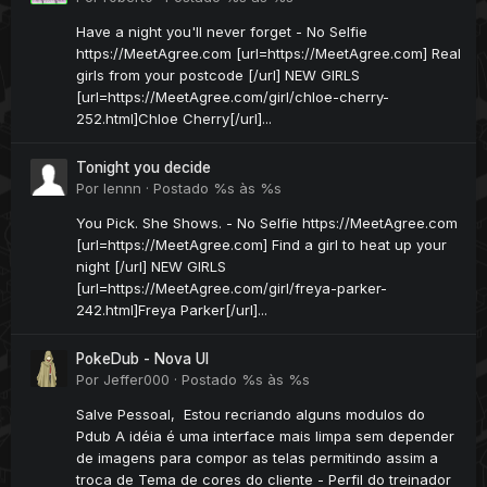
Have a night you'll never forget - No Selfie
https://MeetAgree.com [url=https://MeetAgree.com] Real
girls from your postcode [/url] NEW GIRLS
[url=https://MeetAgree.com/girl/chloe-cherry-
252.html]Chloe Cherry[/url]...
Tonight you decide
Por
lennn
·
Postado
%s às %s
You Pick. She Shows. - No Selfie https://MeetAgree.com
[url=https://MeetAgree.com] Find a girl to heat up your
night [/url] NEW GIRLS
[url=https://MeetAgree.com/girl/freya-parker-
242.html]Freya Parker[/url]...
PokeDub - Nova UI
Por
Jeffer000
·
Postado
%s às %s
Salve Pessoal, Estou recriando alguns modulos do
Pdub A idéia é uma interface mais limpa sem depender
de imagens para compor as telas permitindo assim a
troca de Tema de cores do cliente - Perfil do treinador