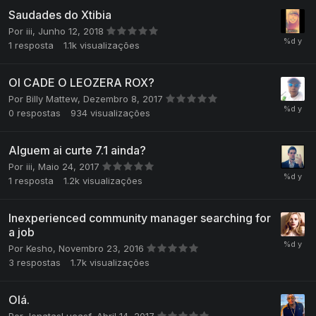
Saudades do Xtibia
Por
iii
,
Junho 12, 2018
1
resposta
1.1k
visualizações
OI CADE O LEOZERA ROX?
Por
Billy Mattew
,
Dezembro 8, 2017
0
respostas
934
visualizações
Alguem ai curte 7.1 ainda?
Por
iii
,
Maio 24, 2017
1
resposta
1.2k
visualizações
Inexperienced community manager searching for
a job
Por
Kesho
,
Novembro 23, 2016
3
respostas
1.7k
visualizações
Olá.