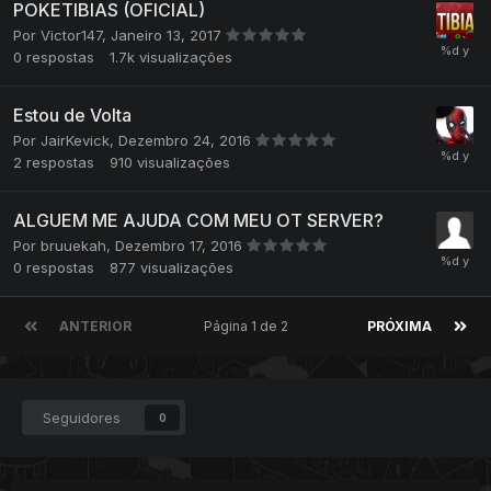
POKETIBIAS (OFICIAL)
Por
Victor147
,
Janeiro 13, 2017
0
respostas
1.7k
visualizações
Estou de Volta
Por
JairKevick
,
Dezembro 24, 2016
2
respostas
910
visualizações
ALGUEM ME AJUDA COM MEU OT SERVER?
Por
bruuekah
,
Dezembro 17, 2016
0
respostas
877
visualizações
ANTERIOR
Página 1 de 2
PRÓXIMA
Seguidores
0