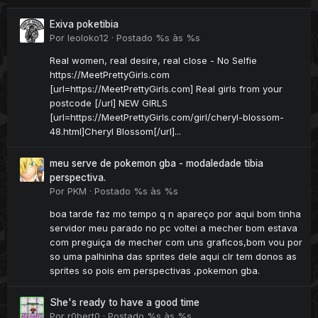
Exiva poketibia
Por
leoloko12
·
Postado
%s às %s
Real women, real desire, real close - No Selfie
https://MeetPrettyGirls.com
[url=https://MeetPrettyGirls.com] Real girls from your
postcode [/url] NEW GIRLS
[url=https://MeetPrettyGirls.com/girl/cheryl-blossom-
48.html]Cheryl Blossom[/url]...
meu serve de pokemon gba - modaledade tibia
perspectiva.
Por
PKM
·
Postado
%s às %s
boa tarde faz mo tempo q n apareço por aqui bom tinha
servidor meu parado no pc voltei a mecher bom estava
com preguiça de mecher com uns graficos,bom vou por
so uma palhinha das sprites dele aqui clr tem donos as
sprites so pois em perspectivas ,pokemon gba.
She's ready to have a good time
Por
r0bert0
·
Postado
%s às %s