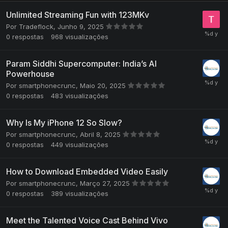
Unlimited Streaming Fun with 123MKv
Por
Tradeflock
,
Junho 9, 2025
0
respostas
968
visualizações
Param Siddhi Supercomputer: India’s AI
Powerhouse
Por
smartphonecrunc
,
Maio 20, 2025
0
respostas
483
visualizações
Why Is My iPhone 12 So Slow?
Por
smartphonecrunc
,
Abril 8, 2025
0
respostas
449
visualizações
How to Download Embedded Video Easily
Por
smartphonecrunc
,
Março 27, 2025
0
respostas
389
visualizações
Meet the Talented Voice Cast Behind Vivo