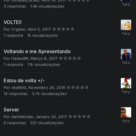
Por
JonatasLucasf
,
Abril 14, 2017
3
respostas
1.4k
visualizações
VOLTEI!
Por
Crypter
,
Abril 5, 2017
1
resposta
1k
visualizações
Voltando e me Apresentando
Por
HadesBR
,
Março 8, 2017
1
resposta
1.1k
visualizações
Estou de volta +/-
Por
vital900
,
Novembro 26, 2016
14
respostas
3.7k
visualizações
Server
Por
danfekhate
,
Janeiro 24, 2017
0
respostas
921
visualizações