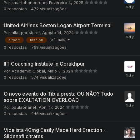
Por
smartphonecrunc
,
Fevereiro 4, 2025
0
respostas
472
visualizações
United Airlines Boston Logan Airport Terminal
Por
allairportsterm
,
Agosto 14, 2024
(e 1 mais)
airport
fashion
0
respostas
769
visualizações
IIT Coaching Institute in Gorakhpur
Por
Academic Global
,
Maio 3, 2024
0
respostas
574
visualizações
O novo evento do Tibia presta OU NÃO? Tudo
sobre EXALTATION OVERLOAD
Por
paulaonanet
,
Abril 17, 2024
0
respostas
446
visualizações
Vidalista 40mg Easily Made Hard Erection -
Sildenafilcitrates