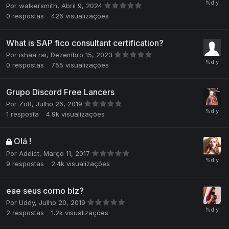
Por
walkersmith
,
Abril 9, 2024
0
respostas
426
visualizações
What is SAP fico consultant certification?
Por
ishaa rai
,
Dezembro 15, 2023
0
respostas
755
visualizações
Grupo Discord Free Lancers
Por
ZoR
,
Julho 26, 2019
1
resposta
4.9k
visualizações
Olá !
Por
Addict
,
Março 11, 2017
9
respostas
2.4k
visualizações
eae seus corno blz?
Por
Uddy
,
Julho 20, 2019
2
respostas
1.2k
visualizações