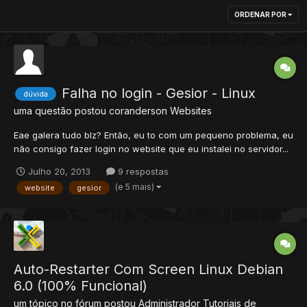
ORDENAR POR
Falha no login - Gesior - Linux
dúvida
uma questão postou
coranderson
Websites
Eae galera tudo blz? Então, eu to com um pequeno problema, eu
não consigo fazer login no website que eu instalei no servidor...
Eu ja tentei fazer login na conta administradora, ja criei outra
Julho 20, 2013
9 respostas
acc e tentei fazer login... E nada funcionou... Eu coloco o login, a
(e 5 mais)
website
gesior
senha, clico em Submit, ai a pagin...
Auto-Restarter Com Screen Linux Debian
6.0 (100% Funcional)
um tópico no fórum postou
Administrador
Tutoriais de