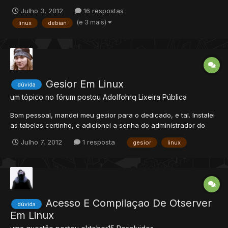
alguns motivos de jogar no Keeperian: Servidor 24/7, sem lag,
Julho 3, 2012
16 respostas
dedicado limestone Mapa Custom (não é nosso), com bastante
(e 3 mais)
linux
debian
áreas pra serem exploradas Easy para newbies (ajudando a...
Gesior Em Linux
dúvida
um tópico no fórum postou
Adolfohrq
Lixeira Pública
Bom pessoal, mandei meu gesior para o dedicado, e tal. Instalei
as tabelas certinho, e adicionei a senha do administrador do
site. Porém quando vou abrir meu site, depois de ter instalado,
Julho 7, 2012
1 resposta
gesior
linux
ele não abre. A pagina fica em branco, algume pode me dar
uam ajuda?
Acesso E Compilaçao De Otserver
dúvida
Em Linux