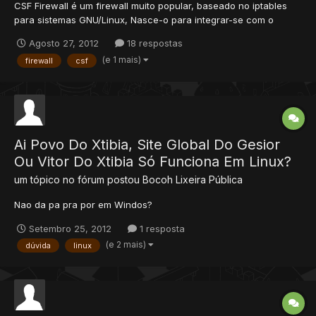
CSF Firewall é um firewall muito popular, baseado no iptables
para sistemas GNU/Linux, Nasce-o para integrar-se com o
popular cPanel/WHM, porem seu exito foi tao grande que seus
Agosto 27, 2012
18 respostas
desenvolvedores implementaram uma versão genérica que
(e 1 mais)
firewall
csf
funciona hoje nas distribuições mais populares dos sistemas
operacio...
Ai Povo Do Xtibia, Site Global Do Gesior
Ou Vitor Do Xtibia Só Funciona Em Linux?
um tópico no fórum postou
Bocoh
Lixeira Pública
Nao da pa pra por em Windos?
Setembro 25, 2012
1 resposta
(e 2 mais)
dúvida
linux