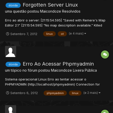
Forgotten Server Linux
dúvida
uma questão postou
Maicondoze
Resolvidos
Erro ao abrir o server: [21:15:54.595] "Saved with Remere's Map
Editor 2.1" [21:15:54.595] "No map description available." Killed
Sabe oque é?
(e 4 mais)
Setembro 7, 2012
linux
ot
Erro Ao Acessar Phpmyadmin
dúvida
um tópico no fórum postou
Maicondoze
Lixeira Pública
Sistema operacional Linux Erro ao tentar acessar o
PHPMYADMIN (http://localhost/phpmyadmin) Connection for
controluser as defined in your configuration failed.
(e 2 mais)
Setembro 6, 2012
phpmyadmin
linux