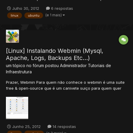
Shop (Vire um NPC e venda seus itens) - Guild Wars (Escudos) -
Julho 30, 2012
6 respostas
Mounts 100% Global & Mounts Custom - UH por level (Healing
(e 1 mais)
linux
ubuntu
aumenta a cada level) - Auto Hun...
[Linux] Instalando Webmin (Mysql,
Apache, Logs, Backups Etc...)
um tópico no fórum postou
Administrador
Tutoriais de
Infraestrutura
Prazer, Webmin Para quem não conhece o webmin é uma suite
free & open-source que é um canivete suiço para quem quer
rapidez e facilidade para a administração de serviços em linux.
Se você quer instalar apache, mysql, logs, backups,
monitoramento ou até mesmo alterar algumas propriedades do
se...
Junho 25, 2012
14 respostas