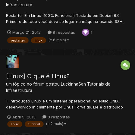
Infraestrutura
Restarter Em Linux (100% Funcional) Testado em Debian 6.0
Primeiro de tudo você deve se logar na máquina usando SSH,
não vou cobrir isso aqui neste tutorial, pois é o básico do básico
Março 21, 2012
8 respostas
1
para entrar em um servidor linux. Usaremos o Screen que é um
aplicativo do linux que te per...
(e 6 mais)
restarter
linux
[Linux] O que é Linux?
um tópico no fórum postou
LuckinhaSan
Tutoriais de
Infraestrutura
1. Introdução Linux é um sistema operacional no estilo UNIX,
desenvolvido inicialmente por Linus Torvalds. Ele é distribuído
sobre os termos da licença GPL (General Public License), o que
Abril 5, 2013
3 respostas
o torna um software livre, cujo código fonte deve ser sempre
(e 2 mais)
linux
tutorial
disponibilizado. O Linux em si é o núcleo do...