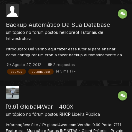
,mas...
Backup Automático Da Sua Database
um tópico no fórum postou
hellcoreot
Tutoriais de
Infraestrutura
Introdução: Olá venho aqui fazer esse tutorial para ensinar
como configurar um cron a fazer backup automaticamente da
sua database todos os dias. OBS: • Seu server tem que estar em
Agosto 27, 2012
2 respostas
ambiente Linux. • Sua database deve estar funcionando com o
(e 5 mais)
backup
automatico
seu servidor. • Programa usado no tuto...
[9.6] Global4War - 400X
um tópico no fórum postou
RHCP
Lixeira Pública
Informações: Site / IP: global4war.com Versão: 9.60 Porta: 7171
Features: - Munição e Runas INFINITAS - Client Próprio - Private