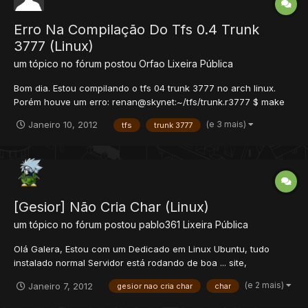
Erro Na Compilação Do Tfs 0.4 Trunk
3777 (Linux)
um tópico no fórum postou
Orfao
Lixeira Pública
Bom dia. Estou compilando o tfs 04 trunk 3777 no arch linux.
Porém houve um erro: renan@skynet:~/tfs/trunk.r3777 $ make
make all-am make[1]: Entering directory
(e 3 mais)
Janeiro 10, 2012
tfs
trunk 3777
`/home/renan/tfs/trunk.r3777' g++ -DHAVE_CONFIG_H -I. -
I/usr/include/libxml2 -O2 -fomit-frame-pointer -D__USE_MYSQL__
-D_THREAD...
[Gesior] Não Cria Char (Linux)
um tópico no fórum postou
pablo361
Lixeira Pública
Olá Galera, Estou com um Dedicado em Linux Ubuntu, tudo
instalado normal Servidor está rodando de boa ... site,
phpmyadmin e etc tbm de boa. eu consigo criar CONTA, logar
(e 2 mais)
Janeiro 7, 2012
gesior nao cria char
char
na conta, mas toda vez e em toda conta que eu crio, da erro na
hora de criar o CHAR. da esse erro na pagina: Erro n...