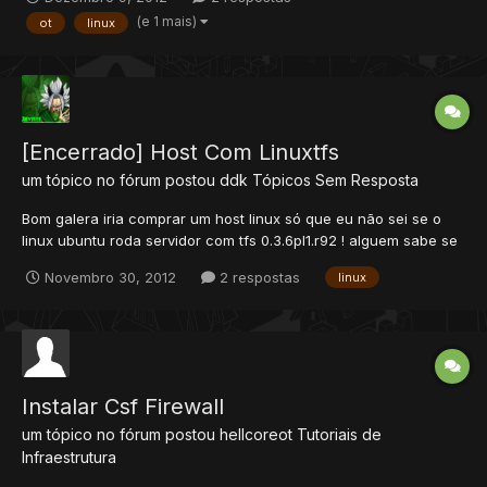
(e 1 mais)
ot
linux
[Encerrado] Host Com Linuxtfs
um tópico no fórum postou
ddk
Tópicos Sem Resposta
Bom galera iria comprar um host linux só que eu não sei se o
linux ubuntu roda servidor com tfs 0.3.6pl1.r92 ! alguem sabe se
o CentOS,Debian,Fedora roda tbm ?
Novembro 30, 2012
2 respostas
linux
Instalar Csf Firewall
um tópico no fórum postou
hellcoreot
Tutoriais de
Infraestrutura