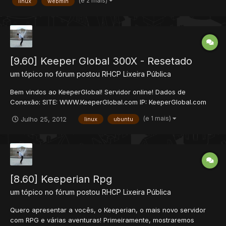
(e 2 mais)
linux
webmin
[9.60] Keeper Global 300X - Resetado
um tópico no fórum postou
RHCP
Lixeira Pública
Bem vindos ao KeeperGlobal! Servidor online! Dados de
Conexão: SITE: WWW.KeeperGlobal.com IP: KeeperGlobal.com
Versão: 9.60 Features: - Client Próprio - Random Item Stats
(e 1 mais)
Julho 25, 2012
linux
ubuntu
(Monstros dropam items epic, rare, legendary) - Market System
100% - Private Shop (Vire um NPC e vend...
[8.60] Keeperian Rpg
um tópico no fórum postou
RHCP
Lixeira Pública
Quero apresentar a vocês, o Keeperian, o mais novo servidor
com RPG e várias aventuras! Primeiramente, mostraremos