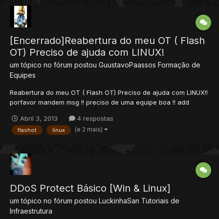
[Encerrado]Reabertura do meu OT ( Flash
OT) Preciso de ajuda com LINUX!
um tópico no fórum postou
GuustavoPaassos
Formação de
Equipes
Reabertura do meu OT ( Flash OT) Preciso de ajuda com LINUX!!
porfavor mandem msg !! preciso de uma equipe boa !! add
skype: guustavopaassos
Abril 3, 2013
4 respostas
(e 2 mais)
flashot
linux
DDoS Protect Básico [Win & Linux]
um tópico no fórum postou
LuckinhaSan
Tutoriais de
Infraestrutura