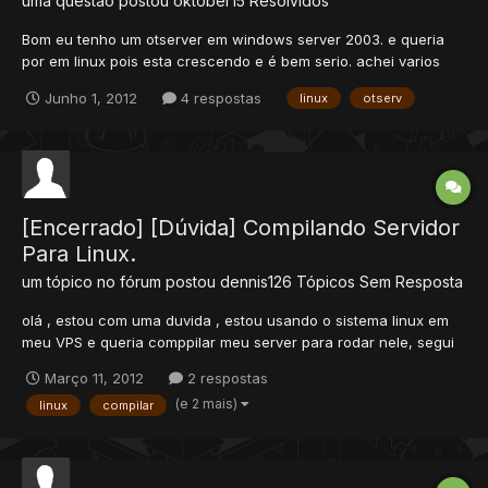
uma questão postou
oktober15
Resolvidos
Bom eu tenho um otserver em windows server 2003. e queria
por em linux pois esta crescendo e é bem serio. achei varios
tutoriais de como compilar mais ainda tenho mts duvidas. 1-
Junho 1, 2012
4 respostas
linux
otserv
como acesso o vps em linux do meu pc windows seven? 2-
como transfiro as sources e o otserver e o site do meu pc
para...
[Encerrado] [Dúvida] Compilando Servidor
Para Linux.
um tópico no fórum postou
dennis126
Tópicos Sem Resposta
olá , estou com uma duvida , estou usando o sistema linux em
meu VPS e queria comppilar meu server para rodar nele, segui
o tutorial do Natan AQUI Porém, eu nao entendi oque eu faço
Março 11, 2012
2 respostas
com o REV 3777, boto na pasta do meu server? boto meu server
(e 2 mais)
linux
compilar
na pasta dele? Ja executei os comandos: ./autogen.sh...