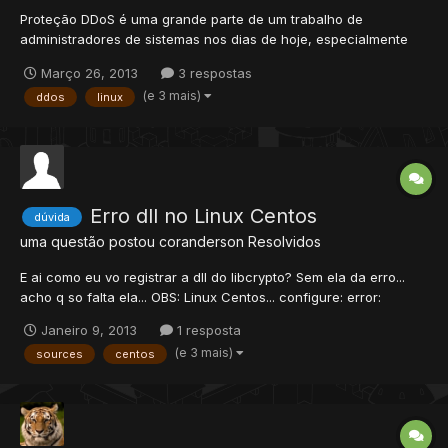
Proteção DDoS é uma grande parte de um trabalho de
administradores de sistemas nos dias de hoje, especialmente
em grandes fóruns/hosts. Obviamente, o melhor plano seria
Março 26, 2013
3 respostas
comprar outro servidor, configurar um firewall CISCO sobre ele
(e 3 mais)
ddos
linux
e redirecionar todo o tráfego para o servidor principal.
Infelizmen...
Erro dll no Linux Centos
dúvida
uma questão postou
coranderson
Resolvidos
E ai como eu vo registrar a dll do libcrypto? Sem ela da erro...
acho q so falta ela... OBS: Linux Centos... configure: error:
"Required Crypto++ headers not found. Tem mas gente com
Janeiro 9, 2013
1 resposta
esse mesmo problema... mas ngm sabe resolver... pelo menos eu
(e 3 mais)
sources
centos
nao vi ninguem...