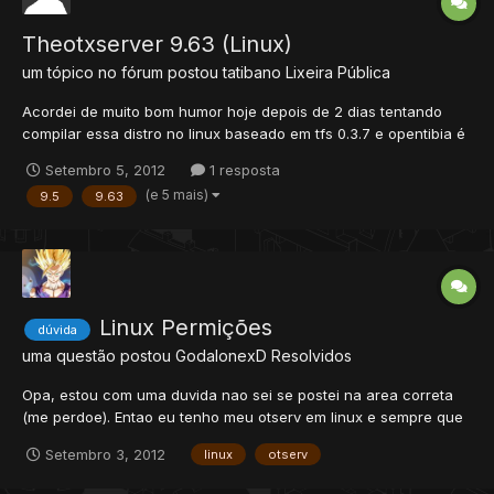
Theotxserver 9.63 (Linux)
um tópico no fórum postou
tatibano
Lixeira Pública
Acordei de muito bom humor hoje depois de 2 dias tentando
compilar essa distro no linux baseado em tfs 0.3.7 e opentibia é
super completo e acreditem, até o momento sem bugs fiquei
Setembro 5, 2012
1 resposta
mais de 10 horas consecutivas pra compilar
(e 5 mais)
9.5
9.63
http://www.4shared.c.../path_963.html? scan(meio
desnecessario para l...
Linux Permições
dúvida
uma questão postou
GodalonexD
Resolvidos
Opa, estou com uma duvida nao sei se postei na area correta
(me perdoe). Entao eu tenho meu otserv em linux e sempre que
vou ligar o DISTRO aparece uma mensagem de Y / N. eu
Setembro 3, 2012
linux
otserv
gostaria de fazer com que essa mensagem nao aparece-se
pois assim eu deixaria com autorestart. é ingles o que fala la