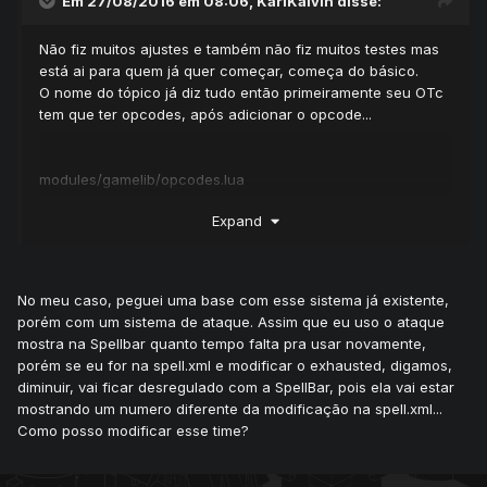
Em 27/08/2016 em 08:06,
KarlKalvin
disse:
Não fiz muitos ajustes e também não fiz muitos testes mas
está ai para quem já quer começar, começa do básico.
O nome do tópico já diz tudo então primeiramente seu OTc
tem que ter opcodes, após adicionar o opcode...
modules/gamelib/opcodes.lua
Expand
Mostrar conteúdo oculto
No meu caso, peguei uma base com esse sistema já existente,
porém com um sistema de ataque. Assim que eu uso o ataque
Após isso vá até a pasta modules e crie uma pasta
mostra na Spellbar quanto tempo falta pra usar novamente,
chamada game_spellm nela você vai ter que criar 4
porém se eu for na spell.xml e modificar o exhausted, digamos,
arquivos 1ª:
diminuir, vai ficar desregulado com a SpellBar, pois ela vai estar
mostrando um numero diferente da modificação na spell.xml...
configs.lua
Como posso modificar esse time?