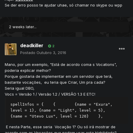
Se der erro posso te ajudar uhae, só chamar no skype ou wpp
2 weeks later...
deadkiller
2
Postado
Outubro 3, 2016
Mano, por um exemplo, "Está de acordo coma s Vocations",
poderia explicar melhor?
Porque gostaria de implementar em um servidor que terá,
bastante vocações, eu teria que Criar, Um pra cada?
Seria igual DBO,
Vocs = Versão 1 / Versão 1.2 / VERSÃO 1.3 E ETC!
spellInfos = {    {        {name = "Exura", 
level = 1}, {name = "Light", level = 5},          
{name = "Utevo Lux", level = 120}    }, 
E nesta Parte, esse seria Vocação 1? Ou só irá mostrar de
acordo com as Vocações que podem usar esta Habilidade?