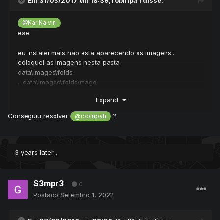
Em 31/03/2017 em 18:39,
robinpah
disse:
@KarlKalvin
eae
eu instalei mais não esta aparecendo as imagens..
coloquei as imagens nesta pasta
data\images\folds
.. data\images\folds\mago
consegue me ajuda?
Expand
Conseguiu resolver
?
@robinpah
3 years later...
S3mpr3
0
Postado
Setembro 1, 2022