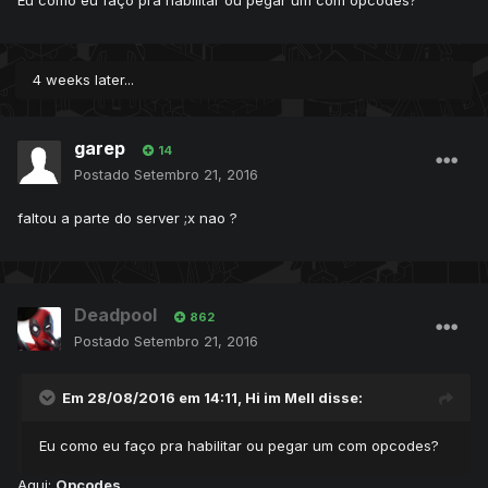
Eu como eu faço pra habilitar ou pegar um com opcodes?
4 weeks later...
garep
14
Postado
Setembro 21, 2016
faltou a parte do server ;x nao ?
Deadpool
862
Postado
Setembro 21, 2016
Em 28/08/2016 em 14:11,
Hi im Mell
disse:
Eu como eu faço pra habilitar ou pegar um com opcodes?
Aqui:
Opcodes