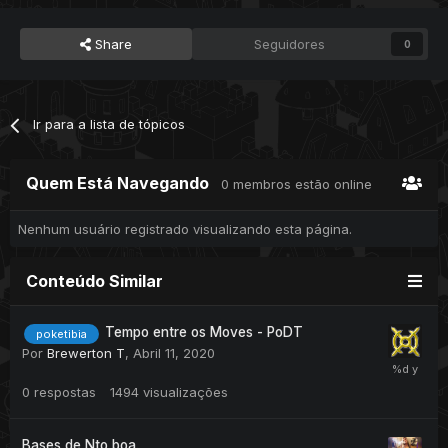
Mostrar conteúdo oculto
Share
Seguidores
0
spellm.lua
Ir para a lista de tópicos
Mostrar conteúdo oculto
Quem Está Navegando
0 membros estão online
Nenhum usuário registrado visualizando esta página.
spellm.otui
Conteúdo Similar
Mostrar conteúdo oculto
Tempo entre os Moves - PoDT
poketibia
Por
Brewerton T
,
Abril 11, 2020
Finalmente spellm.otmod
0
respostas
1494
visualizações
Bases de Nto boa.
Mostrar conteúdo oculto