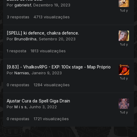
Por
gabrielsf
,
Dezembro 19, 2023
3
respostas
4713
visualizações
Lembrando: Para fazer a principal edição, você vai editar
no configs.lua, está de acordo com as vocations. E quando
[SPELL] ki defence, chakra defence.
quiser adicionar mais quadros de spells, tem que adicionar
Por
BrunoBrilha
,
Setembro 20, 2023
no OTUI.
1
resposta
1813
visualizações
Print:
[9.83] - VhalkovRPG - EXP: 100x stage - Map Próprio
Por
Narnias
,
Janeiro 9, 2023
0
respostas
1284
visualizações
Ajustar Cura da Spell Giga Drain
Por
M i s s
,
Junho 3, 2022
0
respostas
1721
visualizações