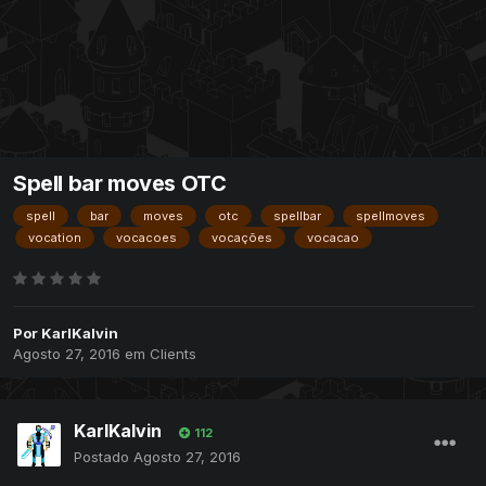
Spell bar moves OTC
spell
bar
moves
otc
spellbar
spellmoves
vocation
vocacoes
vocações
vocacao
Por
KarlKalvin
Agosto 27, 2016
em
Clients
KarlKalvin
112
Postado
Agosto 27, 2016