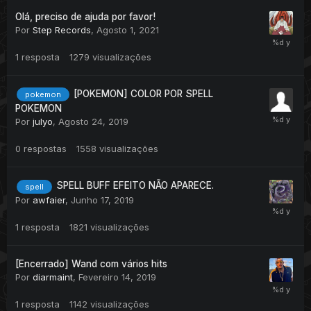
Olá, preciso de ajuda por favor!
Por
Step Records
,
Agosto 1, 2021
1
resposta
1279
visualizações
[POKEMON] COLOR POR SPELL
pokemon
POKEMON
Por
julyo
,
Agosto 24, 2019
0
respostas
1558
visualizações
SPELL BUFF EFEITO NÃO APARECE.
spell
Por
awfaier
,
Junho 17, 2019
1
resposta
1821
visualizações
[Encerrado] Wand com vários hits
Por
diarmaint
,
Fevereiro 14, 2019
1
resposta
1142
visualizações