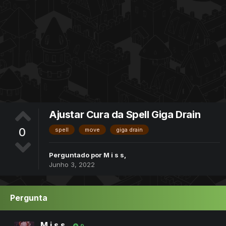
Ajustar Cura da Spell Giga Drain
0
spell
move
giga drain
Perguntado por
M i s s
,
Junho 3, 2022
Pergunta
M i s s