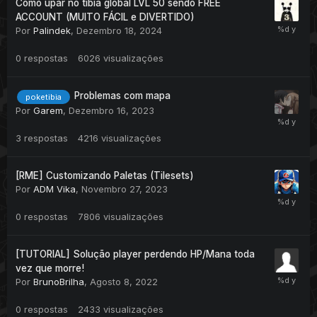
Como upar no tibia global LVL 50 sendo FREE
ACCOUNT (MUITO FÁCIL e DIVERTIDO)
Por
Palindek
,
Dezembro 18, 2024
0
respostas
6026
visualizações
Problemas com mapa
poketibia
Por
Garem
,
Dezembro 16, 2023
3
respostas
4216
visualizações
[RME] Customizando Paletas (Tilesets)
Por
ADM Vika
,
Novembro 27, 2023
0
respostas
7806
visualizações
[TUTORIAL] Solução player perdendo HP/Mana toda
vez que morre!
Por
BrunoBrilha
,
Agosto 8, 2022
0
respostas
2433
visualizações