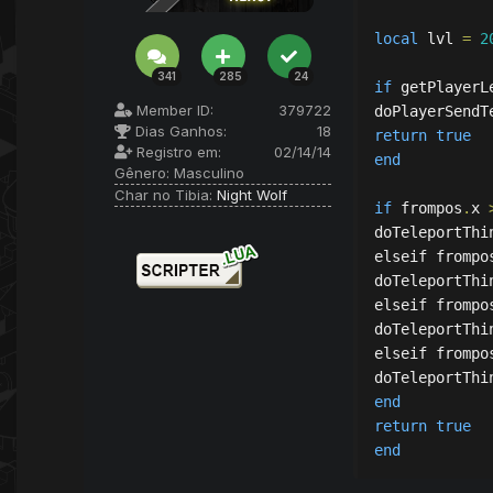
local
 lvl 
=
2
341
285
24
if
 getPlayerL
Member ID:
379722
doPlayerSendT
Dias Ganhos:
18
return
true
Registro em:
02/14/14
end
Gênero:
Masculino
Char no Tibia:
Night Wolf
if
 frompos
.
x 
doTeleportThi
elseif frompo
doTeleportThi
elseif frompo
doTeleportThi
elseif frompo
doTeleportThi
end
return
true
end