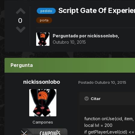
Script Gate Of Experi
pedido
0
porta
Perguntado por
nickissonlobo
,
Outubro 10, 2015
Pergunta
nickissonlobo
Postado
Outubro 10, 2015
Citar
function onUse(cid, item,
Campones
local lvl = 200
if getPlayerLevel(cid) <= 