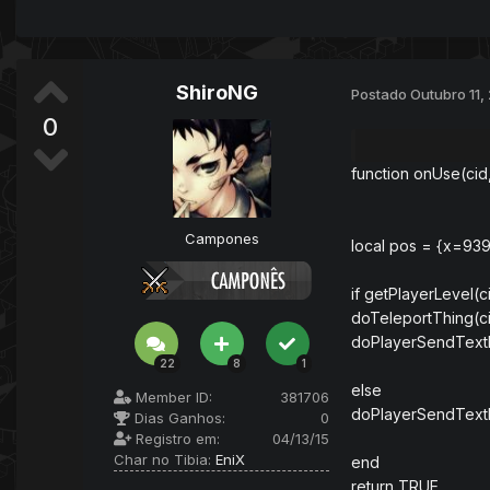
ShiroNG
Postado
Outubro 11,
0
function onUse(cid,
Campones
local pos = {x=939
if getPlayerLevel(c
doTeleportThing(ci
doPlayerSendTextM
22
8
1
else
Member ID:
381706
doPlayerSendTextM
Dias Ganhos:
0
Registro em:
04/13/15
Char no Tibia:
EniX
end
return TRUE