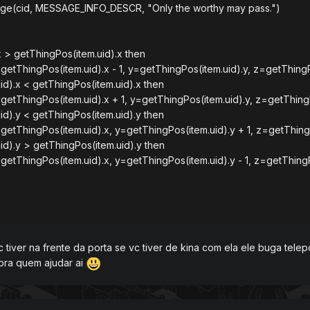
e(cid, MESSAGE_INFO_DESCR, "Only the worthy may pass.")
.x > getThingPos(item.uid).x then
getThingPos(item.uid).x - 1, y=getThingPos(item.uid).y, z=getThingP
cid).x < getThingPos(item.uid).x then
getThingPos(item.uid).x + 1, y=getThingPos(item.uid).y, z=getThingP
cid).y < getThingPos(item.uid).y then
getThingPos(item.uid).x, y=getThingPos(item.uid).y + 1, z=getThing
cid).y > getThingPos(item.uid).y then
getThingPos(item.uid).x, y=getThingPos(item.uid).y - 1, z=getThingP
c tiver na frente da porta se vc tiver de kina com ela ele buga tel
 pra quem ajudar ai