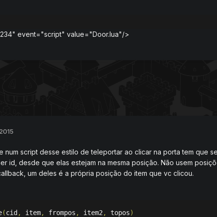
1234" event="script" value="Door.lua"/>
 2015
e num script desse estilo de teleportar ao clicar na porta tem que 
er id, desde que elas estejam na mesma posição. Não usem posiçõe
allback, um deles é a própria posição do item que vc clicou.
e
(
cid
,
 item
,
 frompos
,
 item2
,
 topos
)