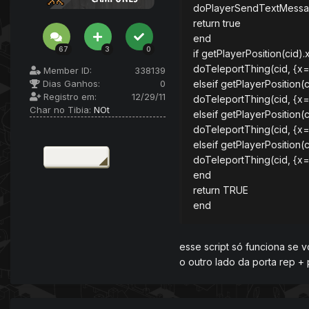
doPlayerSendTextMessag
return true
end
67
3
0
if getPlayerPosition(cid)
doTeleportThing(cid, {x=
Member ID:
338139
Dias Ganhos:
0
elseif getPlayerPosition(
Registro em:
12/29/11
doTeleportThing(cid, {x=
Char no Tibia:
NOt
elseif getPlayerPosition(
doTeleportThing(cid, {x=
elseif getPlayerPosition(
doTeleportThing(cid, {x=
end
return TRUE
end
esse script só funciona se v
o outro lado da porta rep +