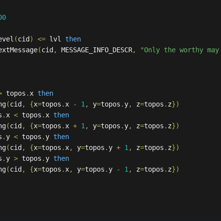
00
evel
(
cid
)
<=
 lvl 
then
extMessage
(
cid
,
 MESSAGE_INFO_DESCR
,
"Only the worthy may
>
 topos
.
x 
then
ng
(
cid
,
{
x
=
topos
.
x 
-
1
,
 y
=
topos
.
y
,
 z
=
topos
.
z
})
s
.
x 
<
 topos
.
x 
then
ng
(
cid
,
{
x
=
topos
.
x 
+
1
,
 y
=
topos
.
y
,
 z
=
topos
.
z
})
s
.
y 
<
 topos
.
y 
then
ng
(
cid
,
{
x
=
topos
.
x
,
 y
=
topos
.
y 
+
1
,
 z
=
topos
.
z
})
s
.
y 
>
 topos
.
y 
then
ng
(
cid
,
{
x
=
topos
.
x
,
 y
=
topos
.
y 
-
1
,
 z
=
topos
.
z
})