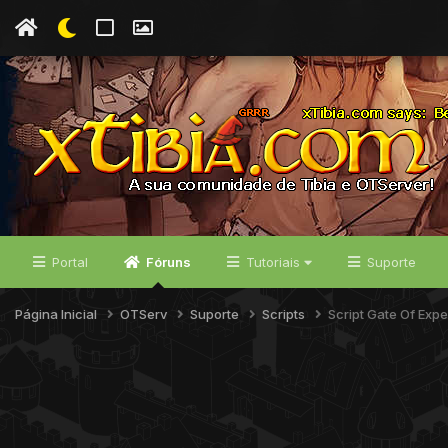
Portal
Fóruns
Tutoriais
Suporte
Página Inicial
OTServ
Suporte
Scripts
Script Gate Of Exp