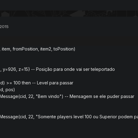
 2015
 item, fromPosition, item2, toPosition)
, y=926, z=15} -- Posição para onde vai ser teleportado
id) >= 100 then -- Level para passar
d, pos)
essage(cid, 22, "Bem vindo") -- Mensagem se ele puder passar
essage(cid, 22, "Somente players level 100 ou Superior podem pa