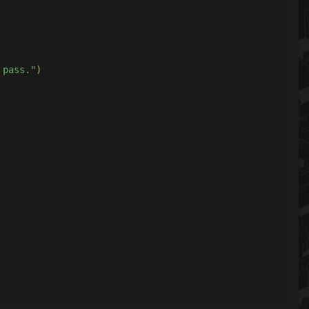
 pass."
)