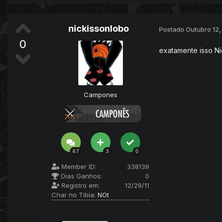
nickissonlobo
Postado
Outubro 12,
0
exatamente isso Ni
Campones
67
3
0
Member ID:
338139
Dias Ganhos:
0
Registro em:
12/29/11
Char no Tibia:
NOt