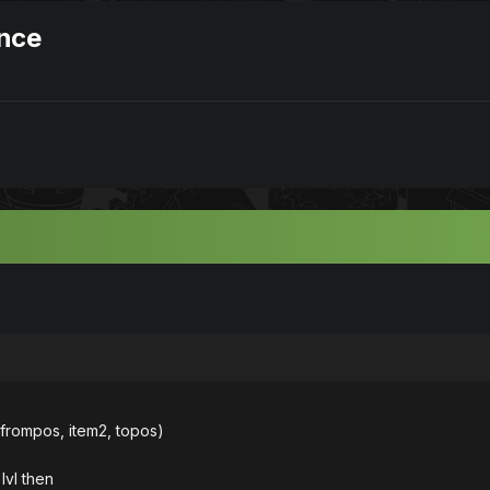
ence
 frompos, item2, topos)
lvl then