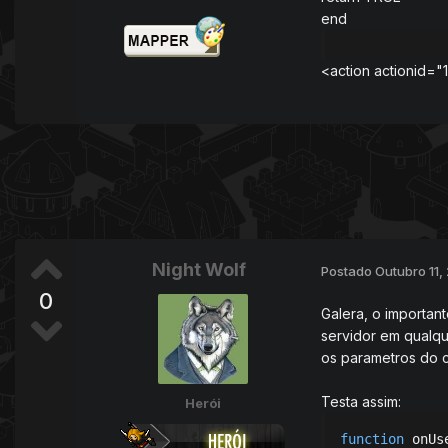
end
<action actionid="
Night Wolf
Postado
Outubro 11,
0
Galera, o important
servidor em qualqu
os parametros do c
Testa assim:
Herói
function
 onUs