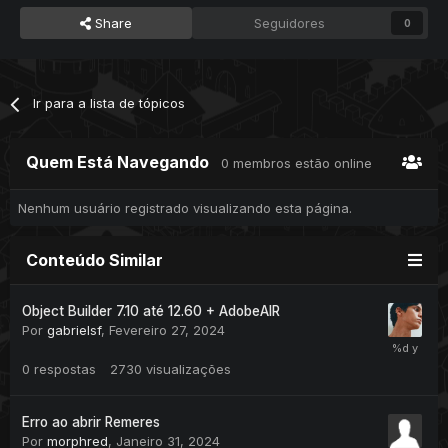
Share
Seguidores
0
Ir para a lista de tópicos
Quem Está Navegando
0 membros estão online
Nenhum usuário registrado visualizando esta página.
Conteúdo Similar
Object Builder 7.10 até 12.60 + AdobeAIR
Por
gabrielsf
,
Fevereiro 27, 2024
0
respostas
2730
visualizações
Erro ao abrir Remeres
Por
morphred
,
Janeiro 31, 2024