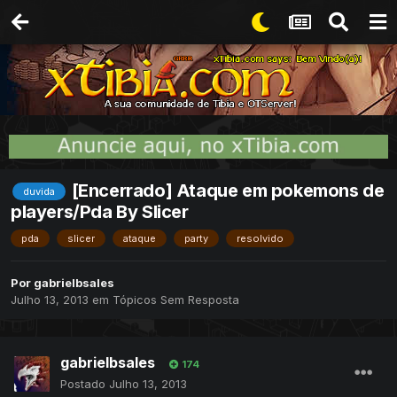
[Encerrado] Ataque em pokemons de
duvida
players/Pda By Slicer
pda
slicer
ataque
party
resolvido
Por
gabrielbsales
Julho 13, 2013
em
Tópicos Sem Resposta
gabrielbsales
174
Postado
Julho 13, 2013