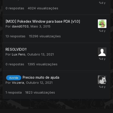
0
respostas
4024
visualizações
[MOD] Pokedex Window para base PDA [v1.0]
Por
david0703
,
Maio 3, 2015
13
respostas
15296
visualizações
RESOLVIDO!!
Por
Lux Fero
,
Outubro 13, 2021
0
respostas
1395
visualizações
Preciso muito de ajuda
duvida
Por
Viczera
,
Outubro 12, 2021
1
resposta
1823
visualizações