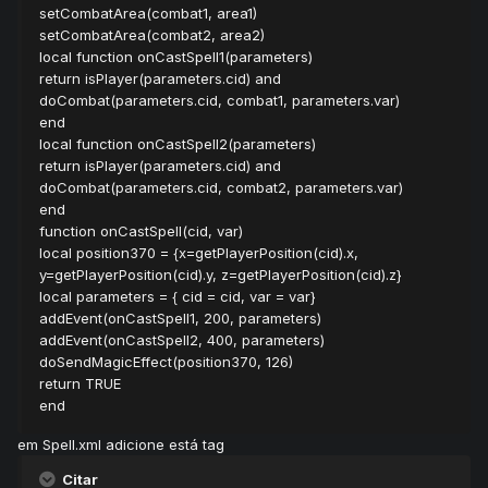
setCombatArea(combat1, area1)
setCombatArea(combat2, area2)
local function onCastSpell1(parameters)
return isPlayer(parameters.cid) and
doCombat(parameters.cid, combat1, parameters.var)
end
local function onCastSpell2(parameters)
return isPlayer(parameters.cid) and
doCombat(parameters.cid, combat2, parameters.var)
end
function onCastSpell(cid, var)
local position370 = {x=getPlayerPosition(cid).x,
y=getPlayerPosition(cid).y, z=getPlayerPosition(cid).z}
local parameters = { cid = cid, var = var}
addEvent(onCastSpell1, 200, parameters)
addEvent(onCastSpell2, 400, parameters)
doSendMagicEffect(position370, 126)
return TRUE
end
em Spell.xml adicione está tag
Citar