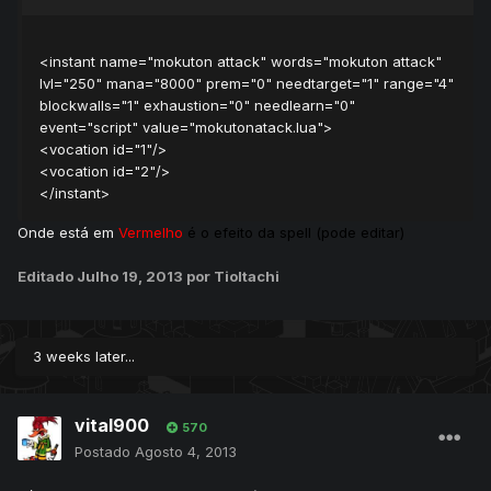
<instant name="mokuton attack" words="mokuton attack"
lvl="250" mana="8000" prem="0" needtarget="1" range="4"
blockwalls="1" exhaustion="0" needlearn="0"
event="script" value="mokutonatack.lua">
<vocation id="1"/>
<vocation id="2"/>
</instant>
Onde está em
Vermelho
é o efeito da spell (pode editar)
Editado
Julho 19, 2013
por TioItachi
3 weeks later...
vital900
570
Postado
Agosto 4, 2013