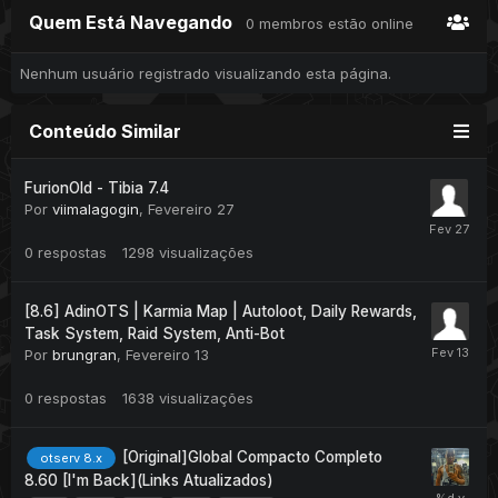
Quem Está Navegando
0 membros estão online
Nenhum usuário registrado visualizando esta página.
Conteúdo Similar
FurionOld - Tibia 7.4
Por
viimalagogin
,
Fevereiro 27
0
respostas
1298
visualizações
[8.6] AdinOTS | Karmia Map | Autoloot, Daily Rewards,
Task System, Raid System, Anti-Bot
Por
brungran
,
Fevereiro 13
0
respostas
1638
visualizações
[Original]Global Compacto Completo
otserv 8.x
8.60 [I'm Back](Links Atualizados)