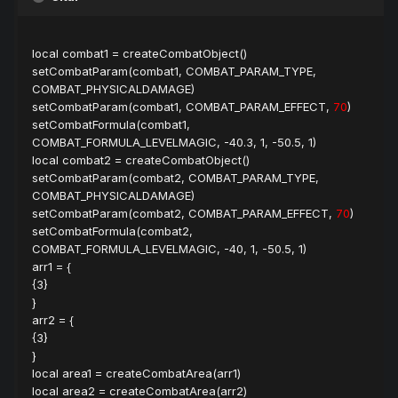
local combat1 = createCombatObject()
setCombatParam(combat1, COMBAT_PARAM_TYPE,
COMBAT_PHYSICALDAMAGE)
setCombatParam(combat1, COMBAT_PARAM_EFFECT,
70
)
setCombatFormula(combat1,
COMBAT_FORMULA_LEVELMAGIC, -40.3, 1, -50.5, 1)
local combat2 = createCombatObject()
setCombatParam(combat2, COMBAT_PARAM_TYPE,
COMBAT_PHYSICALDAMAGE)
setCombatParam(combat2, COMBAT_PARAM_EFFECT,
70
)
setCombatFormula(combat2,
COMBAT_FORMULA_LEVELMAGIC, -40, 1, -50.5, 1)
arr1 = {
{3}
}
arr2 = {
{3}
}
local area1 = createCombatArea(arr1)
local area2 = createCombatArea(arr2)