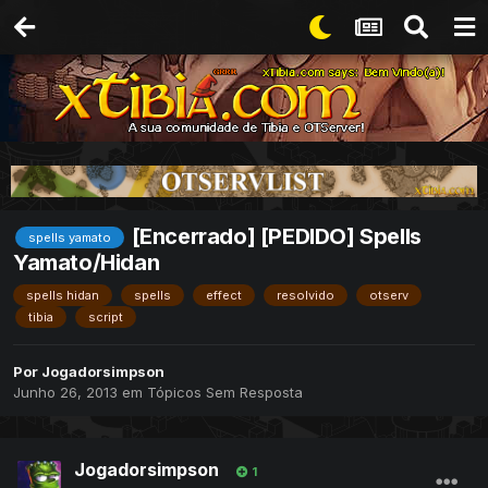
[Encerrado] [PEDIDO] Spells
spells yamato
Yamato/Hidan
spells hidan
spells
effect
resolvido
otserv
tibia
script
Por
Jogadorsimpson
Junho 26, 2013
em
Tópicos Sem Resposta
Jogadorsimpson
1