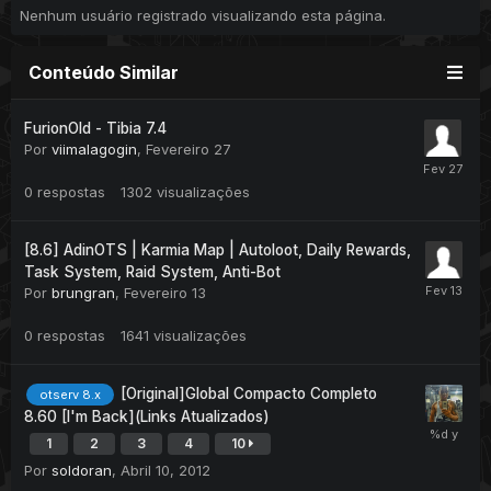
Nenhum usuário registrado visualizando esta página.
Conteúdo Similar
FurionOld - Tibia 7.4
Por
viimalagogin
,
Fevereiro 27
0
respostas
1302
visualizações
[8.6] AdinOTS | Karmia Map | Autoloot, Daily Rewards,
Task System, Raid System, Anti-Bot
Por
brungran
,
Fevereiro 13
0
respostas
1641
visualizações
[Original]Global Compacto Completo
otserv 8.x
8.60 [I'm Back](Links Atualizados)
1
2
3
4
10
Por
soldoran
,
Abril 10, 2012