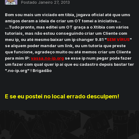
Postado
Janeiro 27, 2013
Bom sou mais um viciado em tibia, jogava oficial até que ums
amigos deram a ideia de criar um OT tomei a iniciativa...
...Tudo pronto, mas editei um OT graça a o Xtibia com vários
tutoriais, mas não estou conseguindo criar um Cliente com
meu ip, ou até mesmo baixar um ip changer 9.81 "
SEM VÍRUS
"
se alquem poder mandar um link, ou um tutoria que preste
que funcione, agradeço muito ou até memos criar um Cliente
para mim IP:
vassa.no-ip.org
se esse ip num pegar pode fazer
um fazer com qual quer ip ai que eu cadastro depois bastar ter
".no-ip.org" ! Brigadão
E se eu postei no local errado desculpem!