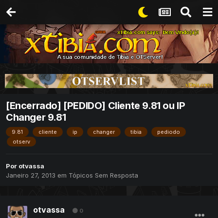
[Encerrado] [PEDIDO] Cliente 9.81 ou IP
Changer 9.81
9.81
cliente
ip
changer
tibia
pediodo
otserv
Por
otvassa
Janeiro 27, 2013
em
Tópicos Sem Resposta
otvassa
0