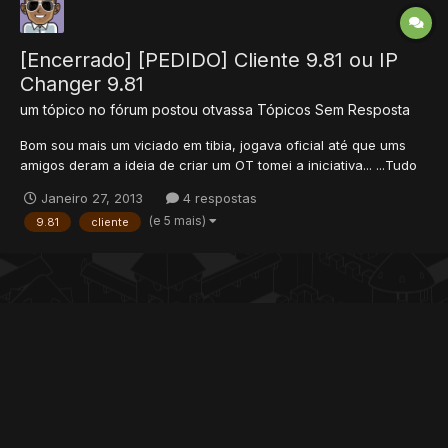
[Encerrado] [PEDIDO] Cliente 9.81 ou IP
Changer 9.81
um tópico no fórum postou
otvassa
Tópicos Sem Resposta
Bom sou mais um viciado em tibia, jogava oficial até que ums
amigos deram a ideia de criar um OT tomei a iniciativa... ...Tudo
pronto, mas editei um OT graça a o Xtibia com vários tutoriais,
Janeiro 27, 2013
4 respostas
mas não estou conseguindo criar um Cliente com meu ip, ou até
(e 5 mais)
9.81
cliente
mesmo baixar um ip changer 9.81 "SEM VÍRUS" s...