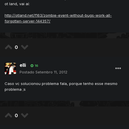
ot land, vai aí:
http://otland.net/f163/zombie-event-without-bugs-work-all-
forgotten-server-144357/
0
elli
16
Postado
Setembro 11, 2012
Caso vc solucionou problema fala, porque tenho esse mesmo
problema ;s
0