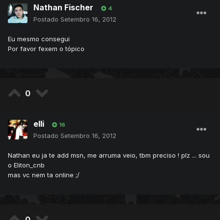
Nathan Fischer
4
Postado
Setembro 16, 2012
Eu mesmo consegui
Por favor fexem o tópico
0
elli
16
Postado
Setembro 16, 2012
Nathan eu ja te add msn, me arruma veio, tbm preciso ! plz ... sou
o Eliton_cnb
mas vc nem ta online ;/
0