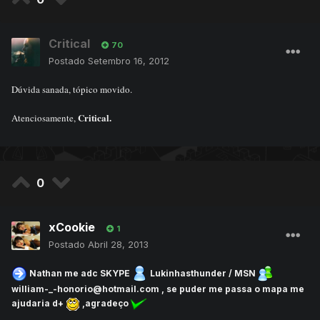
Critical
70
Postado
Setembro 16, 2012
Dúvida sanada, tópico movido.
Critical.
Atenciosamente,
0
xCookie
1
Postado
Abril 28, 2013
Nathan me adc SKYPE
Lukinhasthunder / MSN
william-_-honorio@hotmail.com , se puder me passa o mapa me
ajudaria d+
,agradeço