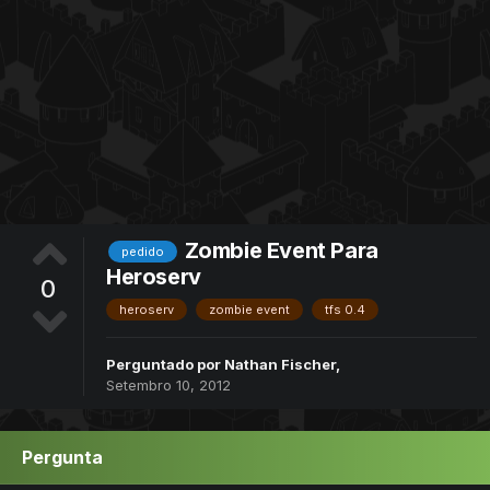
Zombie Event Para
pedido
Heroserv
0
heroserv
zombie event
tfs 0.4
Perguntado por
Nathan Fischer
,
Setembro 10, 2012
Pergunta