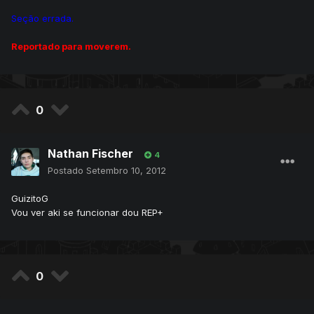
Seção errada.
Reportado para moverem.
0
Nathan Fischer
4
Postado
Setembro 10, 2012
GuizitoG
Vou ver aki se funcionar dou REP+
0