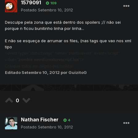
1579091
109
Postado
Setembro 10, 2012
Desculpe pela zona que está dentro dos spoilers ;// não sei
porque n ficou bunitinho linha por linha...
E não se esqueça de arrumar os files, (nas tags que vao nos xml
tipo
<event type="statschange" name="zombieevent" event="script"
value="
zombie event/creaturescript.lua
"/>
Coloquei todos em negrito pra facilitar!
Editado
Setembro 10, 2012
por GuizitoG
0
Nathan Fischer
4
Postado
Setembro 10, 2012