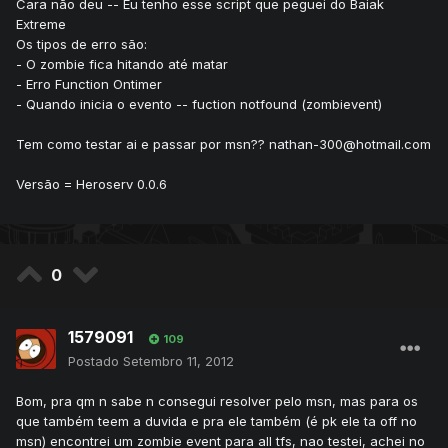
Cara não deu -- Eu tenho esse script que peguei do Baiak
Extreme
Os tipos de erro são:
- O zombie fica hitando até matar
- Erro Function Ontimer
- Quando inicia o evento -- fuction notfound (zombievent)
Tem como testar ai e passar por msn?? nathan-300@hotmail.com
Versão = Heroserv 0.0.6
0
1579091
109
Postado
Setembro 11, 2012
Bom, pra qm n sabe n consegui resolver pelo msn, mas para os
que também teem a duvida e pra ele também (é pk ele ta off no
msn) encontrei um zombie event para all tfs, nao testei, achei no