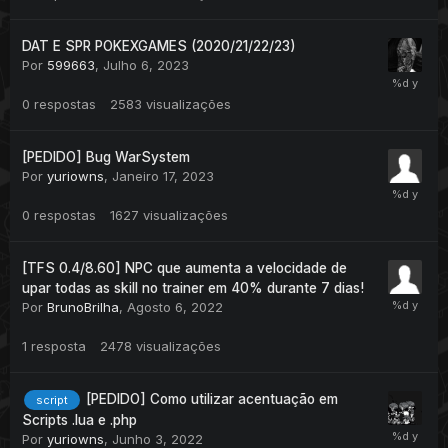
DAT E SPR POKEXGAMES (2020/21/22/23)
Por
599663
,
Julho 6, 2023
0
respostas
2583
visualizações
[PEDIDO] Bug WarSystem
Por
yuriowns
,
Janeiro 17, 2023
0
respostas
1627
visualizações
[TFS 0.4/8.60] NPC que aumenta a velocidade de
upar todas as skill no trainer em 40% durante 7 dias!
Por
BrunoBrilha
,
Agosto 6, 2022
1
resposta
2478
visualizações
[PEDIDO] Como utilizar acentuação em
script
Scripts .lua e .php
Por
yuriowns
,
Junho 3, 2022