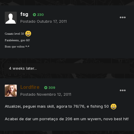
fsg
230
Postado
Outubro 17, 2011
Graaatz level 50
Parabéeeens, goo 60!
Bom que voltou *-*
4 weeks later...
Lordfire
309
Postado
Novembro 12, 2011
Atualizei, peguei mais skill, agora to 76/76, e fishing 50
Acabei de dar um porretaço de 206 em um wyvern, novo best hit!