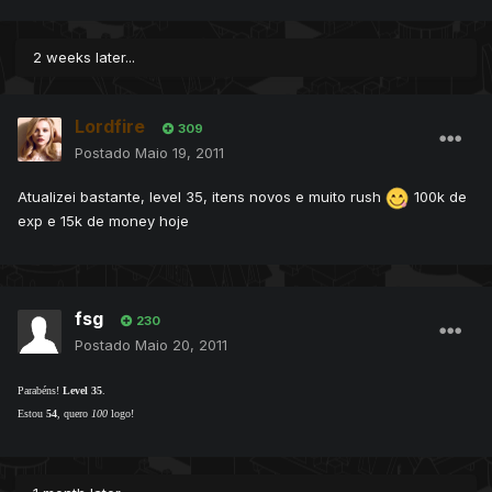
2 weeks later...
Lordfire
309
Postado
Maio 19, 2011
Atualizei bastante, level 35, itens novos e muito rush
100k de
exp e 15k de money hoje
fsg
230
Postado
Maio 20, 2011
Parabéns!
Level 35
.
Estou
54
, quero
100
logo!