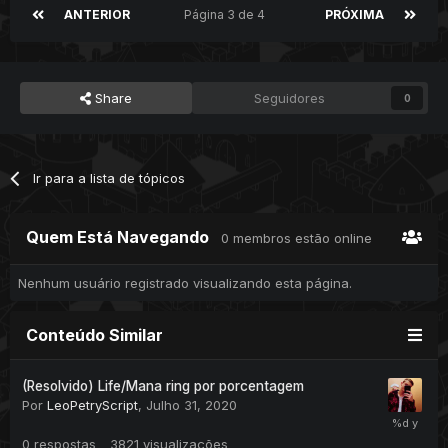
ANTERIOR
Página 3 de 4
PRÓXIMA
Share
Seguidores
0
Ir para a lista de tópicos
Quem Está Navegando
0 membros estão online
Nenhum usuário registrado visualizando esta página.
Conteúdo Similar
(Resolvido) Life/Mana ring por porcentagem
Por
LeoPetryScript
,
Julho 31, 2020
0
respostas
3821
visualizações