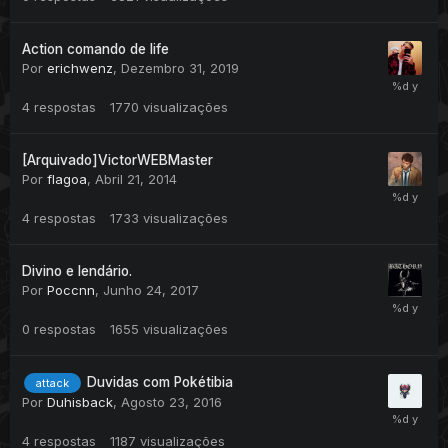
Action comando de life
Por
erichwenz
,
Dezembro 31, 2019
4
respostas
1770
visualizações
[Arquivado]VictorWEBMaster
Por
flagoa
,
Abril 21, 2014
4
respostas
1733
visualizações
Divino e lendário.
Por
Poccnn
,
Junho 24, 2017
0
respostas
1655
visualizações
Duvidas com Pokétibia
attack
Por
Duhisback
,
Agosto 23, 2016
4
respostas
1187
visualizações