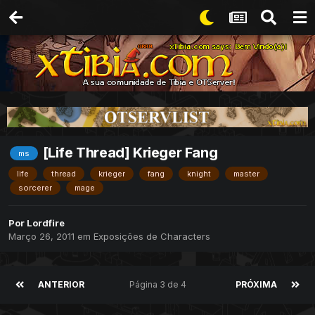
[Life Thread] Krieger Fang
ms
life
thread
krieger
fang
knight
master
sorcerer
mage
Por
Lordfire
Março 26, 2011
em
Exposições de Characters
ANTERIOR
Página 3 de 4
PRÓXIMA