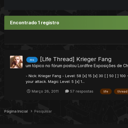
Encontrado 1 registro
[Life Thread] Krieger Fang
ms
um tópico no fórum postou
Lordfire
Exposições de Ch
- Nick: Krieger Fang - Level: 58 [x] 15 [x] 30 [ ] 50 [ ] 1
your attack. Magic Level: 5 [x] 1...
Março 26, 2011
57 respostas
life
thread
Página Inicial
Pesquisar