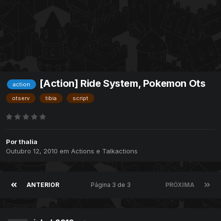
[Action] Ride System, Pokemon Ots
action
otserv
tibia
script
Por
thalia
Outubro 12, 2010
em
Actions e Talkactions
ANTERIOR
Página 3 de 3
PRÓXIMA