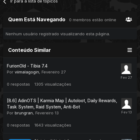
Ir para a lista de tópicos
Quem Está Navegando
0 membros estão online
Nenhum usuário registrado visualizando esta página.
Conteúdo Similar
FurionOld - Tibia 7.4
Por
viimalagogin
,
Fevereiro 27
0
respostas
1305
visualizações
[8.6] AdinOTS | Karmia Map | Autoloot, Daily Rewards,
Task System, Raid System, Anti-Bot
Por
brungran
,
Fevereiro 13
0
respostas
1643
visualizações