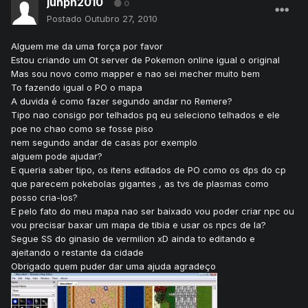
juhph2010
0
Postado
Outubro 27, 2010
Alguem me da uma força por favor
Estou criando um Ot server de Pokemon online igual o original
Mas sou novo como mapper e nao sei mecher muito bem
To fazendo igual o PO o mapa
A duvida é como fazer segundo andar no Remere?
Tipo nao consigo por telhados pq eu seleciono telhados e ele
poe no chao como se fosse piso
nem segundo andar de casas por exemplo
alguem pode ajudar?
E queria saber tipo, os itens editados de PO como os dps do cp
que parecem pokebolas gigantes , as tvs de plasmas como
posso cria-los?
E pelo fato do meu mapa nao ser baixado vou poder criar npc ou
vou precisar baxar um mapa de tibia e usar os npcs de la?
Segue SS do ginasio de vermilion xD ainda to editando e
ajeitando o restante da cidade
Obrigado quem puder dar uma ajuda agradeço