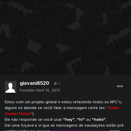
giovani8520
0
Postado
Abril 14, 2013
Estou com um projeto global e estou refazendo todos os NPC's,
alguns só atende se você falar a mensagem certa (ex:
"Hello
Queen Eloise"
).
Ele não responde se você usar
"hey"
,
"hi"
ou
"hello"
.
Dei uma fuçava e vi que as mensagens de saudações estão pré