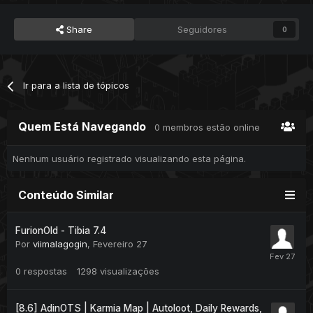
Share
Seguidores
0
Ir para a lista de tópicos
Quem Está Navegando
0 membros estão online
Nenhum usuário registrado visualizando esta página.
Conteúdo Similar
FurionOld - Tibia 7.4
Por
viimalagogin
,
Fevereiro 27
0
respostas
1298
visualizações
[8.6] AdinOTS | Karmia Map | Autoloot, Daily Rewards,