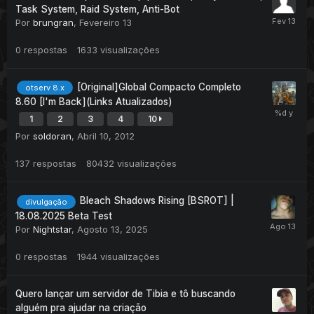
Task System, Raid System, Anti-Bot
Por
brungran
,
Fevereiro 13
0
respostas
1633
visualizações
[Original]Global Compacto Completo
otserv 8.x
8.60 [I'm Back](Links Atualizados)
1
2
3
4
10
Por
soldoran
,
Abril 10, 2012
137
respostas
80432
visualizações
Bleach Shadows Rising [BSROT] |
divulgação
18.08.2025 Beta Test
Por
Nightstar
,
Agosto 13, 2025
0
respostas
1944
visualizações
Quero lançar um servidor de Tibia e tô buscando
alguém pra ajudar na criação