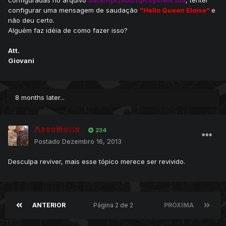
configuradas no arquivo
data/npc/libs/npcsystem.lua
, tentei
configurar uma mensagem de saudação
"Hello Queen Eloise"
e
não deu certo.
Alguém faz idéia de como fazer isso?
Att.
Giovani
8 months later...
AnneMotta
234
Postado
Dezembro 16, 2013
Desculpa reviver, mais esse tópico merece ser revivido.
ANTERIOR
Página 2 de 2
PRÓXIMA