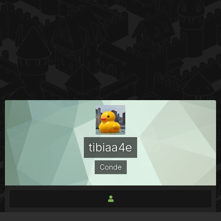
tibiaa4e
Conde