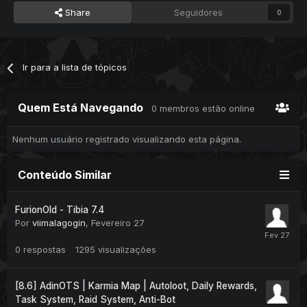
Share
Seguidores
0
Ir para a lista de tópicos
Quem Está Navegando
0 membros estão online
Nenhum usuário registrado visualizando esta página.
Conteúdo Similar
FurionOld - Tibia 7.4
Por
viimalagogin
,
Fevereiro 27
0
respostas
1295
visualizações
[8.6] AdinOTS | Karmia Map | Autoloot, Daily Rewards,
Task System, Raid System, Anti-Bot