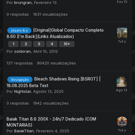
Por
brungran
,
Fevereiro 13
0
respostas
1631
visualizações
[Original]Global Compacto Completo
otserv 8.x
8.60 [I'm Back](Links Atualizados)
1
2
3
4
10
Por
soldoran
,
Abril 10, 2012
137
respostas
80420
visualizações
Bleach Shadows Rising [BSROT] |
divulgação
18.08.2025 Beta Test
Por
Nightstar
,
Agosto 13, 2025
0
respostas
1942
visualizações
Baiak Titan 8.6 200X - 24h/7 Dedicado (COM
MONTARIAS)
Por
BaiakTitan
,
Fevereiro 4, 2025