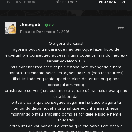
ANTERIOR
Página 1 de 6
PRÓXIMA
Josegvb
87
Postado
Dezembro 3, 2016
Olá geral do xtibia!
agora a pouco um cara que nao tem oque fazer ficou de
expertinho e consegueu accesar numa copia velinha do meu ex-
server Pokemon TES
mts conenheram esse ot pois estaba bem avançado e bem
dahora! tristemente pelas limitaçoes do PDA (nao ter sources)
fikei limitado enquanto updates alem de ter um bug q nao
consegui arrumar q
crashaba o server (nao esta nessa versao só na mais nova q nao
esta liberada)
entao o cara que consegueu pegar minha base e agora ta
tentando deixar igual a original que eu tinha mas tb esta
mostrando o meu Trabalho como se for dele e isso é nem é
tolerado!
entao irei deixar por aqui a versao que ele baixou em caso q
alguem quizer usar-la pra alguma coisa