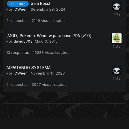
Sala Boss!
pokemon
Por
IOWeenI
,
Setembro 29, 2024
2
respostas
2149
visualizações
[MOD] Pokedex Window para base PDA [v1.0]
Por
david0703
,
Maio 3, 2015
13
respostas
15283
visualizações
ADPATANDO SYSTEMA
Por
IOWeenI
,
Novembro 11, 2023
9
respostas
3027
visualizações