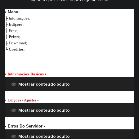
• Menu:
├ Informações;
├
Ediçoes;
├ Erros;
├
Prints;
├ Download;
└
Creditos.
• Informações Basicas
•
Mostrar conteúdo oculto
• Edições / Ajustes •
Mostrar conteúdo oculto
• Erros Do Servidor •
Mostrar conteúdo oculto