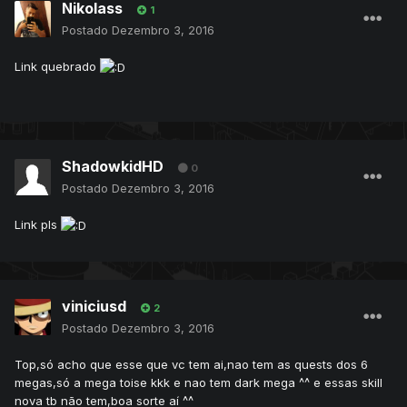
Nikolass
1
Postado
Dezembro 3, 2016
Link quebrado
ShadowkidHD
0
Postado
Dezembro 3, 2016
Link pls
viniciusd
2
Postado
Dezembro 3, 2016
Top,só acho que esse que vc tem ai,nao tem as quests dos 6
megas,só a mega toise kkk e nao tem dark mega ^^ e essas skill
nova tb não tem,boa sorte aí ^^