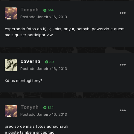
Tonynh
514
Postado
Janeiro 16, 2013
esperando fotos do lf, jv, kaks, anyur, nathyh, powerzin e quem
mais quiser participar vlw
caverna
39
Postado
Janeiro 16, 2013
Kd as montagi tony?
Tonynh
514
Postado
Janeiro 16, 2013
preciso de mais fotos auhauhauh
e poste também sr.capitão.