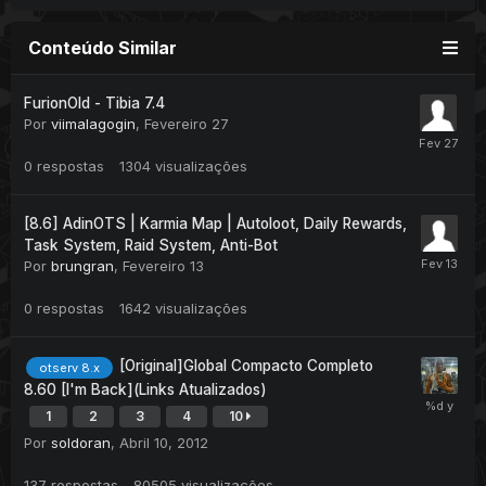
Conteúdo Similar
FurionOld - Tibia 7.4
Por
viimalagogin
,
Fevereiro 27
0
respostas
1304
visualizações
[8.6] AdinOTS | Karmia Map | Autoloot, Daily Rewards,
Task System, Raid System, Anti-Bot
Por
brungran
,
Fevereiro 13
0
respostas
1642
visualizações
[Original]Global Compacto Completo
otserv 8.x
8.60 [I'm Back](Links Atualizados)
1
2
3
4
10
Por
soldoran
,
Abril 10, 2012
137
respostas
80505
visualizações