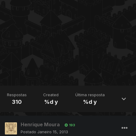
Respostas
Created
Última resposta
310
%d y
%d y
Henrique Moura
193
Postado
Janeiro 15, 2013