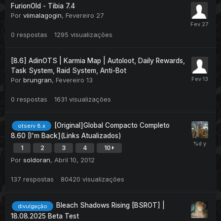
FurionOld - Tibia 7.4
Por
viimalagogin
,
Fevereiro 27
0
respostas
1295
visualizações
[8.6] AdinOTS | Karmia Map | Autoloot, Daily Rewards,
Task System, Raid System, Anti-Bot
Por
brungran
,
Fevereiro 13
0
respostas
1631
visualizações
[Original]Global Compacto Completo
otserv 8.x
8.60 [I'm Back](Links Atualizados)
1
2
3
4
10
Por
soldoran
,
Abril 10, 2012
137
respostas
80420
visualizações
Bleach Shadows Rising [BSROT] |
divulgação
18.08.2025 Beta Test