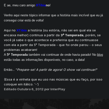
E ae, meu caro amigo
XTibia
no
!
Venho aqui neste tópico informar que a história mais incrível que eu já
consegui criar está de volta!
Aqui no
XTibia
a história (ou estória, não sei em qual ela se
a
encaixa melhor) continua a partir da
3
Temporada
, porém, se
você já sabe o que acontece e preferiria que eu continuasse
a
com ela a partir da 5
Temporada - que foi onde parou - o seus
problemas acabaram!
a
A
5
Temporada
também vai continuar de onde havia parado! No
blog
estão todas as informações disponíveis, no caso, a data!
Então... "
Prepare-se! A partir de agora! O show vai continuar!
"
(Essa é a vinheta que eu uso nas músicas que eu faço, por isso
coloquei em itálico. '-')
Editado
Outubro 6, 2012
por InterPlay