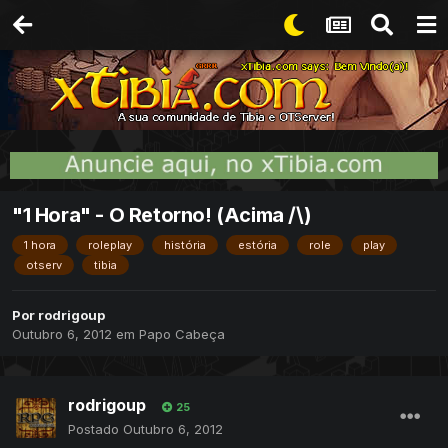
"1 Hora" - O Retorno! (Acima /\)
1 hora
roleplay
história
estória
role
play
otserv
tibia
Por
rodrigoup
Outubro 6, 2012
em
Papo Cabeça
rodrigoup
25
Postado
Outubro 6, 2012