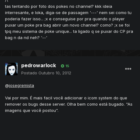
tas tentando por foto dos pokes no channel? kkk ideia
interresante, e loka, diga-se de passagem '---' nem sei como tu
poderia fazer isso... ;x e conseguise por pra quando o player
puxar um poke pra bag abrir um novo channel? como? ;x se foi
tpq meu sistema de poke unique... ta ligado q se puxar do CP pra
bag n da nd neh? '--'
pedrowarlock
15
Postado
Outubro 10, 2012
@
josegremista
Vai por mim. É mais facil você adicionar o icom system do que
remover os bugs desse server. Olha bem como está bugado. "As
imagens que você postou".