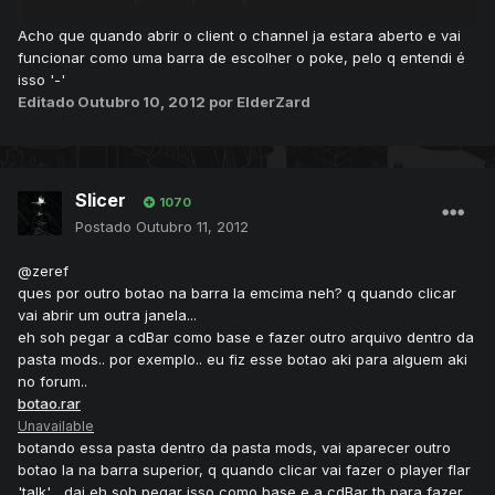
Acho que quando abrir o client o channel ja estara aberto e vai
funcionar como uma barra de escolher o poke, pelo q entendi é
isso '-'
Editado
Outubro 10, 2012
por ElderZard
Slicer
1070
Postado
Outubro 11, 2012
@zeref
ques por outro botao na barra la emcima neh? q quando clicar
vai abrir um outra janela...
eh soh pegar a cdBar como base e fazer outro arquivo dentro da
pasta mods.. por exemplo.. eu fiz esse botao aki para alguem aki
no forum..
botao.rar
Unavailable
botando essa pasta dentro da pasta mods, vai aparecer outro
botao la na barra superior, q quando clicar vai fazer o player flar
'talk'... dai eh soh pegar isso como base e a cdBar tb para fazer