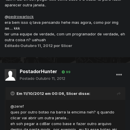
aparecer outra janela..
@
pedrowarlock
era bem isso q tava pensando hehe mas agora, como por img
ae.... kkk
ter uma equipe de verdade, com um programador de verdade, eh
outra coisa n? uahuah
Editado
Outubro 11, 2012
por Slicer
PostadorHunter
99
Postado
Outubro 11, 2012
Em 11/10/2012 em 00:06, Slicer disse:
@zeref
ques por outro botao na barra la emcima neh? q quando
clicar vai abrir um outra janela...
eh soh pegar a cdBar como base e fazer outro arquivo
dentro da pasta mods.. por exemplo.. eu fiz esse botao aki