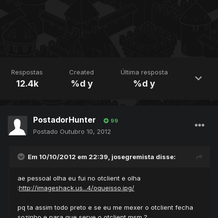
Respostas
Created
Última resposta
12.4k
%d y
%d y
PostadorHunter
99
Postado
Outubro 10, 2012
Em 10/10/2012 em 22:39, josegremista disse:
ae pessoal olha eu fui no otclient e olha
:
http://imageshack.us...4/oqueisso.jpg/
pq ta assim todo preto e se eu me mexer o otclient fecha
sozinho e para que serve o otclient msm ?