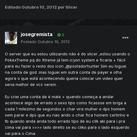
Editado
Outubro 10, 2012
por Slicer
josegremista
2
Postado
Outubro 10, 2012
O server que eu estou utilizando não é do slicer ,estou usando o
PokexTreme pq do Xtreme já tem icyon system e ficaria + fácil
para eu fazer o resto dos icon ,@postadorhunter Sim eu loguei
na conta de god .mas loguei em outra conta de payer e olha
agora o que está acontecendo queria colocar um video quer
seria melhor de vcs verem .
Eu criei uma conta de é male + quando começa a andar
acontece algo de errado o sexo tipo como ficassse em briga a
cada 1 milezimo de segundos o char vira mulher e dps homem
sem parar e dps que eu nao ando o char fica homem certinho e
tb quando anda anda todo errado tipo de eu clik aki para i pra
cima vai para >>>> lado direito se eu cliko para o lado esquerdo
vai para o Cima.