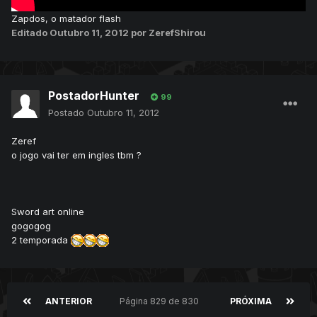
Zapdos, o matador flash
Editado
Outubro 11, 2012
por ZerefShirou
PostadorHunter
99
Postado
Outubro 11, 2012
Zeref
o jogo vai ter em ingles tbm ?
Sword art online
gogogog
2 temporada
ANTERIOR
Página 829 de 830
PRÓXIMA