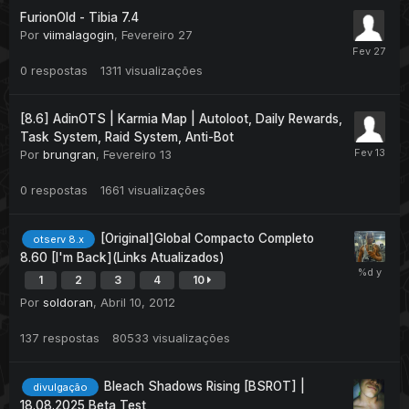
FurionOld - Tibia 7.4
Por
viimalagogin
,
Fevereiro 27
0
respostas
1311
visualizações
[8.6] AdinOTS | Karmia Map | Autoloot, Daily Rewards,
Task System, Raid System, Anti-Bot
Por
brungran
,
Fevereiro 13
0
respostas
1661
visualizações
[Original]Global Compacto Completo
otserv 8.x
8.60 [I'm Back](Links Atualizados)
1
2
3
4
10
Por
soldoran
,
Abril 10, 2012
137
respostas
80533
visualizações
Bleach Shadows Rising [BSROT] |
divulgação
18.08.2025 Beta Test