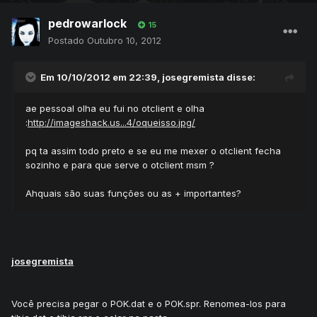
pedrowarlock
15
Postado
Outubro 10, 2012
Em 10/10/2012 em 22:39, josegremista disse:
ae pessoal olha eu fui no otclient e olha
:
http://imageshack.us...4/oqueisso.jpg/
pq ta assim todo preto e se eu me mexer o otclient fecha
sozinho e para que serve o otclient msm ?
Ahquais são suas funções ou as + importantes?
josegremista
Você precisa pegar o POK.dat e o POK.spr. Renomea-los para