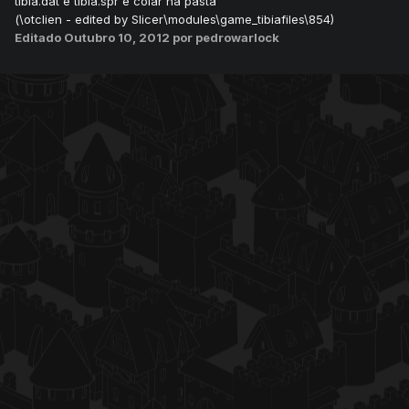
tibia.dat e tibia.spr e colar na pasta
(\otclien - edited by Slicer\modules\game_tibiafiles\854)
Editado
Outubro 10, 2012
por pedrowarlock