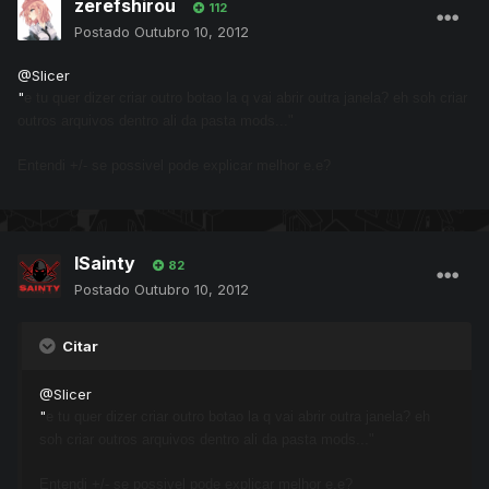
zerefshirou
112
Postado
Outubro 10, 2012
@Slicer
"
e tu quer dizer criar outro botao la q vai abrir outra janela? eh soh criar
outros arquivos dentro ali da pasta mods..."
Entendi +/- se possivel pode explicar melhor e.e?
lSainty
82
Postado
Outubro 10, 2012
Citar
@Slicer
"
e tu quer dizer criar outro botao la q vai abrir outra janela? eh
soh criar outros arquivos dentro ali da pasta mods..."
Entendi +/- se possivel pode explicar melhor e.e?