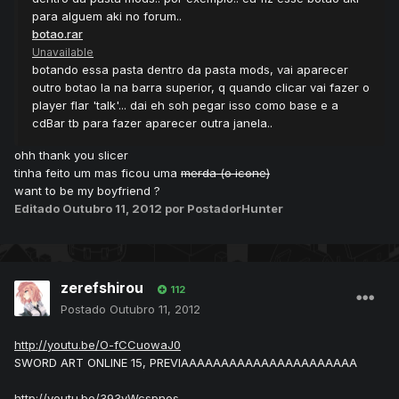
para alguem aki no forum..
botao.rar
Unavailable
botando essa pasta dentro da pasta mods, vai aparecer
outro botao la na barra superior, q quando clicar vai fazer o
player flar 'talk'... dai eh soh pegar isso como base e a
cdBar tb para fazer aparecer outra janela..
ohh thank you slicer
tinha feito um mas ficou uma
merda (o icone)
want to be my boyfriend ?
Editado
Outubro 11, 2012
por PostadorHunter
zerefshirou
112
Postado
Outubro 11, 2012
http://youtu.be/O-fCCuowaJ0
SWORD ART ONLINE 15, PREVIAAAAAAAAAAAAAAAAAAAAAA
http://youtu.be/393vWcspnos