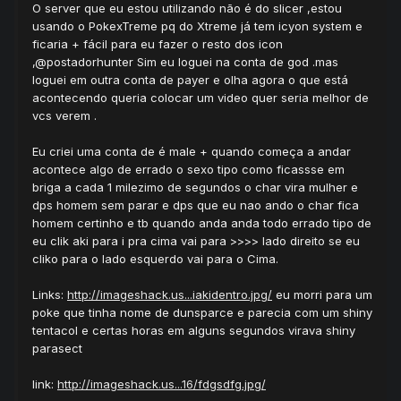
O server que eu estou utilizando não é do slicer ,estou
usando o PokexTreme pq do Xtreme já tem icyon system e
ficaria + fácil para eu fazer o resto dos icon
,@postadorhunter Sim eu loguei na conta de god .mas
loguei em outra conta de payer e olha agora o que está
acontecendo queria colocar um video quer seria melhor de
vcs verem .
Eu criei uma conta de é male + quando começa a andar
acontece algo de errado o sexo tipo como ficassse em
briga a cada 1 milezimo de segundos o char vira mulher e
dps homem sem parar e dps que eu nao ando o char fica
homem certinho e tb quando anda anda todo errado tipo de
eu clik aki para i pra cima vai para >>>> lado direito se eu
cliko para o lado esquerdo vai para o Cima.
Links:
http://imageshack.us...iakidentro.jpg/
eu morri para um
poke que tinha nome de dunsparce e parecia com um shiny
tentacol e certas horas em alguns segundos virava shiny
parasect
link:
http://imageshack.us...16/fdgsdfg.jpg/