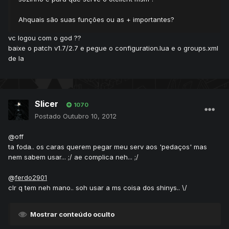
Ahquais são suas funções ou as + importantes?
vc logou com o god ??
baixe o patch v1.7/2.7 e pegue o configuration.lua e o groups.xml
de la
Slicer
1070
Postado
Outubro 10, 2012
@off
ta foda.. os caras querem pegar meu serv aos 'pedaços' mas
nem sabem usar... ;/ ae complica neh... ;/
@
ferdo2901
clr q tem neh mano.. soh usar a ms coisa dos shinys.. \/
Mostrar conteúdo oculto