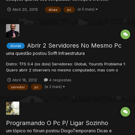
travamentos (congelamentos), por isso segue as dicas abaixo: 1)
(e 5 mais)
Abril 20, 2015
dicas
pc
Primeiramente pode ser alguns conflitos de programas e muitos
arquivos desfragmentados, por isso faça o seguinte: Desfragm...
Abrir 2 Servidores No Mesmo Pc
dúvida
uma questão postou
Sofft
Infraestrutura
Distro: TFS 0.4 (os dois) Servidores: Global, Yourots Problema 1:
Quero abrir 2 otservers no mesmo computador, mas com o
seguinte sistema, quando o player logar em sua acc vai
Abril 18, 2012
4 respostas
aparecer: José (mundo1) João (mundo 2) Problema 2: Já
(e 2 mais)
servidor
pc
configurei os 2 servidores um com world = 0 e outro world...
Programando O Pc P/ Ligar Sozinho
um tópico no fórum postou
DiogoTemporario
Dicas e