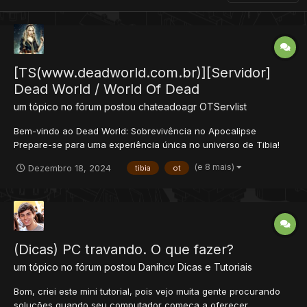
[TS(www.deadworld.com.br)][Servidor]
Dead World / World Of Dead
um tópico no fórum postou
chateadoagr
OTServlist
Bem-vindo ao Dead World: Sobrevivência no Apocalipse
Prepare-se para uma experiência única no universo de Tibia!
Dead World é um servidor customizado, ambientado em um
(e 8 mais)
Dezembro 18, 2024
tibia
ot
apocalipse zumbi onde cada passo é uma batalha pela
sobrevivência. Inspirado por jogos e séries do gênero, nosso
mundo combina...
(Dicas) PC travando. O que fazer?
um tópico no fórum postou
Danihcv
Dicas e Tutoriais
Bom, criei este mini tutorial, pois vejo muita gente procurando
soluções quando seu computador começa a oferecer