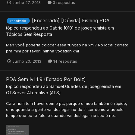
Junho 27, 2013
3 respostas
[Encerrado] [Dúvida] Fishing PDA
resolvido
tópico respondeu ao
Gabriel10101
de
josegremista
em
Tópicos Sem Resposta
Man você poderia colocar essa função na xml? No local correto
pra mim por favor!! minha vocation.xml
Junho 20, 2013
14 respostas
PDA Sem lvl 1.9 (Editado Por Bolz)
tópico respondeu ao
SamueLGuedes
de
josegremista
em
OTServer Alternativo (ATS)
Cara num tem haver com o pc, porque o meu também é rápido,
e no quando a gente vai deslogar no do slicer demora aquele
tempo que eu te falei e quando vai deslogar no seu é no...