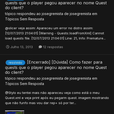
quests que o player pegou aparecer no nome Quest
do client?
tópico respondeu ao
josegremista
de
josegremista
em
Tópicos Sem Resposta
@slicer veja assim: Apareceu um error no distro assim:
[12/07/2013 21:04:01] [Warning - Quests::loadFromXml] Cannot
load quests file. [12/07/2013 21:04:01] Line: 21, Info: Premature...
Julho 13, 2013
12 respostas
[Encerrado] [Dúvida] Como fazer para
resolvido
quests que o player pegou aparecer no nome Quest
do client?
tópico respondeu ao
josegremista
de
josegremista
em
Tópicos Sem Resposta
@Stylo eu tentei mais não apareceu veja como está o meu
Quest.xml e veja print após eu pegarm quest. imagem mostrando
que não funfo mas vou dar rep+ só por ter...