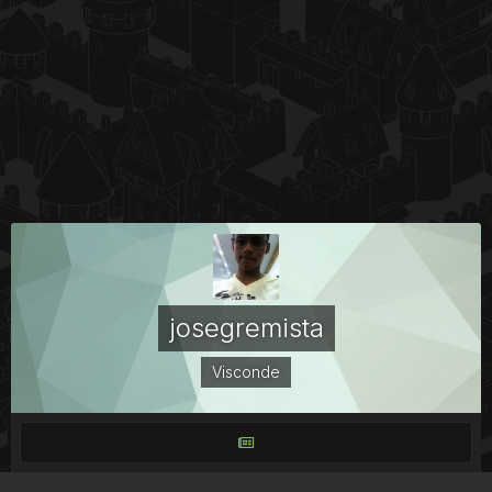
josegremista
Visconde