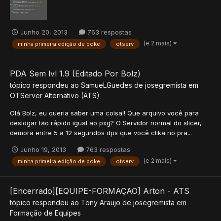
Junho 20, 2013
763 respostas
(e 2 mais)
minha primeira edição de poke
otserv
PDA Sem lvl 1.9 (Editado Por Bolz)
tópico respondeu ao
SamueLGuedes
de
josegremista
em
OTServer Alternativo (ATS)
Olá Bolz, eu queria saber uma coisa!! Que arquivo você para
deslogar tão rápido igual ao pxg? O Servidor normal do slicer,
demora entre 5 a 12 segundos dps que você clika no pra...
Junho 19, 2013
763 respostas
(e 2 mais)
minha primeira edição de poke
otserv
[Encerrado][EQUIPE-FORMAÇAO] Arton - ATS
tópico respondeu ao
Tony Araujo
de
josegremista
em
Formação de Equipes