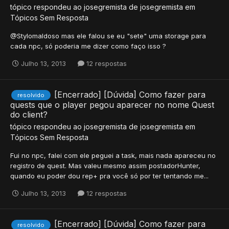
tópico respondeu ao
josegremista
de
josegremista
em
Tópicos Sem Resposta
@Stylomaldoso mas ele falou se eu "sete" uma storage para
cada npc, só poderia me dizer como faço isso ?
Julho 13, 2013
12 respostas
[Encerrado] [Dúvida] Como fazer para
resolvido
quests que o player pegou aparecer no nome Quest
do client?
tópico respondeu ao
josegremista
de
josegremista
em
Tópicos Sem Resposta
Fui no npc, falei com ele peguei a task, mais nada apareceu no
registro de quest. Mas valeu mesmo assim postadorHunter,
quando eu poder dou rep+ pra você só por ter tentando me...
Julho 13, 2013
12 respostas
[Encerrado] [Dúvida] Como fazer para
resolvido