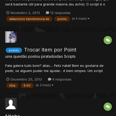
será bastante útil para grande maioria (eu acho). O script é o
seguinte, uma talkactions que transfere premium points de um
Novembro 2, 2013
12 respostas
player para outro. Exemplo: Quem irá receber \/ !transfere...
(e 5 mais)
talkactions transferencia de
points
Trocar item por Point
pedido
uma questão postou
piratadoidao
Scripts
Fala galera tudo bom? alias.... Feliz natal! Bem eu gostaria de
pedir, se alguem puder me ajudar... é bem simpes. Um script
para um item, no caso uma moeda que quando você clica ela
Dezembro 25, 2013
4 respostas
vira 1 point. Possuo um sistema de poits, para um Shopping. E no
(e 3 mais)
tibia
8.60
caso quando o player clicar nessa moeda ela vira...