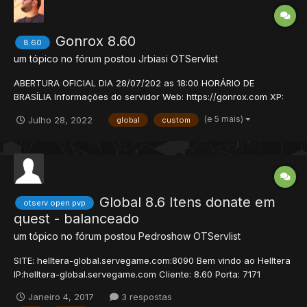
Gonrox 8.60
8.60
um tópico no fórum postou
Jrbiasi
OTServlist
ABERTURA OFICIAL DIA 28/07/202 as 18:00 HORÁRIO DE
BRASÍLIA Informações do servidor Web: https://gonrox.com XP:
150x Stages Skill: 15x Ml: 6x Loot: 1x Para mais infos acesse:
(e 5 mais)
Julho 28, 2022
global
custom
https://gonrox.com/?subtopic=serverinfo Teremos um global
8.60 custon...
Global 8.6 Itens donate em
otserv open pvp
quest - balanceado
um tópico no fórum postou
Pedroshow
OTServlist
SITE: helltera-global.servegame.com:8090 Bem vindo ao Helltera
IP:helltera-global.servegame.com Cliente: 8.60 Porta: 7171
NOVIDADES FOI ADICIONADA DUAS QUEST NA AREA VIP QUE
Janeiro 4, 2017
3 respostas
ESTA EM NOVIDADES NO NOSSO SITE A PREMIÇÃO DA PRIMEIRA