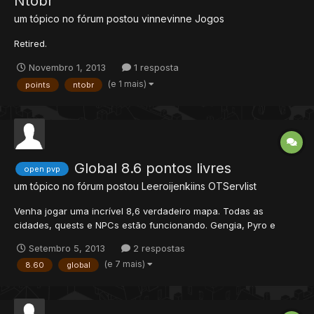
Ntobr
um tópico no fórum postou
vinnevinne
Jogos
Retired.
Novembro 1, 2013
1 resposta
(e 1 mais)
points
ntobr
Global 8.6 pontos livres
open pvp
um tópico no fórum postou
Leeroijenkiins
OTServlist
Venha jogar uma incrível 8,6 verdadeiro mapa. Todas as
cidades, quests e NPCs estão funcionando. Gengia, Pyro e
Oken também estão aqui! All real tibia raids! TREINO OFFLINE ip:
Setembro 5, 2013
2 respostas
infernera.servegame.com protocolo: 8,6 fazer conta no site!
(e 7 mais)
8.60
global
estágios: 1-50 = x800 51 - 100 = x550 101-150 = X335 151 - 2...