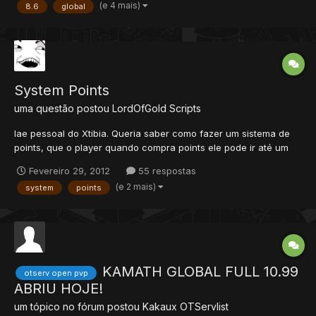
(e 4 mais)
8.6
global
QUEST SERA : ("Poderá adquirir os dois itens") He...
System Points
uma questão postou
LordOfGold
Scripts
Iae pessoal do Xtibia. Queria saber como fazer um sistema de
points, que o player quando compra points ele pode ir até um
chest que tem o item "x" e compra o item. Ex.: O player "Manolo"
Fevereiro 29, 2012
55 respostas
foi até o sala de itens, e quis comprar o item "Wand Vip" a wand
(e 2 mais)
system
points
custa 30 points, e o player "Manolo" tem 40, ai...
KAMATH GLOBAL FULL 10.99
otserv open pvp
ABRIU HOJE!
um tópico no fórum postou
Kakaux
OTServlist