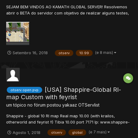
SEJAM BEM VINDOS AO KAMATH GLOBAL SERVER! Resolvemos
abrir o BETA do servidor com objetivo de realizar alguns testes,
tudo para que melhore o servidor, nos mandem seu feedback.
Site: vitureiraserver.com Exp Rate: 300x Skill Rate: 50x Magic
Rate: 40x Loot: 4x - B...
(e 8 mais)
Setembro 16, 2018
otserv
10.99
[USA] Shappire-Global Rl-
otserv open pvp
map Custom with feyrist
um tópico no fórum postou
yakaaz
OTServlist
Shappire - global 10 Rl map Real map 10.00 (with krailos,
otherworld and feyrist !!) Tibia 10.00 port 7171 Ip: www.shappire-
global.ml Exp stages x400 - x2 skills x50 Magic Level x15 Loot x3
(e 7 mais)
Agosto 1, 2018
otserv
global
Houses lvl 100+ Protection level 1+ (blessings until l...