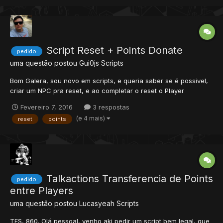
Script Reset + Points Donate
pedido
uma questão postou
Gui0js
Scripts
Bom Galera, sou novo em scripts, e queria saber se é possivel,
criar um NPC pra reset, e ao completar o reset o Player
conseguir receber uma bonificação por isso, ou seja uma
Fevereiro 7, 2016
3 respostas
quantia de POINTS Donate, do site. EX: Upei até 600 lvl, um level
(e 4 mais)
reset
points
min pra reset, Vou e reseto meu account ao chegar no 6...
Talkactions Transferencia de Points
pedido
entre Players
uma questão postou
Lucasyeah
Scripts
TFS, 860. Olá pessoal, venho aki pedir um script bem legal, que