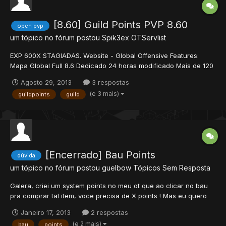
[8.60] Guild Points PVP 8.60
open pvp
um tópico no fórum postou
Spik3ex
OTServlist
EXP 600X STAGIADAS. Website - Global Offensive Features:
Mapa Global Full 8.6 Dedicado 24 horas modificado Mais de 120
Quests, 3500 Respaws e 730 NPC's War System, Tasks, Raids,
Agosto 29, 2013
3 respostas
War of Emperium, Battlefield, Team Battle, Capture The Flag,
(e 3 mais)
guildpoints
guild
Loterry System Vocações 100% balanceadas, danos
aumentados...
[Encerrado] Bau Points
dúvida
um tópico no fórum postou
guelbow
Tópicos Sem Resposta
Galera, criei um system points no meu ot que ao clicar no bau
pra comprar tal item, voce precisa de X points ! Mas eu quero
saber se tem como criar pra que quando o char clique em um
Janeiro 17, 2013
2 respostas
bau, ele receba varios items por X points ! Tipo um set donate !
(e 2 mais)
bau
points
Só consegui fazer esse sistema com 1 item por bau, m...