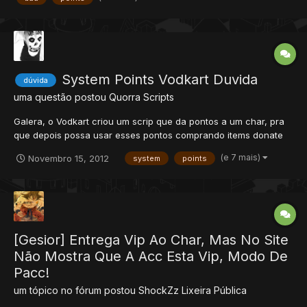
System Points Vodkart Duvida
dúvida
uma questão postou
Quorra
Scripts
Galera, o Vodkart criou um scrip que da pontos a um char, pra
que depois possa usar esses pontos comprando items donate
nos baus da sala, igual nos sevidores Rozinx, mas eu não
(e 7 mais)
Novembro 15, 2012
system
points
entendi como instalar e nem como usar, estão gostaria que
alguém fizesse um tutorial, para mim e para todos que possam
ter...
[Gesior] Entrega Vip Ao Char, Mas No Site
Não Mostra Que A Acc Esta Vip, Modo De
Pacc!
um tópico no fórum postou
ShockZz
Lixeira Pública