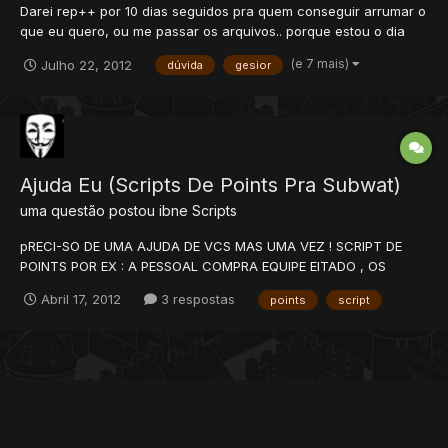
Darei rep++ por 10 dias seguidos pra quem conseguir arrumar o
que eu quero, ou me passar os arquivos.. porque estou o dia
todo se matando nisso e não consegui arrumar.. system de vip
(e 7 mais)
Julho 22, 2012
dúvida
gesior
usado é o do kydrai.. Seguinte, meu site esta bonitinho e tudo,
na hora que eu compro a vip no site, o char no jo...
Ajuda Eu (Scripts De Points Pra Subwat)
uma questão postou
ibne
Scripts
pRECI-SO DE UMA AJUDA DE VCS MAS UMA VEZ ! SCRIPT DE
POINTS POR EX : A PESSOAL COMPRA EQUIPE EITADO , OS
POINTS VAI PRA CONTA DELA , É SÓP CLICK NO BAU E GANHA O
Abril 17, 2012
3 respostas
points
script
ITEM!