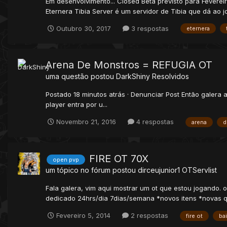
Em desenvolvimento... Closed Beta previsto para Fevere
Eternera Tibia Server é um servidor de Tibia que dá ao j
Outubro 30, 2017
3 respostas
eternera
Arena De Monstros = REFUGIA OT
uma questão postou
DarkShiny
Resolvidos
Postado 18 minutos atrás · Denunciar Post Então galera
player entra por u...
Novembro 21, 2016
4 respostas
arena
d
FIRE OT 70X
open pvp
um tópico no fórum postou
dirceujunior1
OTServlist
Fala galera, vim aqui mostrar um ot que estou jogando. 
dedicado 24hrs/dia 7dias/semana *novos itens *novas qu
Fevereiro 5, 2014
2 respostas
fire ot
ba