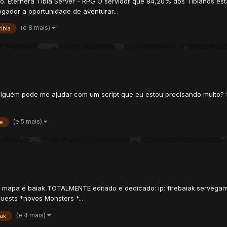
iro. Eternera Tibia Server - RPG O servidor que 84,20% dos Tibianos 
ogador a oportunidade de aventurar...
(e 8 mais)
tibia
 alguém pode me ajudar com um script que eu estou precisando muito? S
(e 5 mais)
e
o mapa é baiak TOTALMENTE editado e dedicado: ip: firebaiak.servegame
ests *novos Monsters *...
(e 4 mais)
iak