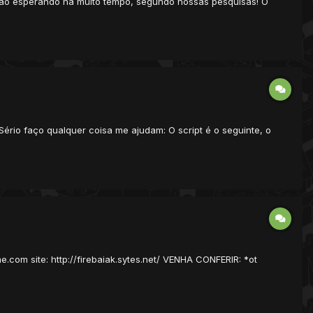
estão esperando há muito tempo, segundo nossas pesquisas! O
ério faço qualquer coisa me ajudam: O script é o seguinte, o
.com site: http://firebaiak.sytes.net/ VENHA CONFERIR: *ot