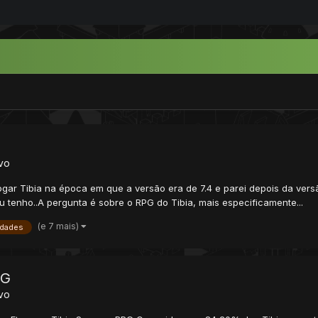
ivo
 jogar Tibia na época em que a versão era de 7.4 e parei depois da ve
tenho..A pergunta é sobre o RPG do Tibia, mais especificamente...
(e 7 mais)
dades
PG
ivo