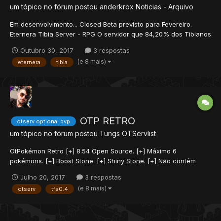
um tópico no fórum postou
anderkrox
Noticias - Arquivo
Em desenvolvimento... Closed Beta previsto para Fevereiro.
Eternera Tibia Server - RPG O servidor que 84,20% dos Tibianos
estão esperando há muito tempo, segundo nossas pesquisas! O
Outubro 30, 2017
3 respostas
Eternera Tibia Server é um servidor de Tibia que dá ao jogador
(e 8 mais)
eternera
tibia
a oportunidade de aventurar...
OTP RETRO
otserv optional pvp
um tópico no fórum postou
Tungs
OTServlist
OtPokémon Retro [+] 8.54 Open Source. [+] Máximo 6
pokémons. [+] Boost Stone. [+] Shiny Stone. [+] Não contém
level system. [+] Teleporte que torna morador de cidade. [+]
Julho 20, 2017
3 respostas
Continentes: Kanto/Hoenn/Vip/johto. [+] Até a 4ª Geração e
(e 8 mais)
otserv
tfs0.4
seus respectivos shinys....