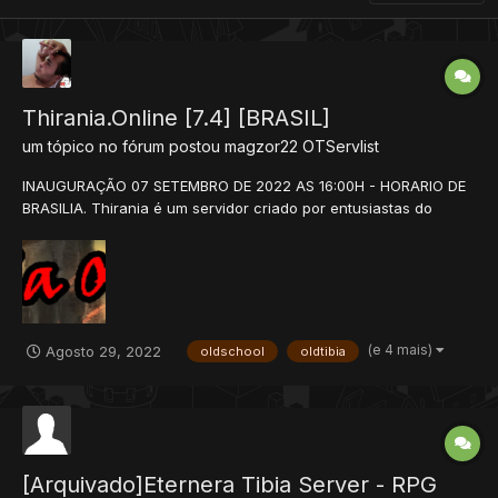
Thirania.Online [7.4] [BRASIL]
um tópico no fórum postou
magzor22
OTServlist
INAUGURAÇÃO 07 SETEMBRO DE 2022 AS 16:00H - HORARIO DE
BRASILIA. Thirania é um servidor criado por entusiastas do
antigo Tibia, por pura nostalgia, para levar você (e nós) de volta
a 2004. Para os dias em que a satisfação de subir de nível era
avassaladora e a morte era tão dolorosa que...
(e 4 mais)
Agosto 29, 2022
oldschool
oldtibia
[Arquivado]Eternera Tibia Server - RPG