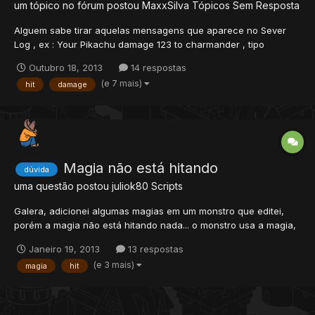
um tópico no fórum postou
MaxxSilva
Tópicos Sem Resposta
Alguem sabe tirar aquelas mensagens que aparece no Sever
Log , ex : Your Pikachu damage 123 to charmander , tipo
mostrando quanto hita os ataque e quando ele toma hit tambem
Outubro 18, 2013
14 respostas
aparece me ajudem ai rep+ pra quem me ajudar ps : que
(e 7 mais)
hit
damage
apareça os loots normalmente so quero tirar isso
Magia não está hitando
dúvida
uma questão postou
juliok80
Scripts
Galera, adicionei algumas magias em um monstro que editei,
porém a magia não está hitando nada... o monstro usa a magia,
porém não tira nem 1 de hp do target. OBS: Se um player usa a
Janeiro 19, 2013
13 respostas
magia, ela hita normal... só para montros que não está
(e 3 mais)
magia
hit
funcionando! Magia em data\spells\scripts\attack:...