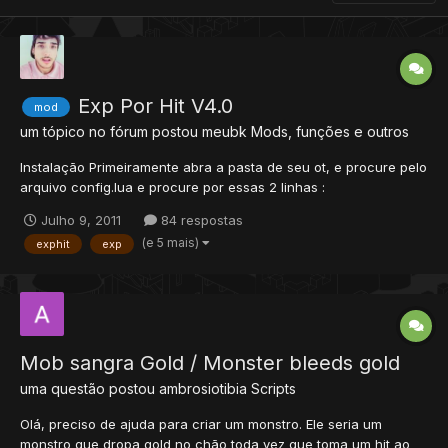
Exp Por Hit V4.0
mod
um tópico no fórum postou
meubk
Mods, funções e outros
Instalação Primeiramente abra a pasta de seu ot, e procure pelo
arquivo config.lua e procure por essas 2 linhas :
experienceStages = false rateExperience = 50 se o
Julho 9, 2011
84 respostas
experienceStages tiver ativado mude para false, pois o Stages é
(e 5 mais)
exphit
exp
configurado no próprio script, e é muito importante o rateExper...
Mob sangra Gold / Monster bleeds gold
uma questão postou
ambrosiotibia
Scripts
Olá, preciso de ajuda para criar um monstro. Ele seria um
monstro que dropa gold no chão toda vez que toma um hit ao