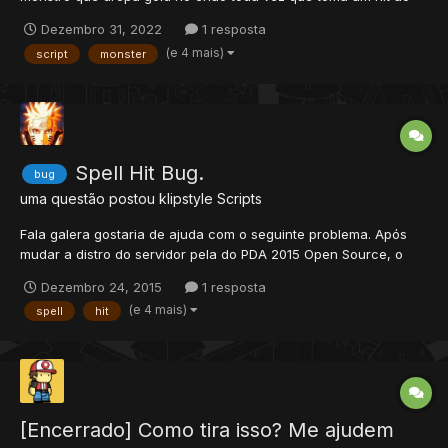
invés de sangrar. 99% de dropar 0-10 gold coin 01% de dropar
Dezembro 31, 2022
1 resposta
0-5 platinum coin Por exemplo um goblin, toda vez que ele
(e 4 mais)
script
monster
apanhar, vai "sangrar" gold no chão e além...
Spell Hit Bug.
bug
uma questão postou
klipstyle
Scripts
Fala galera gostaria de ajuda com o seguinte problema. Após
mudar a distro do servidor pela do PDA 2015 Open Source, o
dano de todas as magias do servidor esta de acordo com a %
Dezembro 24, 2015
1 resposta
de hp do target. Assim dificultando pois quando menos HP
(e 4 mais)
spell
hit
menor o hit chegando ao ultimo hit de -1 deis de ja agradeço,...
[Encerrado] Como tira isso? Me ajudem