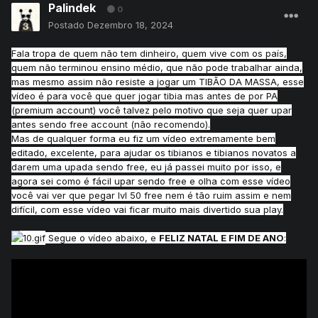
Palindek
0
Postado
Dezembro 18, 2024
Fala tropa de quem não tem dinheiro, quem vive com os país,
quem não terminou ensino médio, que não pode trabalhar ainda,
mas mesmo assim não resiste a jogar um TIBÃO DA MASSA, esse
vídeo é para você que quer jogar tibia mas antes de por PA
(premium account) você talvez pelo motivo que seja quer upar
antes sendo free account (não recomendo).
Mas de qualquer forma eu fiz um vídeo extremamente bem
editado, excelente, para ajudar os tibianos e tibianos novatos a
darem uma upada sendo free, eu já passei muito por isso, e
agora sei como é fácil upar sendo free e olha com esse vídeo
você vai ver que pegar lvl 50 free nem é tão ruim assim e nem
difícil, com esse vídeo vai ficar muito mais divertido sua play.
Segue o vídeo abaixo, e
FELIZ NATAL E FIM DE ANO
: