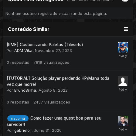
Nenhum usuário registrado visualizando esta página.
Conteúdo Similar
[RME] Customizando Paletas (Tilesets)
Por
ADM Vika
,
Novembro 27, 2023
0
respostas
7819
visualizações
[TUTORIAL] Solução player perdendo HP/Mana toda
vez que morre!
Por
BrunoBrilha
,
Agosto 8, 2022
0
respostas
2437
visualizações
Como fazer uma quest boa para seu
mapping
servidor!!
Por
gabrieloli
,
Julho 31, 2020