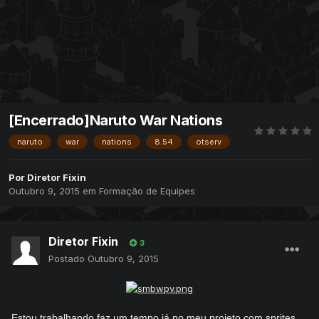
[Encerrado]Naruto War Nations
naruto
war
nations
8.54
otserv
Por
Diretor Fixin
Outubro 9, 2015
em
Formação de Equipes
Diretor Fixin
3
Postado
Outubro 9, 2015
Estou trabalhando faz um tempo já no meu projeto com sprites