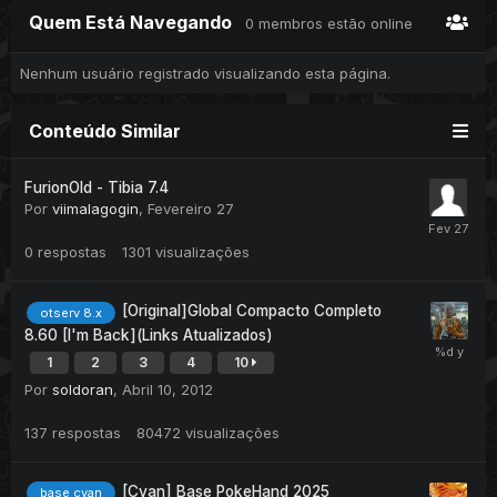
Quem Está Navegando
0 membros estão online
Nenhum usuário registrado visualizando esta página.
Conteúdo Similar
FurionOld - Tibia 7.4
Por
viimalagogin
,
Fevereiro 27
0
respostas
1301
visualizações
[Original]Global Compacto Completo
otserv 8.x
8.60 [I'm Back](Links Atualizados)
1
2
3
4
10
Por
soldoran
,
Abril 10, 2012
137
respostas
80472
visualizações
[Cyan] Base PokeHand 2025
base cyan