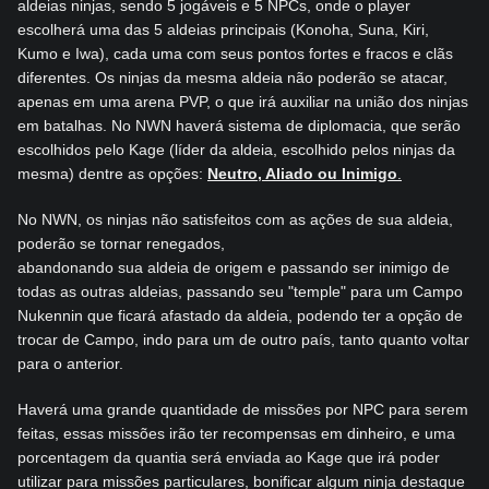
aldeias ninjas, sendo 5 jogáveis e 5 NPCs, onde o player
escolherá uma das 5 aldeias principais (Konoha, Suna, Kiri,
Kumo e Iwa), cada uma com seus pontos fortes e fracos e clãs
diferentes. Os ninjas da mesma aldeia não poderão se atacar,
apenas em uma arena PVP, o que irá auxiliar na união dos ninjas
em batalhas. No NWN haverá sistema de diplomacia, que serão
escolhidos pelo Kage (líder da aldeia, escolhido pelos ninjas da
mesma) dentre as opções:
Neutro, Aliado ou Inimigo
.
No NWN, os ninjas não satisfeitos com as ações de sua aldeia,
poderão se tornar renegados,
abandonando sua aldeia de origem e passando ser inimigo de
todas as outras aldeias, passando seu "temple" para um Campo
Nukennin que ficará afastado da aldeia, podendo ter a opção de
trocar de Campo, indo para um de outro país, tanto quanto voltar
para o anterior.
Haverá uma grande quantidade de missões por NPC para serem
feitas, essas missões irão ter recompensas em dinheiro, e uma
porcentagem da quantia será enviada ao Kage que irá poder
utilizar para missões particulares, bonificar algum ninja destaque