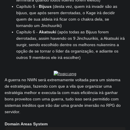
terminará quando todos líderes forem eleitos)
Capítulo 5 -
Bijuus
(desta vez, quem irá invadir são as
bijuus, que após serem derrotadas, o Kage irá decidir
quem de sua aldeia irá ficar com o chakra dela, se
tornando um Jinchuuriki)
Capítulo 6 -
Akatsuki
(após todas as Bijuus forem
derrotadas, assim havendo os 9 Jinchuurikis, a Akatsuki irá
surgir, sendo escolhido dentre os melhores nukennins a
opção de se tornar o líder da organização, e adiante os
outros 9 membros ele irá escolher)
A guerra no NWN será extremamente voltada para um sistema
de estratégias, fazendo com que a vila que organizar uma
estratégia melhor e executa-la com mais eficiência irá ganhar
bons proveitos com uma guerra, tudo isso será permitido com
sistemas inéditos que irão dar uma grande imersão no RPG do
servidor.
Domain Areas System