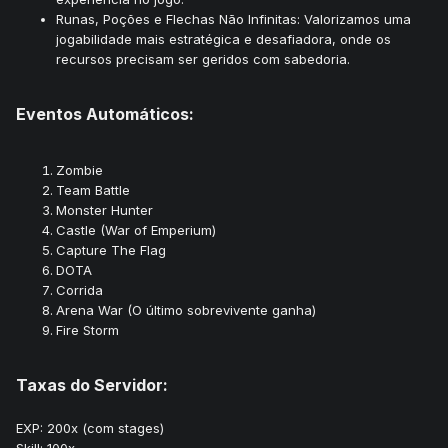
Runas, Poções e Flechas Não Infinitas: Valorizamos uma
jogabilidade mais estratégica e desafiadora, onde os
recursos precisam ser geridos com sabedoria.
Eventos Automáticos:
Zombie
Team Battle
Monster Hunter
Castle (War of Emperium)
Capture The Flag
DOTA
Corrida
Arena War (O último sobrevivente ganha)
Fire Storm
Taxas do Servidor:
EXP: 200x (com stages)
Skill: 100x