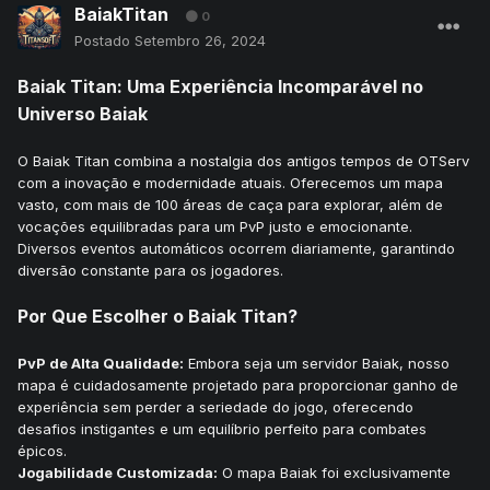
BaiakTitan
0
Postado
Setembro 26, 2024
Baiak Titan: Uma Experiência Incomparável no
Universo Baiak
O Baiak Titan combina a nostalgia dos antigos tempos de OTServ
com a inovação e modernidade atuais. Oferecemos um mapa
vasto, com mais de 100 áreas de caça para explorar, além de
vocações equilibradas para um PvP justo e emocionante.
Diversos eventos automáticos ocorrem diariamente, garantindo
diversão constante para os jogadores.
Por Que Escolher o Baiak Titan?
PvP de Alta Qualidade:
Embora seja um servidor Baiak, nosso
mapa é cuidadosamente projetado para proporcionar ganho de
experiência sem perder a seriedade do jogo, oferecendo
desafios instigantes e um equilíbrio perfeito para combates
épicos.
Jogabilidade Customizada:
O mapa Baiak foi exclusivamente