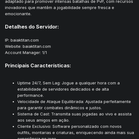
adaptado para promover intensas batalhas de PvP, com recursos
inovadores que mantêm a jogabilidade sempre fresca e
emocionante.
Detalhes do Servidor:
IP: baiaktitan.com
Website: baiaktitan.com
Account Manager: 1/1
Principais Características:
Uptime 24/7, Sem Lag: Jogue a qualquer hora com a
estabilidade de servidores dedicados e de alta
performance.
Velocidade de Ataque Equilibrada: Ajustada perfeitamente
para garantir combates dinâmicos e justos.
Sistema de Cast: Transmita suas jogadas ao vivo e assista
aos seus amigos em ação.
Cliente Exclusivo: Software personalizado com novos
outfits, montarias e criaturas, enriquecendo ainda mais sua
experiência no jogo.