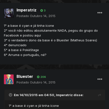
Imperatriz
3
Postado
Outubro 14, 2015
1° a base é cyan e já tinha ícone
2° você não editou absolutamente NADA, pegou do grupo do
Facebook e postou aqui
3° o verdadeiro dono da base é o Bluester (Matheus Soares)
4° denunciado
5° a base é PokèStage
6° Arruma o português, né?
Bluester
206
Postado
Outubro 14, 2015
Em 14/10/2015 em 04:50, Imperatriz disse:
1° a base é cyan e já tinha ícone