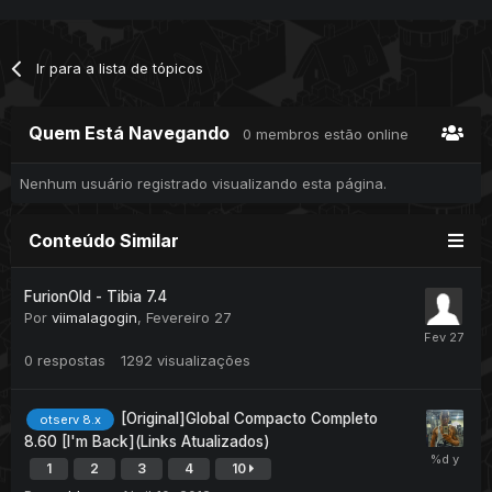
Ir para a lista de tópicos
Quem Está Navegando
0 membros estão online
Nenhum usuário registrado visualizando esta página.
Conteúdo Similar
FurionOld - Tibia 7.4
Por
viimalagogin
,
Fevereiro 27
0
respostas
1292
visualizações
[Original]Global Compacto Completo
otserv 8.x
8.60 [I'm Back](Links Atualizados)
1
2
3
4
10