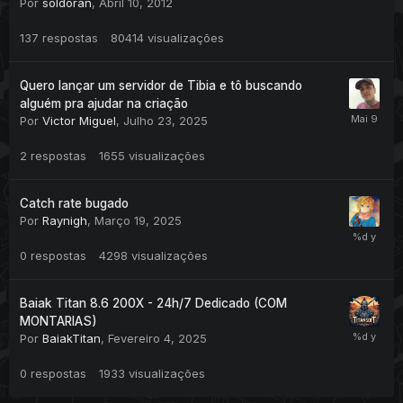
Por
soldoran
,
Abril 10, 2012
137
respostas
80414
visualizações
Quero lançar um servidor de Tibia e tô buscando
alguém pra ajudar na criação
Por
Victor Miguel
,
Julho 23, 2025
2
respostas
1655
visualizações
Catch rate bugado
Por
Raynigh
,
Março 19, 2025
0
respostas
4298
visualizações
Baiak Titan 8.6 200X - 24h/7 Dedicado (COM
MONTARIAS)
Por
BaiakTitan
,
Fevereiro 4, 2025
0
respostas
1933
visualizações