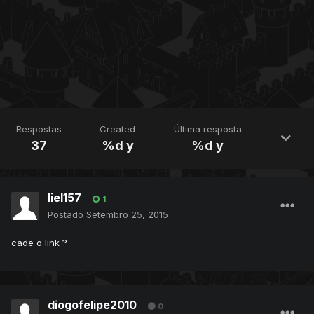
Respostas
Created
Última resposta
37
%d y
%d y
liel157
1
Postado
Setembro 25, 2015
cade o link ?
diogofelipe2010
0