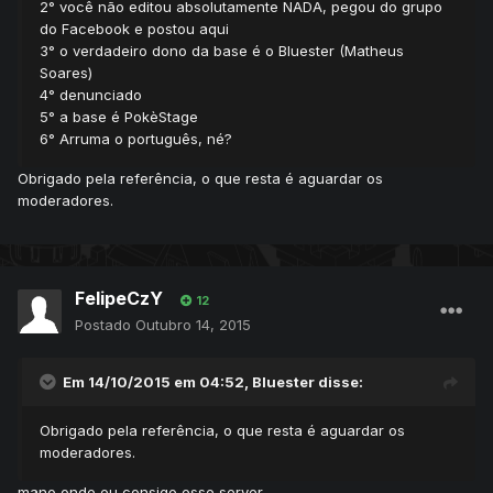
2° você não editou absolutamente NADA, pegou do grupo
do Facebook e postou aqui
3° o verdadeiro dono da base é o Bluester (Matheus
Soares)
4° denunciado
5° a base é PokèStage
6° Arruma o português, né?
Obrigado pela referência, o que resta é aguardar os
moderadores.
FelipeCzY
12
Postado
Outubro 14, 2015
Em 14/10/2015 em 04:52, Bluester disse:
Obrigado pela referência, o que resta é aguardar os
moderadores.
mano onde eu consigo esse server