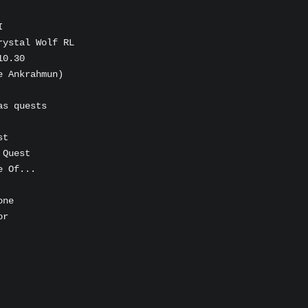
I
rystal Wolf RL
10.30
e Ankrahmun)
as quests
st
 Quest
e Of...
one
or