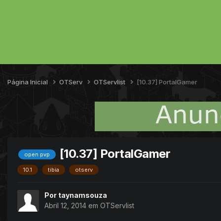
Página Inicial
OTServ
OTServlist
[10.37] PortalGamer
[10.37] PortalGamer
open pvp
10.1
tibia
otserv
Por
taynamsouza
Abril 12, 2014
em
OTServlist