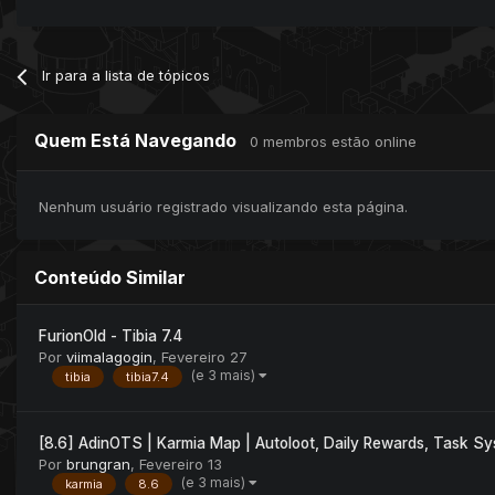
Ir para a lista de tópicos
Quem Está Navegando
0 membros estão online
Nenhum usuário registrado visualizando esta página.
Conteúdo Similar
FurionOld - Tibia 7.4
Por
viimalagogin
,
Fevereiro 27
(e 3 mais)
tibia
tibia7.4
[8.6] AdinOTS | Karmia Map | Autoloot, Daily Rewards, Task Sy
Por
brungran
,
Fevereiro 13
(e 3 mais)
karmia
8.6