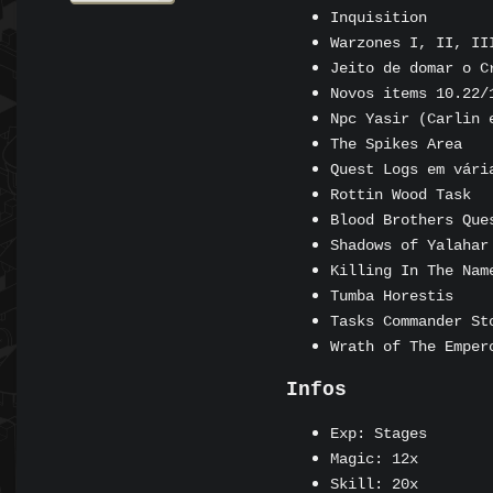
Inquisition
Warzones I, II, II
Jeito de domar o C
Novos items 10.22/
Npc Yasir (Carlin 
The Spikes Area
Quest Logs em vári
Rottin Wood Task
Blood Brothers Que
Shadows of Yalahar
Killing In The Nam
Tumba Horestis
Tasks Commander St
Wrath of The Emper
Infos
Exp: Stages
Magic: 12x
Skill: 20x