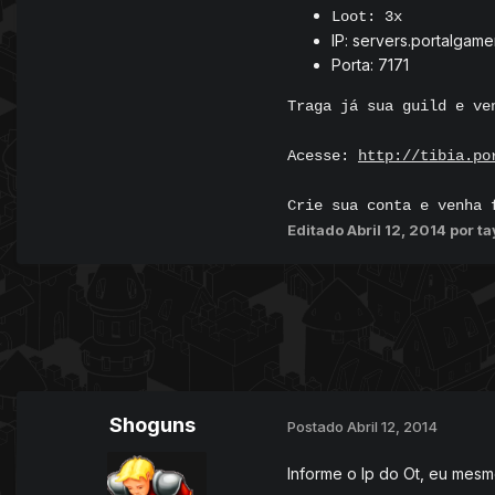
Loot: 3x
IP: servers.portalgamer
Porta: 7171
Traga já sua guild e ve
Acesse:
http://tibia.po
Crie sua conta e venha 
Editado
Abril 12, 2014
por t
Shoguns
Postado
Abril 12, 2014
Informe o Ip do Ot, eu mesmo