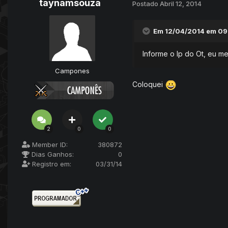
taynamsouza
Postado
Abril 12, 2014
Em 12/04/2014 em 09
Informe o Ip do Ot, eu me
Campones
Coloquei
2
0
0
Member ID:
380872
Dias Ganhos:
0
Registro em:
03/31/14