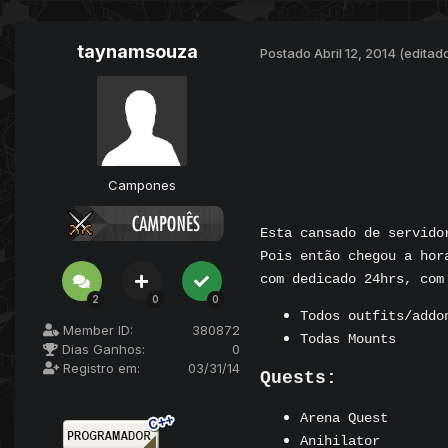
taynamsouza
Postado
Abril 12, 2014
(editad
Campones
Esta cansado de servido
Pois então chegou a hor
com dedicado 24hrs, com
2
0
0
Todos outfits/addo
Member ID:
380872
Todas Mounts
Dias Ganhos:
0
Registro em:
03/31/14
Quests:
Arena Quest
Anihilator