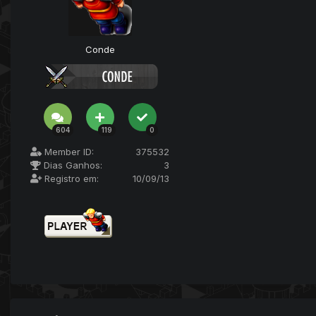
Conde
604
119
0
Member ID:
375532
Dias Ganhos:
3
Registro em:
10/09/13