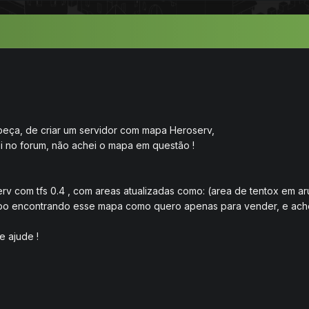
beça, de criar um servidor com mapa Heroserv,
i no forum, não achei o mapa em questão !
.
v com tfs 0.4 , com areas atualizadas como: (area de tentox em a
bo encontrando esse mapa como quero apenas para vender, e acho 
e ajude !