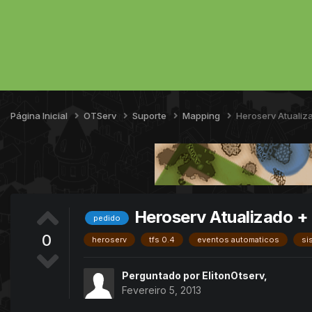
Página Inicial
OTServ
Suporte
Mapping
Heroserv Atualiz
Heroserv Atualizado +
pedido
0
heroserv
tfs 0.4
eventos automaticos
si
Perguntado por
ElitonOtserv
,
Fevereiro 5, 2013