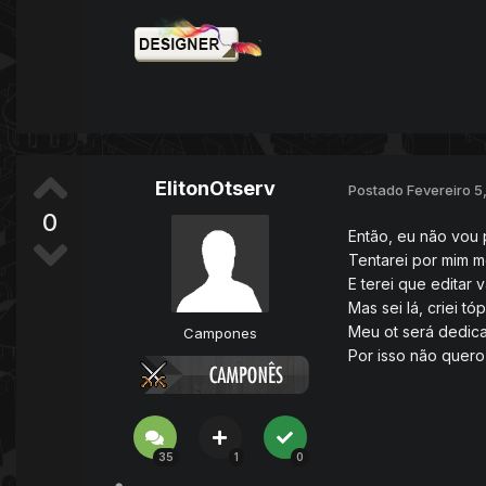
ElitonOtserv
Postado
Fevereiro 5
0
Então, eu não vou p
Tentarei por mim m
E terei que editar 
Mas sei lá, criei t
Meu ot será dedica
Campones
Por isso não quero
35
1
0