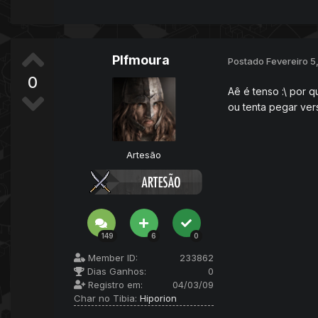
Plfmoura
Postado
Fevereiro 5
0
Aê é tenso :\ por q
ou tenta pegar ver
Artesão
149
6
0
Member ID:
233862
Dias Ganhos:
0
Registro em:
04/03/09
Char no Tibia:
Hiporion