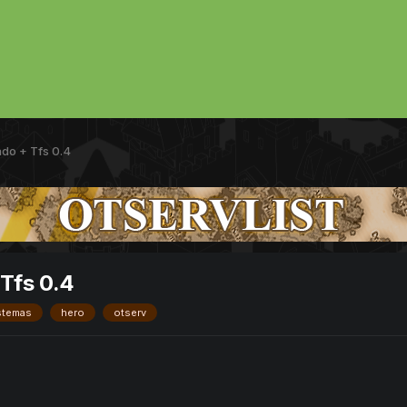
ado + Tfs 0.4
 Tfs 0.4
stemas
hero
otserv