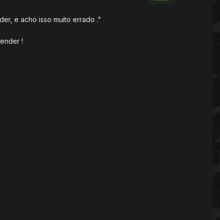
r, e acho isso muito errado ."
vender !