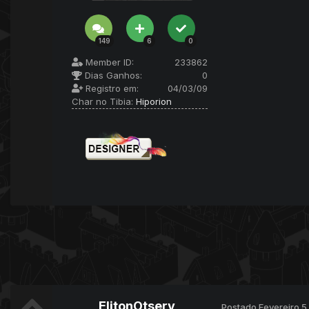
149
6
0
Member ID:
233862
Dias Ganhos:
0
Registro em:
04/03/09
Char no Tibia:
Hiporion
ElitonOtserv
Postado
Fevereiro 5