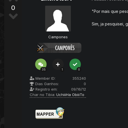
0
"Por mais que pes
Sim, ja pesquisei, 
Campones
35
1
0
Member ID:
355240
Dias Ganhos:
0
Registro em:
09/16/12
Char no Tibia:
UchiiiHa ObiiiTo