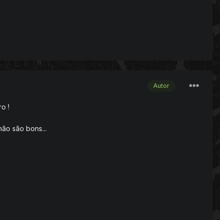
Autor
o !
não são bons...