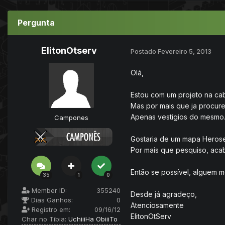
Pergunta
ElitonOtserv
Postado
Fevereiro 5, 2013
Olá,
Estou com um projeto na ca
Mas por mais que ja procure
Apenas vestigios do mesmo
Campones
Gostaria de um mapa Heroser
Por mais que pesquiso, aca
Então se possível, alguem m
35
1
0
Member ID:
355240
Desde já agradeço,
Dias Ganhos:
0
Atenciosamente
Registro em:
09/16/12
ElitonOtServ
Char no Tibia:
UchiiiHa ObiiiTo