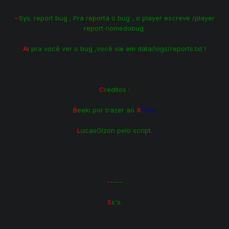
~
Sys. report bug ; Pra reporta o bug , o player escreve /player
report nomedobug.
A
i pra você ver o bug ,você vai em data/logs/reports.txt !
C
réditos :
B
eeki por trazer ao
X
Tibia
L
ucasOlzon pelo script.
-
----
S
s's.