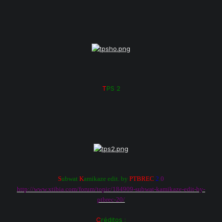
T
PS 2
S
ubwat
K
amikaze edit. by
PTBREC
2
.
0
http://www.xtibia.com/forum/topic/184909-subwat-kamikaze-edit-by-
ptbrec-20/
C
réditos :