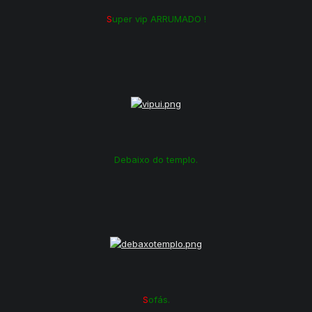
S
uper vip ARRUMADO !
Debaixo do templo.
S
ofás.