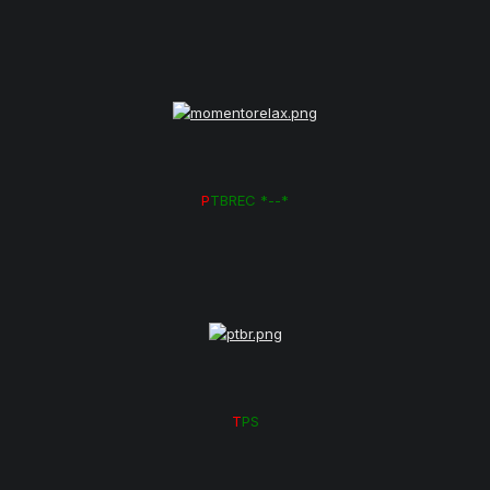
P
TBREC *--*
T
PS