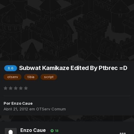
Subwat Kamikaze Edited By Ptbrec =D
8.6
otserv
tibia
script
Por
Enzo Caue
Abril 21, 2012
em
OTServ Comum
Enzo Caue
18