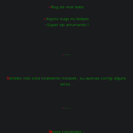
~
Bug de virar tutor.
~
Alguns bugs no templo.
~Super vip arrumando !
-
----
S
ervidor não está totalmente instavel , eu apenas corrigi alguns
erros ..
-
----
N
ovos comandos -