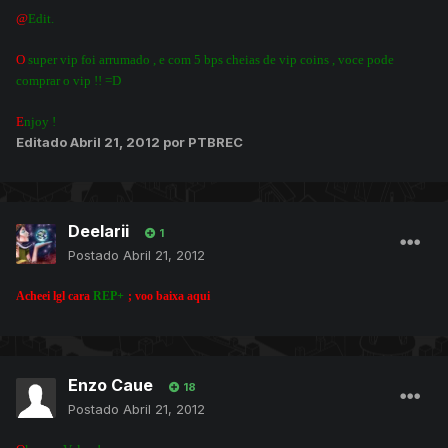
@
Edit.
O
super vip foi arrumado , e com 5 bps cheias de vip coins , voce pode
comprar o vip !! =D
E
njoy !
Editado
Abril 21, 2012
por PTBREC
Deelarii
1
Postado
Abril 21, 2012
Acheei lgl cara
REP+
; voo baixa aqui
Enzo Caue
18
Postado
Abril 21, 2012