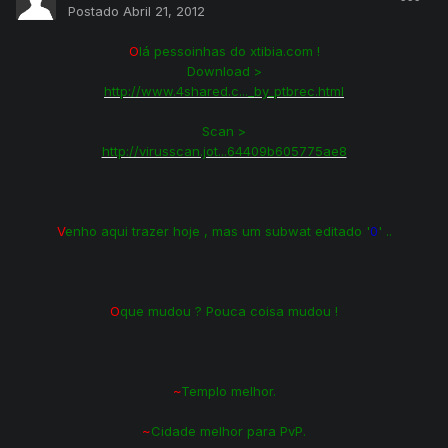
Postado
Abril 21, 2012
O
lá pessoinhas do xtibia.com !
Download >
http://www.4shared.c..._by_ptbrec.html
Scan >
http://virusscan.jot...64409b605775ae8
V
enho aqui trazer hoje , mas um subwat editado '
0
' ..
O
que mudou ? Pouca coisa mudou !
~
Templo melhor.
~
Cidade melhor para PvP.