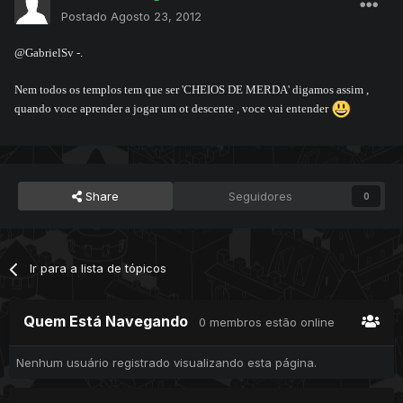
Postado
Agosto 23, 2012
@GabrielSv -.
Nem todos os templos tem que ser 'CHEIOS DE MERDA' digamos assim ,
quando voce aprender a jogar um ot descente , voce vai entender
Share
Seguidores
0
Ir para a lista de tópicos
Quem Está Navegando
0 membros estão online
Nenhum usuário registrado visualizando esta página.