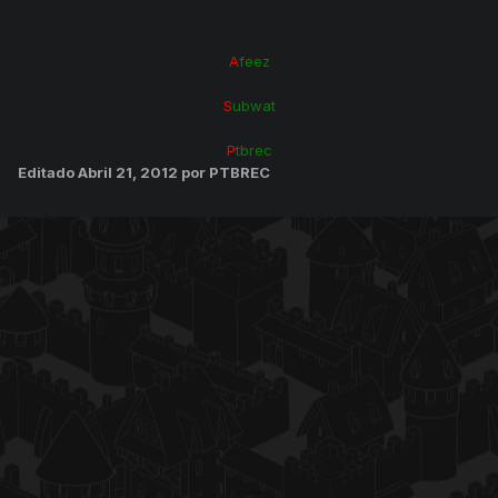
A
feez
S
ubwat
P
tbrec
Editado
Abril 21, 2012
por PTBREC