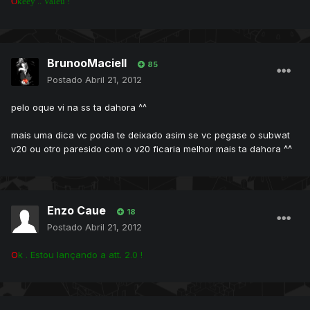
O
keey .. Valeu !
BrunooMaciell
85
Postado
Abril 21, 2012
pelo oque vi na ss ta dahora ^^
mais uma dica vc podia te deixado asim se vc pegase o subwat
v20 ou otro paresido com o v20 ficaria melhor mais ta dahora ^^
Enzo Caue
18
Postado
Abril 21, 2012
O
k . Estou lançando a att. 2.0 !