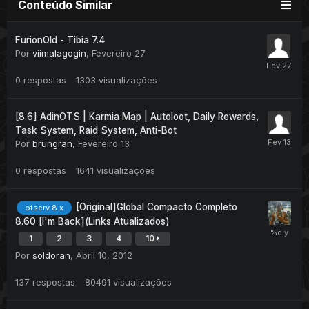
Conteúdo Similar
FurionOld - Tibia 7.4
Por
viimalagogin
,
Fevereiro 27
0
respostas
1303
visualizações
[8.6] AdinOTS | Karmia Map | Autoloot, Daily Rewards,
Task System, Raid System, Anti-Bot
Por
brungran
,
Fevereiro 13
0
respostas
1641
visualizações
[Original]Global Compacto Completo
otserv 8.x
8.60 [I'm Back](Links Atualizados)
1
2
3
4
10
Por
soldoran
,
Abril 10, 2012
137
respostas
80491
visualizações