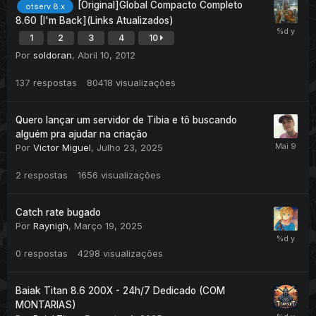
[Original]Global Compacto Completo
otserv 8.x
8.60 [I'm Back](Links Atualizados)
1
2
3
4
10
Por
soldoran
,
Abril 10, 2012
137
respostas
80418
visualizações
Quero lançar um servidor de Tibia e tô buscando
alguém pra ajudar na criação
Por
Victor Miguel
,
Julho 23, 2025
2
respostas
1656
visualizações
Catch rate bugado
Por
Raynigh
,
Março 19, 2025
0
respostas
4298
visualizações
Baiak Titan 8.6 200X - 24h/7 Dedicado (COM
MONTARIAS)