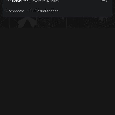
Por
BaiakTitan
,
Fevereiro 4, 2025
0
respostas
1933
visualizações