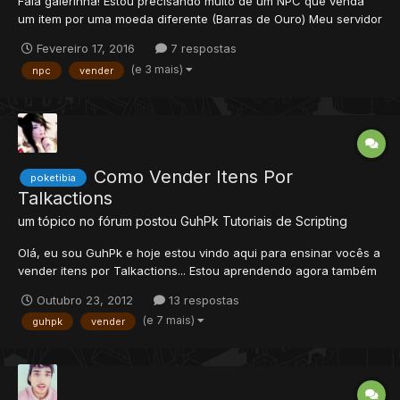
Fala galerinha! Estou precisando muito de um NPC que venda
um item por uma moeda diferente (Barras de Ouro) Meu servidor
é TFS 1.2 Achei alguns NPCs como eu queria mas na hora que
Fevereiro 17, 2016
7 respostas
eu digo o nome do item que vou comprar pelas barras, o NPC
(e 3 mais)
npc
vender
não entrega o item e nem pega as barras de ouro....
Como Vender Itens Por
poketibia
Talkactions
um tópico no fórum postou
GuhPk
Tutoriais de Scripting
Olá, eu sou GuhPk e hoje estou vindo aqui para ensinar vocês a
vender itens por Talkactions... Estou aprendendo agora também
sobre script's, então o unico modo que eu sei é criando 1 script
Outubro 23, 2012
13 respostas
para 1 item a venda... Caso eu descobra outra maneira de criar
(e 7 mais)
guhpk
vender
em 1 script só eu posto aqui!!! =...