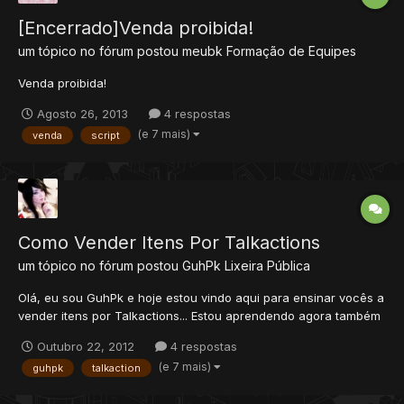
[Encerrado]Venda proibida!
um tópico no fórum postou
meubk
Formação de Equipes
Venda proibida!
Agosto 26, 2013
4 respostas
(e 7 mais)
venda
script
Como Vender Itens Por Talkactions
um tópico no fórum postou
GuhPk
Lixeira Pública
Olá, eu sou GuhPk e hoje estou vindo aqui para ensinar vocês a
vender itens por Talkactions... Estou aprendendo agora também
sobre script's, então o unico modo que eu sei é criando 1 script
Outubro 22, 2012
4 respostas
para 1 item a venda... Caso eu descobra outra maneira de criar
(e 7 mais)
guhpk
talkaction
em 1 script só eu posto aqui!!! =...