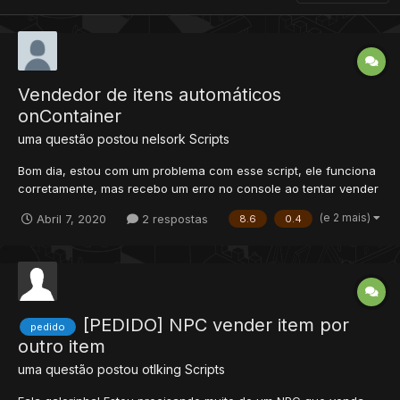
Vendedor de itens automáticos
onContainer
uma questão postou
nelsork
Scripts
Bom dia, estou com um problema com esse script, ele funciona
corretamente, mas recebo um erro no console ao tentar vender
itens dentro de contêineres [7/4/2020 12:59:12] [Error - Action
(e 2 mais)
Abril 7, 2020
2 respostas
8.6
0.4
Interface] [7/4/2020 12:59:12]
data/actions/scripts/lootbox_novalis.lua:onUse [7/4/2020
12:59:12] Descr...
[PEDIDO] NPC vender item por
pedido
outro item
uma questão postou
otlking
Scripts