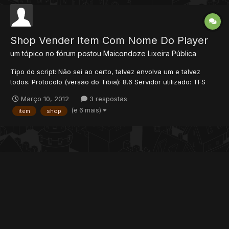
Shop Vender Item Com Nome Do Player
um tópico no fórum postou
Maicondoze
Lixeira Pública
Tipo do script: Não sei ao certo, talvez envolva um e talvez
todos. Protocolo (versão do Tibia): 8.6 Servidor utilizado: TFS
Nível de experiência: Sei entender e editar só n sei fazer
Março 10, 2012
3 respostas
(itermediari) Adicionais/Informações: Quero que o shop quando
(e 6 mais)
item
shop
venda item fique uma tag igual a descr...