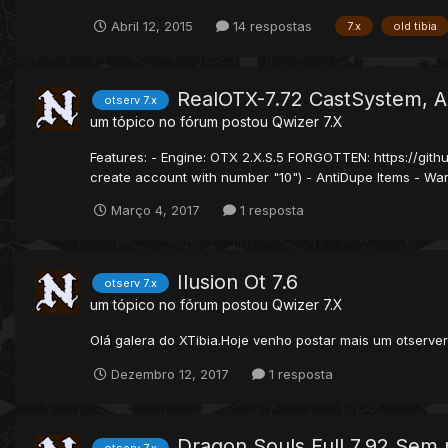
Abril 12, 2015
14 respostas
7.x
old tibia
RealOTX-7.72 CastSystem, An
otserv 7.x
um tópico no fórum postou
Qwizer
7.X
Features: - Engine: OTX 2.X.S.5 FORGOTTEN: https://gith
create account with number "10") - AntiDupe Items - War
Março 4, 2017
1 resposta
Ilusion Ot 7.6
otserv 7.x
um tópico no fórum postou
Qwizer
7.X
Olá galera do XTibia.Hoje venho postar mais um otserver
Dezembro 12, 2017
1 resposta
Dragon Souls Full 7.92 Sem p
otserv 7.x