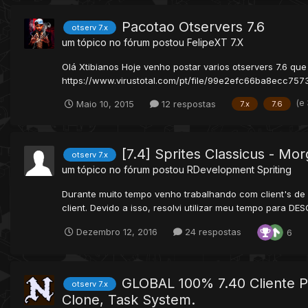
Pacotao Otservers 7.6
otserv 7.x
um tópico no fórum postou
FelipeXT
7.X
Olá Xtibianos Hoje venho postar varios otservers 7.6 q
https://www.virustotal.com/pt/file/99e2efc66ba8ecc7
(e
Maio 10, 2015
12 respostas
7.x
7.6
[7.4] Sprites Classicus - Mo
otserv 7.x
um tópico no fórum postou
RDevelopment
Spriting
Durante muito tempo venho trabalhando com client's de S
client. Devido a isso, resolvi utilizar meu tempo para DE
Dezembro 12, 2016
24 respostas
6
GLOBAL 100% 7.40 Cliente P
otserv 7.x
Clone, Task System.