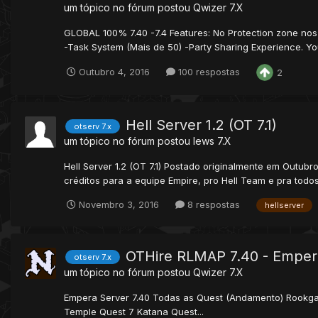
um tópico no fórum postou
Qwizer
7.X
GLOBAL 100% 7.40 -7.4 Features: No Protection zone nos b
-Task System (Mais de 50) -Party Sharing Experience. Yo
Outubro 4, 2016
100 respostas
2
Hell Server 1.2 (OT 7.1)
otserv 7.x
um tópico no fórum postou
lews
7.X
Hell Server 1.2 (OT 7.1) Postado originalmente em Outubr
créditos para a equipe Empire, pro Hell Team e pra tod
Novembro 3, 2016
8 respostas
hellserver
OTHire RLMAP 7.40 - Emper
otserv 7.x
um tópico no fórum postou
Qwizer
7.X
Empera Server 7.40 Todas as Quest (Andamento) Rookgaa
Temple Quest 7 Katana Quest...