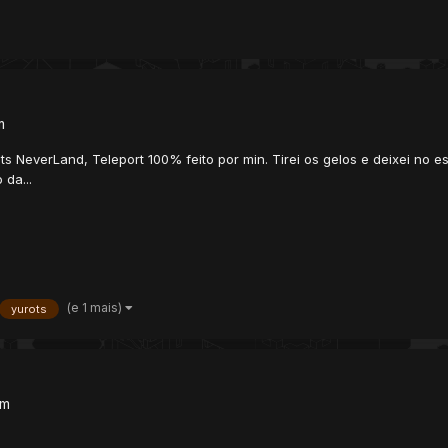
m
NeverLand, Teleport 100% feito por min. Tirei os gelos e deixei no es
 da...
(e 1 mais)
yurots
um