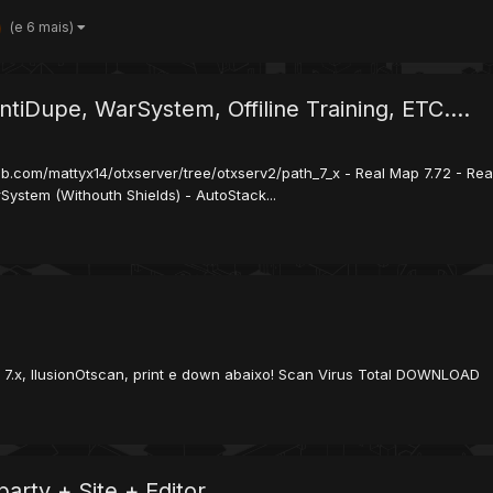
(e 6 mais)
tiDupe, WarSystem, Offiline Training, ETC....
ub.com/mattyx14/otxserver/tree/otxserv2/path_7_x - Real Map 7.72 - Rea
System (Withouth Shields) - AutoStack...
 7.x, IlusionOtscan, print e down abaixo! Scan Virus Total DOWNLOAD
arty + Site + Editor