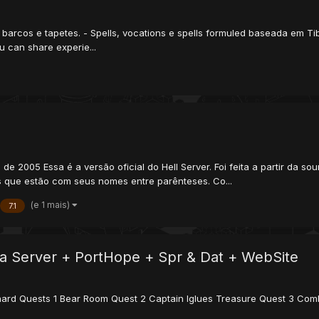
arcos e tapetes. - Spells, vocations e spells formuled baseada em Tibi
u can share experie...
o de 2005 Essa é a versão oficial do Hell Server. Foi feita a partir da
os que estão com seus nomes entre parênteses. Co...
(e 1 mais)
7.1
a Server + PortHope + Spr & Dat + WebSite
rd Quests 1 Bear Room Quest 2 Captain Iglues Treasure Quest 3 Comb