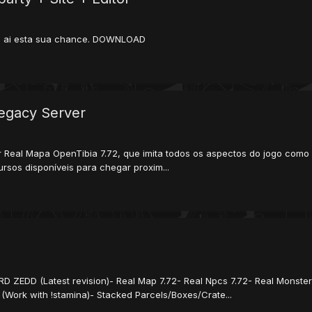
u ai esta sua chance. DOWNLOAD
Legacy Server
r Real Mapa OpenTibia 7.72, que imita todos os aspectos do jogo como 
ursos disponíveis para chegar proxim...
LORD ZEDD (Latest revision)- Real Map 7.72- Real Npcs 7.72- Real Monst
a (Work with !stamina)- Stacked Parcels/Boxes/Crate...