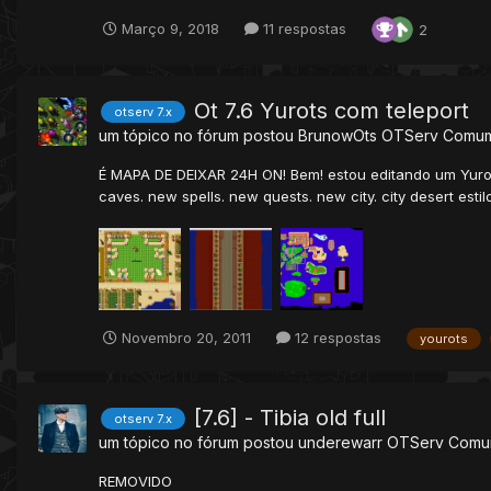
Março 9, 2018
11 respostas
2
Ot 7.6 Yurots com teleport
otserv 7.x
um tópico no fórum postou
BrunowOts
OTServ Comu
É MAPA DE DEIXAR 24H ON! Bem! estou editando um Yurots 
caves. new spells. new quests. new city. city desert estilo
Novembro 20, 2011
12 respostas
yourots
[7.6] - Tibia old full
otserv 7.x
um tópico no fórum postou
underewarr
OTServ Com
REMOVIDO