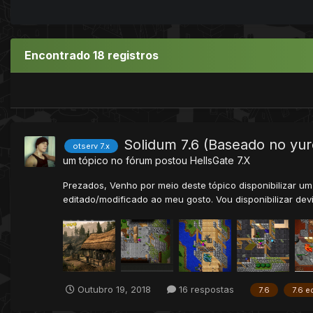
Encontrado 18 registros
Solidum 7.6 (Baseado no yuro
otserv 7.x
um tópico no fórum postou
HellsGate
7.X
Prezados, Venho por meio deste tópico disponibilizar u
editado/modificado ao meu gosto. Vou disponibilizar dev
Outubro 19, 2018
16 respostas
7.6
7.6 e