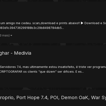
ue um amigo me cedeu. scan,download e prints abaixo!! ► Download e S
57383d1c394736299188b3c29b8498784db5...
 3 mais)
rghar - Medivia
ervidores 7.4, mas ultimamente estou insatisfeito, é triste ver progr
SCRIPTOGRAFAR os clients "que dizem" ser dificeis. E es...
roprio, Port Hope 7.4, POI, Demon OaK, War Sy