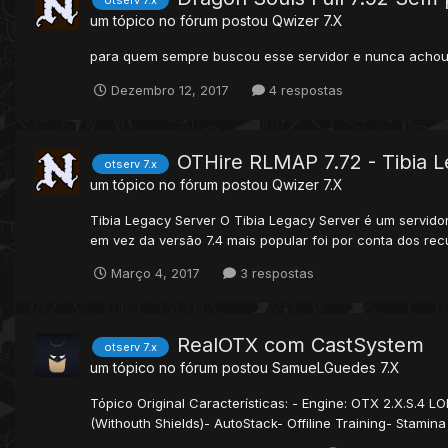
um tópico no fórum postou
Qwizer
7.X
para quem sempre buscou esse servidor e nunca acho
Dezembro 12, 2017
4 respostas
OTHire RLMAP 7.72 - Tibia 
otserv 7.x
um tópico no fórum postou
Qwizer
7.X
Tibia Legacy Server O Tibia Legacy Server é um servido
em vez da versão 7.4 mais popular foi por conta dos rec
Março 4, 2017
3 respostas
RealOTX com CastSystem
otserv 7.x
um tópico no fórum postou
SamueLGuedes
7.X
Tópico Original Características: - Engine: OTX 2.X.S.4 
(Withouth Shields)- AutoStack- Offiline Training- Stamin