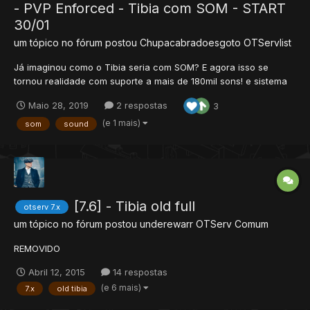
- PVP Enforced - Tibia com SOM - START
30/01
um tópico no fórum postou
Chupacabradoesgoto
OTServlist
Já imaginou como o Tibia seria com SOM? E agora isso se
tornou realidade com suporte a mais de 180mil sons! e sistema
climático FX neve, chuva, poeira, nevoa e outros! tudo isso no
Maio 28, 2019
2 respostas
3
clássico Tibia Oldschool 7.x! SISTEMA DE NEVE SISTE...
(e 1 mais)
som
sound
[7.6] - Tibia old full
otserv 7.x
um tópico no fórum postou
underewarr
OTServ Comum
REMOVIDO
Abril 12, 2015
14 respostas
(e 6 mais)
7.x
old tibia