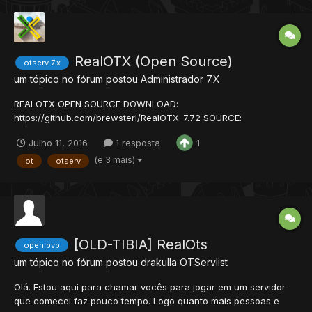
RealOTX (Open Source)
otserv 7.x
um tópico no fórum postou
Administrador
7.X
REALOTX OPEN SOURCE DOWNLOAD:
https://github.com/brewsterl/RealOTX-7.72 SOURCE:
https://github.com/brewsterl/RealOTX-7.72/tree/master/sources
Julho 11, 2016
1 resposta
1
(The Forgotten Server Team, Kaiser (mattyx14))
(e 3 mais)
ot
otserv
[OLD-TIBIA] RealOts
open pvp
um tópico no fórum postou
drakulla
OTServlist
Olá. Estou aqui para chamar vocês para jogar em um servidor
que comecei faz pouco tempo. Logo quanto mais pessoas e