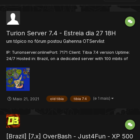
Turion Server 7.4 - Estreia dia 27 18H
um tópico no fórum postou
Gahenna
OTServlist
IP: Turionserver.onlinePort: 7171 Client: Tibia 7.4 version Uptime:
24/7 Hosted in: Brazil, on a dedicated server with 100 mbits of
Internet connection. Website: (Turion Server)
(http://turionserver.online) Expiration rate: 6x Map: personalized,
home made. It contains 3 cities and the ca...
(e 1 mais)
Maio 21, 2021
old tibia
tibia 7.4
[Brazil] [7.x] OverBash - Just4Fun - XP 500