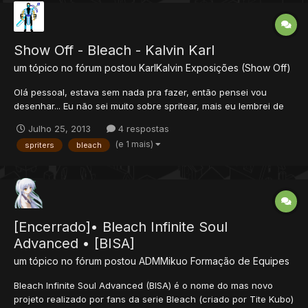
Show Off - Bleach - Kalvin Karl
um tópico no fórum postou
KarlKalvin
Exposições (Show Off)
Olá pessoal, estava sem nada pra fazer, então pensei vou
desenhar... Eu não sei muito sobre spritear, mais eu lembrei de
um anime e peguei algumas coisas para desenhar e desenhei
Julho 25, 2013
4 respostas
isso até agora.. Vou colocar a minha imagem desenhada, e de
(e 1 mais)
spriters
bleach
onde eu olhei copiando... ( A FOTO ) Foto de...
[Encerrado]• Bleach Infinite Soul
Advanced • [BISA]
um tópico no fórum postou
ADMMikuo
Formação de Equipes
Bleach Infinite Soul Advanced (BISA) é o nome do mas novo
projeto realizado por fans da serie Bleach (criado por Tite Kubo)