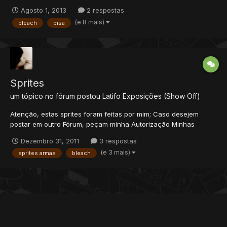
, cuja a intenção é criar um novo jogo com o visual 2D O server
Agosto 1, 2013
2 respostas
esta previsto para ser feito na base do Tibia 8.50 , porem
(e 8 mais)
bleach
bisa
pretendemos mostra varias inovações no jogo,...
Sprites
um tópico no fórum postou
Latifo
Exposições (Show Off)
Atenção, estas sprites foram feitas por mim; Caso desejem
postar em outro Fórum, peçam minha Autorização Minhas
sprites de armas e do outfit policial são recentes, mas as
Dezembro 31, 2011
3 respostas
demais são de uns meses atrás, quando eu estava fazendo um
(e 3 mais)
sprites armas
bleach
Bleach Tibia, caso se interessem no meu trabalho me falem,
posso...