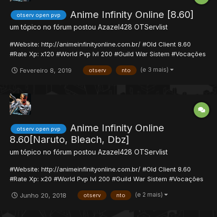
Anime Infinity Online [8.60]
otserv open pvp
um tópico no fórum postou
Azazel428
OTServlist
#Website: http://animeinfinityonline.com.br/ #Old Client 8.60
#Rate Xp: x120 #World Pvp lvl 200 #Guild War Sistem #Vocações
balanceadas #Sistema Task 4.0 #Npcs com missões extra
(e 3 mais)
Fevereiro 8, 2019
otserv
nto
#Mapa próprio #Sistema semelhante aos nto convencionais com
combos e habilida...
Anime Infinity Online
otserv open pvp
8.60[Naruto, Bleach, Dbz]
um tópico no fórum postou
Azazel428
OTServlist
#Website: http://animeinfinityonline.com.br/ #Old Client 8.60
#Rate Xp: x20 #World Pvp lvl 200 #Guild War Sistem #Vocações
balanceadas #Sistema Task 4.0 #Mapa novo #Sistema
(e 2 mais)
Junho 20, 2018
otserv
nto
semelhante aos nto convencionais com combos e habilidades
exclusivas de cada personagem...