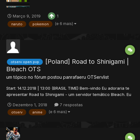
Março 9, 2019
1
(e 6 mais)
naruto
pokemon
[Poland] Road to Shinigami |
otserv open pvp
Bleach OTS
um tópico no fórum postou
panrafaeru
OTServlist
Start: 14.12.2018 | 13:00 (BRASIL TIME) Bem-vindo Eu adoraria te
apresentar Road to Shinigami - um servidor temático Bleach. Eu
tenho trabalhado nisso desde outubro de 2015 e sofreu grandes
Dezembro 1, 2018
7 respostas
mudanças durante esse período. A última edição durou 3 meses
(e 6 mais)
otserv
anime
e mais de 1000 jogadores passaram por ela....