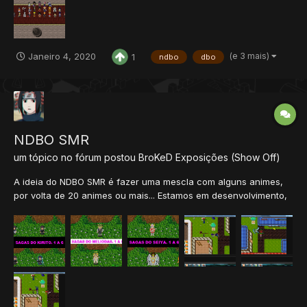
personagem. #Vocaç...
(e 3 mais)
Janeiro 4, 2020
1
ndbo
dbo
NDBO SMR
um tópico no fórum postou
BroKeD
Exposições (Show Off)
A ideia do NDBO SMR é fazer uma mescla com alguns animes,
por volta de 20 animes ou mais... Estamos em desenvolvimento,
já temos algumas coisas prontas e em breve iniciaremos o beta
Em questão de client estamos editando tanto o new quanto o
old client Por em qu...