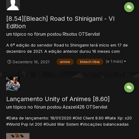
[8.54][Bleach] Road to Shinigami - VI
Edition
um tópico no fórum postou
Rtsotss
OTServlist
A 6ª edição do servidor Road to Shinigami terá início em 17 de
dezembro de 2021. A edição anterior durou 16 meses com
milhares de jogadores e centenas de mudanças e correções.
(e 1 mais)
Dezembro 16, 2021
anime
bleach tibia
Nosso servidor é caracterizado por uma jogabilidade
interessante criada por sistemas únicos e mecânicas refin...
Lançamento Unity of Animes [8.60]
um tópico no fórum postou
Azazel428
OTServlist
#Data de lançamento: 18/01/2020 #Old Client 8.60 #Rate Xp: x20
#World Pvp lvl 200 #Guild War Sistem #Vocações balanceadas
#Sistema Task 4.0 #Mapa novo #Sistema semelhante aos nto
convencionais com combos e habilidades exclusivas de cada