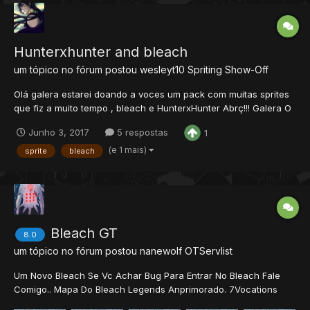
Hunterxhunter and bleach
um tópico no fórum postou
wesleyt10
Spriting Show-Off
Olá galera estarei doando a voces um pack com muitas sprites
que fiz a muito tempo , bleach e HunterxHunter Abrç!!! Galera O
Link Do pack:
Junho 3, 2017
5 respostas
1
https://www.4shared.com/rar/NK0SaaK3ei/sprhunterandbleach.
html?
(e 1 mais)
sprite
bleach
Bleach GT
8.0
um tópico no fórum postou
nanewolf
OTServlist
Um Novo Bleach Se Vc Achar Bug Para Entrar No Bleach Fale
Comigo.. Mapa Do Bleach Legends Anprimorado. 7Vocations
Hunts 70% Uns Bugs Foram Tirados DP E Trainer 100% E Muito