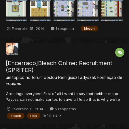
Mais Entre No Site e Confira bleach-gt.webnode.com Vagas On
So Falar. Prints Do Game
Fevereiro 15, 2014
1 resposta
bleach
[Encerrado]Bleach Online: Recruitment
(SPRITER)
um tópico no fórum postou
RemigiuszTadyszak
Formação de
Equipes
Greetings everyone! First of all i want to say that neither me or
Payoss can not make sprites to save a life so that is why we're
looking for a new member to join our team aka' Bleach Online. If
Fevereiro 11, 2014
5 respostas
you can make sprites make a new topic or post in this thread..
(e 1 mais)
bleach
tibia
We're not pros at what we're doing so we...