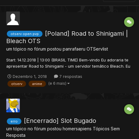
[Poland] Road to Shinigami |
otserv open pvp
Bleach OTS
um tópico no fórum postou
panrafaeru
OTServlist
Start: 14.12.2018 | 13:00 (BRASIL TIME) Bem-vindo Eu adoraria te
apresentar Road to Shinigami - um servidor temático Bleach. Eu
tenho trabalhado nisso desde outubro de 2015 e sofreu grandes
Dezembro 1, 2018
7 respostas
mudanças durante esse período. A última edição durou 3 meses
(e 6 mais)
otserv
anime
e mais de 1000 jogadores passaram por ela....
[Encerrado] Slot Bugado
erro
um tópico no fórum postou
homersapiens
Tópicos Sem
Resposta