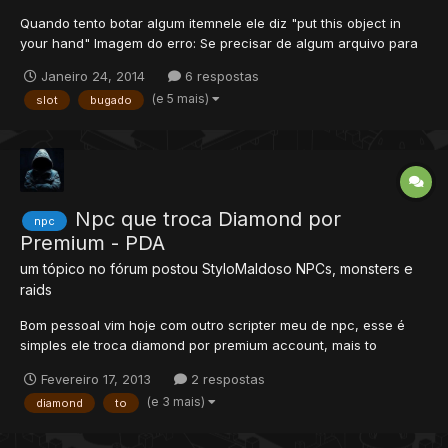
Quando tento botar algum itemnele ele diz "put this object in
your hand" Imagem do erro: Se precisar de algum arquivo para
verificar, avise no tópico Rep + Pra quem ajudar !
Janeiro 24, 2014
6 respostas
(e 5 mais)
slot
bugado
Npc que troca Diamond por
npc
Premium - PDA
um tópico no fórum postou
StyloMaldoso
NPCs, monsters e
raids
Bom pessoal vim hoje com outro scripter meu de npc, esse é
simples ele troca diamond por premium account, mais to
postando esse scripter pois voceis terão muita facilidade de
Fevereiro 17, 2013
2 respostas
edita-lo para oque bem quizer..exemplo, eu queru que remova 3
(e 3 mais)
diamond
to
hd e da 30 dia de vip é possível sim mais vamos lá. Data/np...