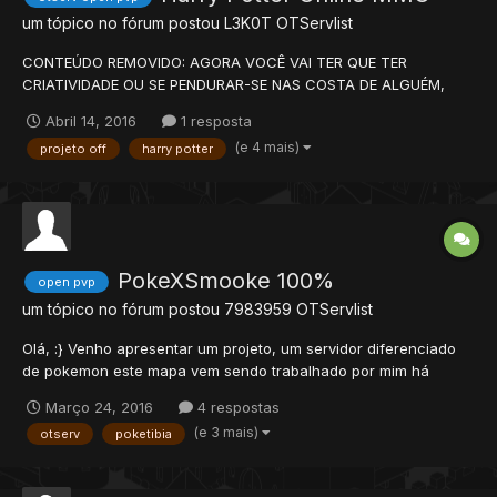
um tópico no fórum postou
L3K0T
OTServlist
CONTEÚDO REMOVIDO: AGORA VOCÊ VAI TER QUE TER
CRIATIVIDADE OU SE PENDURAR-SE NAS COSTA DE ALGUÉM,
MENOS NA MINHA - BOA SORTE! error 404 - I do not serve the
Abril 14, 2016
1 resposta
forum I retired.
(e 4 mais)
projeto off
harry potter
PokeXSmooke 100%
open pvp
um tópico no fórum postou
7983959
OTServlist
Olá, :} Venho apresentar um projeto, um servidor diferenciado
de pokemon este mapa vem sendo trabalhado por mim há
quase 2 anos sempre mechia um poquinho aqui, um poquinho
Março 24, 2016
4 respostas
ali.... e nos últimos 6 meses, junto de minha equipe, resolvemos
(e 3 mais)
otserv
poketibia
investir no projeto. ele está online há 23 dias,...