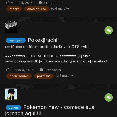
Maio 31, 2016
2 respostas
diversão, missões e quests para você sedivertirno seu dia a dia.
(e 6 mais)
otserv
open source
O Riderswar é resultado de em média 6 meses de tr...
Pokexjirachi
open pvp
um tópico no fórum postou
JairKevick
OTServlist
========POKEXJIRACHI OFICIAL======== [+] Site:
www.pokexjirachi.tk [+] Scan: www.bit.ly/scanpxj [+] Facebook:
www.facebook.com/pokexjirachi/ [+] Grupo:
Junho 4, 2016
1 resposta
www.facebook.com/groups/5021...
(e 5 mais)
open-source
poketibia
Pokemon new - começe sua
action
jornada aqui !!!