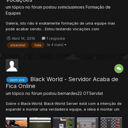
um tópico no fórum postou
sviniciusimoes
Formação de
Equipes
Galera, isto não é exatamente formação de uma equipe mas
pode acabar sendo... Estou testando vocações com
distribuições diferentes de status. Gostaria da colaboração de
Abril 14, 2016
1 resposta
players para testarem e postarem aqui mesmo suas conclusões.
(e 4 mais)
otservlist
lista
Mapa = Global Stages = 150x a 13x Rate Skill = 20.0 Rate Magi...
Black World - Servidor Acaba de
open pvp
Fica Online
um tópico no fórum postou
bernardes22
OTServlist
Sobre o Black-World: Black-World Server está com a intenção de
expandir e montar uma verdadeira equipe, a ideia é montar um
projeto onde o foco é o RPG e focando um bom player Versus
player, o projeto já está bem adiantado, vocês devem conhecer
o FoxWorld Server, pois bem, estou continuando o proj...