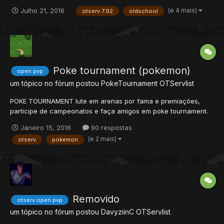
movido pelo jogador, adicionará um cooldown de 1 segundo
(e 4 mais)
Julho 21, 2016
otserv 7.92
oldschool
para que possa mover um item novamente. Kick System - Agora
ao tentar entrar em um personagem que alguem estej...
Poke tournament (pokemon)
open pvp
um tópico no fórum postou
PokeTournament
OTServlist
POKE TOURNAMENT lute em arenas por fama e premiações,
participe de campeonatos e faça amigos em poke tournament.
Estamos online!!! Crie sua conta e faça download aqui! sobre:
Janeiro 15, 2016
90 respostas
Em poke tournament você encontrara um novo estilo de jogo
(e 2 mais)
otserv
pokemon
entre os Poketibias, nele você poderá controlar seu pokemo...
Removido
otserv open pvp
um tópico no fórum postou
DavyziinC
OTServlist