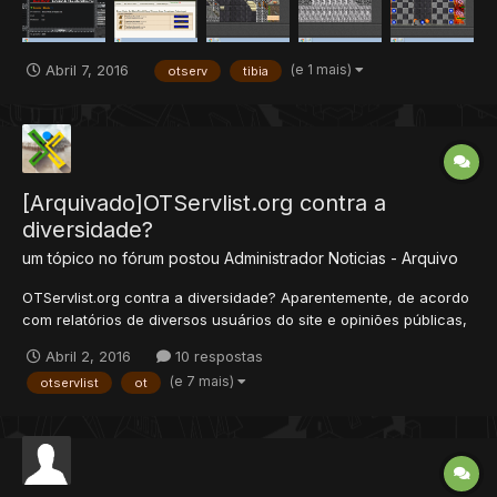
(e 1 mais)
Abril 7, 2016
otserv
tibia
[Arquivado]OTServlist.org contra a
diversidade?
um tópico no fórum postou
Administrador
Noticias - Arquivo
OTServlist.org contra a diversidade? Aparentemente, de acordo
com relatórios de diversos usuários do site e opiniões públicas,
sabe-se que a OTServlist.org tem repudiado servidores
Abril 2, 2016
10 respostas
derivados nos últimos períodos. Vários servidores, conhecidos
(e 7 mais)
otservlist
ot
pela categoria "Custom" estão sendo banidos da lista....