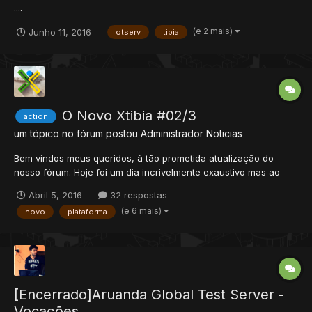
....
(e 2 mais)
Junho 11, 2016
otserv
tibia
O Novo Xtibia #02/3
action
um tópico no fórum postou
Administrador
Noticias
Bem vindos meus queridos, à tão prometida atualização do
nosso fórum. Hoje foi um dia incrivelmente exaustivo mas ao
mesmo tempo produtivo e gratificante para a nossa equipe.
Abril 5, 2016
32 respostas
Como sabem, lançamos a uns dias atrás a primeira etapa desta
(e 6 mais)
novo
plataforma
atualização, onde foram nomeados novos coordenadores que
sustent...
[Encerrado]Aruanda Global Test Server -
Vocações