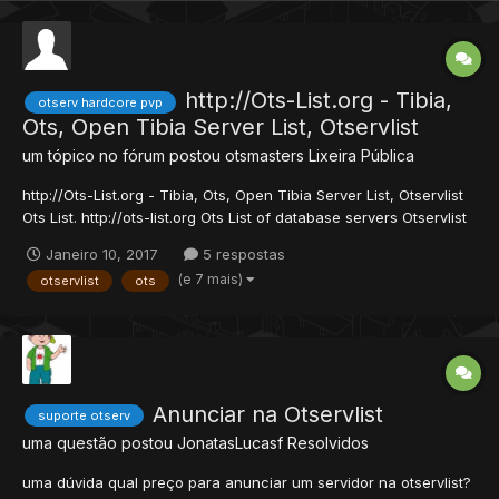
http://Ots-List.org - Tibia,
otserv hardcore pvp
Ots, Open Tibia Server List, Otservlist
um tópico no fórum postou
otsmasters
Lixeira Pública
http://Ots-List.org - Tibia, Ots, Open Tibia Server List, Otservlist
Ots List. http://ots-list.org Ots List of database servers Otservlist
Open Tibia with around the world. The list was created to
Janeiro 10, 2017
5 respostas
facilitate the owners Ots advertising, and thus acquiring players.
(e 7 mais)
otservlist
ots
Adding server is completely fr...
Anunciar na Otservlist
suporte otserv
uma questão postou
JonatasLucasf
Resolvidos
uma dúvida qual preço para anunciar um servidor na otservlist?