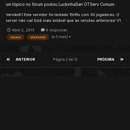
um tópico no fórum postou
LuckinhaSan
OTServ Comum
Versão8.1 Este servidor foi testado 15HRs com 30 jogadores. O
server não cai! Está mais estável que as versões anteriores! V1
Log's - Lançado! V2 Log's - Fixed House bugFixed Npc BugFixed
Abril 2, 2013
9 respostas
Items.otbAdicionado Marriage SystemAdicionado Auto Combo
(e 5 mais)
otserv
otservlist
Bot detectorAdicionado Anti-Mc SystemAdici...
ANTERIOR
Página 2 de 12
PRÓXIMA