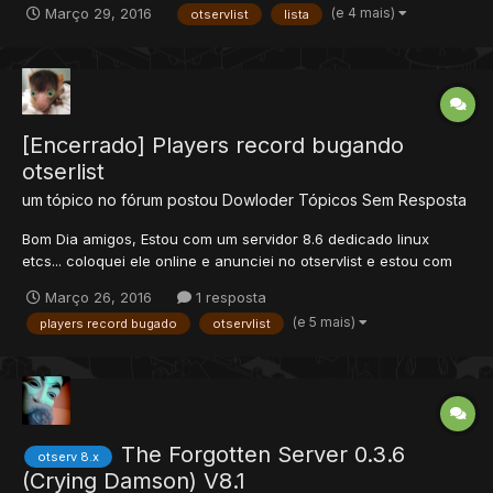
(e 4 mais)
Março 29, 2016
otservlist
lista
noobwar equipements and skills matched for each vocation.
Maximal level is 60. When you die you ke...
[Encerrado] Players record bugando
otserlist
um tópico no fórum postou
Dowloder
Tópicos Sem Resposta
Bom Dia amigos, Estou com um servidor 8.6 dedicado linux
etcs... coloquei ele online e anunciei no otservlist e estou com
um problemão muito chato, Toda Vez que, dentro do otserver
Março 26, 2016
1 resposta
atinge o recorde de players, meu servidor fica offline no
(e 5 mais)
players record bugado
otservlist
otservlist, porem no meu ot os players continuam jogan...
The Forgotten Server 0.3.6
otserv 8.x
(Crying Damson) V8.1