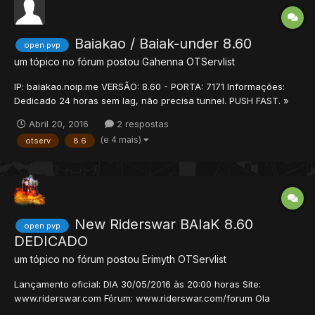
Baiakao / Baiak-under 8.60
open pvp
um tópico no fórum postou
Gahenna
OTServlist
IP: baiakao.noip.me VERSÃO: 8.60 - PORTA: 7171 Informações:
Dedicado 24 horas sem lag, não precisa tunnel. PUSH FAST. »
Cast System » Guild Shop Automatico! » Mapa Inovador » Fast
Abril 20, 2016
2 respostas
Atk Moderado! » 24 Horas Online » WAR SYSTEM COM ESCUDO
(e 4 mais)
otserv
8.6
» Cast System » Dodge System » Eventos Diarios »...
New Riderswar BAIaK 8.60
open pvp
DEDICADO
um tópico no fórum postou
Erimyth
OTServlist
Lançamento oficial: DIA 30/05/2016 às 20:00 horas Site:
www.riderswar.com Fórum: www.riderswar.com/forum Ola
Amigos, bem vindos ao RidersWar. Um novo Baiak com muita