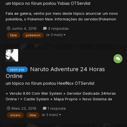
um tópico no fórum postou
Yobias
OTServlist
Fala ae galera, venho por meio deste tópico anunciar um novo
poketibia, o Pokemon New. Informações do servidor(Pokemon
New): *Sistema de nature dos pokemons 100% *Sistema
Junho 4, 2016
3 respostas
daycare 100% *Mega evolução por talkaction 100% *Ditto
(e 3 mais)
tibia
pokemon
system 100%...
Naruto Adventure 24 Horas
open pvp
Online
um tópico no fórum postou
HeelNox
OTServlist
× Versão 8.60 Com War System × Servidor Dedicado 24Horas
Online ! × Castle System × Mapa Proprio × Novo Sistema de
Combos (3 Jutsus Seguidos) × PvP Balanceado × 22 Vocações
Maio 23, 2016
1 resposta
Free, 6 Vocações Vip (Embreve Mais) × Exp: 150x Inicial com
(e 3 mais)
otserv
tibia
Stages × ML: 50x × Skills: 50x × Site: http://ntoa...