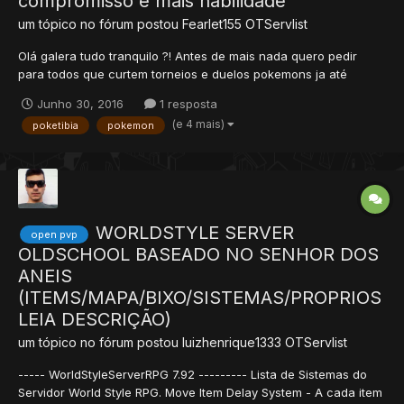
compromisso e mais habilidade
um tópico no fórum postou
Fearlet155
OTServlist
Olá galera tudo tranquilo ?! Antes de mais nada quero pedir
para todos que curtem torneios e duelos pokemons ja até
jogaram torneios globais de outros servidores participe dos
Junho 30, 2016
1 resposta
nosso pois é este nosso foco alem disso temos nosso grupo:
(e 4 mais)
poketibia
pokemon
https://www.facebook.com/groups/1152645181490967/ Para...
WORLDSTYLE SERVER
open pvp
OLDSCHOOL BASEADO NO SENHOR DOS
ANEIS
(ITEMS/MAPA/BIXO/SISTEMAS/PROPRIOS
LEIA DESCRIÇÃO)
um tópico no fórum postou
luizhenrique1333
OTServlist
----- WorldStyleServerRPG 7.92 --------- Lista de Sistemas do
Servidor World Style RPG. Move Item Delay System - A cada item