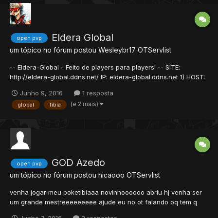
Eldera Global
open pvp
um tópico no fórum postou
Wesleybr17
OTServlist
-- Eldera-Global - Feito de players para players! -- SITE:
http://eldera-global.ddns.net/ IP: eldera-global.ddns.net 1) HOST:
[+] HOSTED QUEBEC IN CANADA [+] O servidor conta com um
Junho 9, 2016
1 resposta
processador Intel-Xeon E-5 V3 [+] 8GB de memória RAM [+]
(e 2 mais)
global
tibia
2.30GHZ [+] 100% UPTIME Dedicado 2) Sistemas:...
GOD Azedo
open pvp
um tópico no fórum postou
nicaooo
OTServlist
venha jogar meu poketibiaaa novinhoooooo abriu hj venha ser
um grande mestreeeeeeeee ajude eu no ot falando oq tem q
melhorar ou tem q colocar vem galera