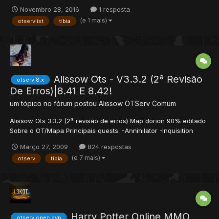
Novembro 28, 2016
1 resposta
(e 1 mais)
otservlist
tibia
Alissow Ots - V3.3.2 (2ª Revisão
otserv 8.x
De Erros)|8.41 E 8.42!
um tópico no fórum postou
Alissow
OTServ Comum
Alissow Ots 3.3.2 (2ª revisão de erros) Map dorion 90% editado
Sobre o OT/Mapa Principais quests: -Annihilator -Inquisition
Quest -Pits of inferno -Demon Oak -Solar axe quest -HOTA -
Março 27, 2009
824 respostas
MPA quest Monstros: -Total monstros: 10990+ -Total spawn:
(e 7 mais)
otserv
tibia
5587+ Cidades: -11 Cidades -200 Houses+-...
Harry Potter Online MMO
otserv open pvp