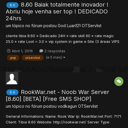
8.60 Baiak totalmente inovador !
8.6
Abriu hoje venha ser top ! DEDICADO
24hrs
um tópico no fórum postou
God Luan121
OTServlist
cliente tibia 8.60 » Dedicado 24H » rate skill 60 » rate magic
25.0 » rate Loot = 3.0 » vip system in game e Site (3 áreas VIPS
(2 free e 1 paga); » 250+ teleports » Mapa Inovador » Vocações
Abril 1, 2016
2 respostas
Balanceadas! » DODGE SYSTEM e Critical system » Quests
(e 5 mais)
pvp
otservlist
Inovadas » Suporte in game » Novos Monstros » Novos...
RookWar.net - Noob War Server
8.6
[8.60] [BETA] [Free SMS SHOP]
um tópico no fórum postou
vodkagun
OTServlist
General Informations: Name: Rook War Ip: RookWar.net Port: 7171
Client: Tibia 8.60 Website: http://rookwar.net/ Server Type:
Noobwar Hardcore Playability: Start on 13 lvl with standard