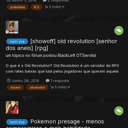
Junho 7, 2016
2 respostas
http://www.4shared.com/postDownload/yRXmqsaaba/pokemon_l
(e 2 mais)
poketibia
8.5
egendary_client.html http...
[showoff] old revolution [senhor
open pvp
dos aneis] [rpg]
um tópico no fórum postou
BlackLeft
OTServlist
O que é o Old Revolution? Old Revolution é um servidor de RPG
com rates baixas que luta pelos jogadores que querem aquele
sentimento único de jogar um servidor medieval, mantendo os
Junho 28, 2016
1 resposta
elementos mais importantes do Tibia O servidor é baseado na
(e 5 mais)
otserv
otservlist
historia do senhor do anéis e hobbit, desde a monstr...
Pokemon presage - menos
open pvp