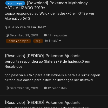
[Download] Pokémon Mythology
mythology
*ATUALIZADO 2019*
tópico respondeu ao
Walox
de
hadesxx0
em
OTServer
Alternativo (ATS)
qual a source dessa Base?
Setembro 29, 2019
47 respostas
(e 1 mais)
pokemon myth
rpg
[Resolvido] [PEDIDO] Pokemon Ajudante.
pergunta respondeu ao
Gkillersz79
de
hadesxx0
em
Resolvidos
tipo passiva eu falo para a Skills/Spells e para ele sumir depois
tu teria que coloca para o item de invocação ser utilizável
Setembro 28, 2019
12 respostas
[Resolvido] [PEDIDO] Pokemon Ajudante.