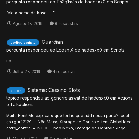
pergunta respondeu ao
Th3g1m3s
de
hadesxx0
em
Scripts
fala o nome da base - -''
Agosto 17, 2019
6 respostas
Guardian
pedido scripts
pergunta respondeu ao
Logan X
de
hadesxx0
em
Scripts
up
Julho 27, 2019
4 respostas
Sistema: Cassino Slots
action
tópico respondeu ao
gonorreiaswat
de
hadesxx0
em
Actions
e Talkactions
Muito Bom! Me explica o que tenho que add nessa parte? local
gstrg = 12129 -- Não Mexa, Storage de Controle Item Global.local
gstrg_control = 12130 -- Não Mexa, Storage de Controle Jogo...
Maio 3, 2017
11 respostas