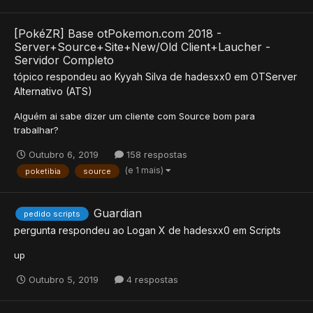
[PokéZR] Base otPokemon.com 2018 -
Server+Source+Site+New/Old Client+Laucher -
Servidor Completo
tópico respondeu ao
Kyyah Silva
de
hadesxx0
em
OTServer
Alternativo (ATS)
Alguém ai sabe dizer um cliente com Source bom para
trabalhar?
Outubro 6, 2019
158 respostas
(e 1 mais)
poketibia
source
Guardian
pedido scripts
pergunta respondeu ao
Logan X
de
hadesxx0
em
Scripts
up
Outubro 5, 2019
4 respostas