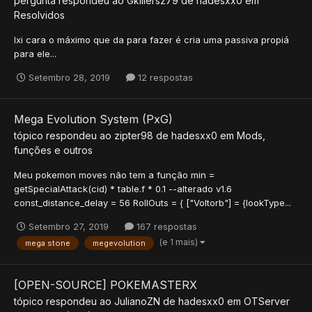
pergunta respondeu ao
Gkillersz79
de
hadesxx0
em
Resolvidos
Ixi cara o máximo que da para fazer é cria uma passiva propiá
para ele...
Setembro 28, 2019
12 respostas
Mega Evolution System (PxG)
tópico respondeu ao
zipter98
de
hadesxx0
em
Mods,
funções e outros
Meu pokemon moves não tem a função min =
getSpecialAttack(cid) * table.f * 0.1 --alterado v1.6
const_distance_delay = 56 RollOuts = { ["Voltorb"] = {lookType...
Setembro 27, 2019
167 respostas
(e 1 mais)
mega stone
megevolution
[OPEN-SOURCE] POKEMASTERX
tópico respondeu ao
JulianoZN
de
hadesxx0
em
OTServer