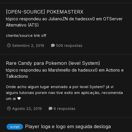
[OPEN-SOURCE] POKEMASTERX
tópico respondeu ao
JulianoZN
de
hadesxx0
em
OTServer
Alternativo (ATS)
cliente/source link off
Setembro 2, 2019
509 respostas
Rare Candy para Pokemon (level System)
tópico respondeu ao
Marshmello
de
hadesxx0
em
Actions e
Talkactions
Onde acho algum lugar ensinado a por level System? já vi
alguns tutoriais porem nao tive exito em aplicação, recomenda
um ai ❤️
Agosto 22, 2019
6 respostas
Player loga e logo em seguida desloga
script