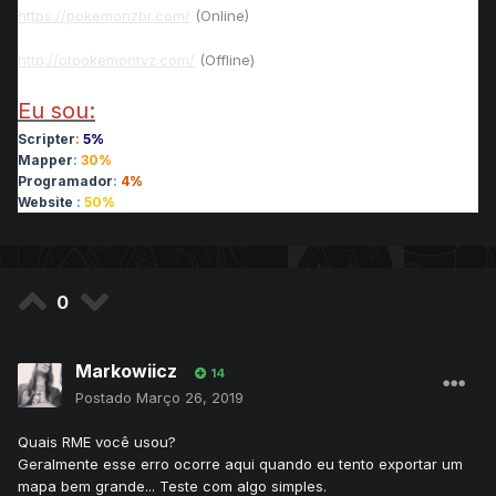
https://pokemonzbr.com/
(Online)
http://otpokemontvz.com/
(Offline)
Eu sou:
Scripter
:
5%
Mapper
:
30%
Programador
:
4%
Website
:
50%
0
Markowiicz
14
Postado
Março 26, 2019
Quais RME você usou?
Geralmente esse erro ocorre aqui quando eu tento exportar um
mapa bem grande... Teste com algo simples.