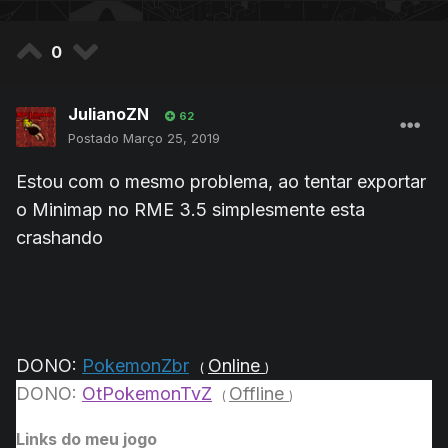
0
JulianoZN
62
Postado
Março 25, 2019
Estou com o mesmo problema, ao tentar exportar
o Minimap no RME 3.5 simplesmente esta
crashando
DONO:
PokemonZbr
Online
(
)
DONO:
OtPokemonTvZ
Offline
(
)
Links do meu jogo