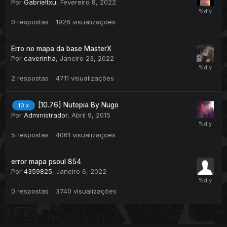
Por
Gabrieltxu
,
Fevereiro 8, 2022
0
respostas
1926
visualizações
Erro no mapa da base MasterX
Por
caverinha
,
Janeiro 23, 2022
2
respostas
4711
visualizações
[10.76] Nutopia By Nugo
10.x
Por
Administrador
,
Abril 9, 2015
5
respostas
4061
visualizações
error mapa psoul 854
Por
4359825
,
Janeiro 6, 2022
0
respostas
3740
visualizações