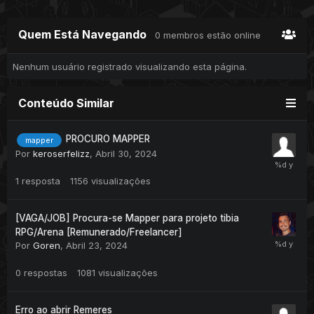
Quem Está Navegando
0 membros estão online
Nenhum usuário registrado visualizando esta página.
Conteúdo Similar
PROCURO MAPPER
mapper
Por
keroserfelizz
,
Abril 30, 2024
1
resposta
1156
visualizações
[VAGA/JOB] Procura-se Mapper para projeto tibia
RPG/Arena [Remunerado/Freelancer]
Por
Goren
,
Abril 23, 2024
0
respostas
1081
visualizações
Erro ao abrir Remeres