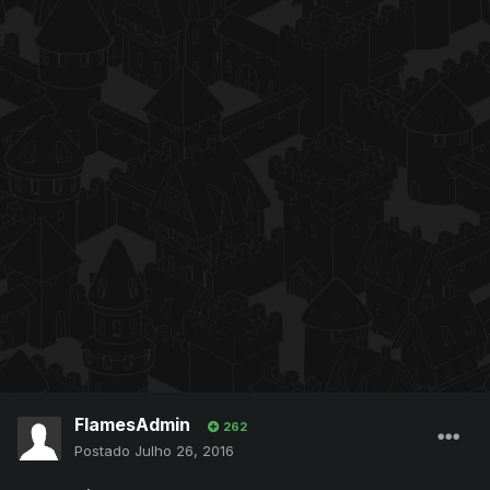
FlamesAdmin
262
Postado
Julho 26, 2016