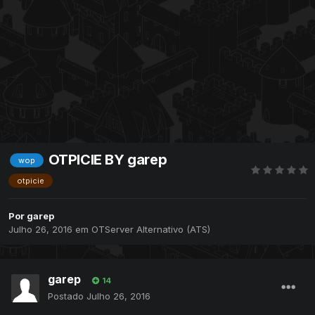
OTPICIE BY garep
wop
otpicie
Por
garep
Julho 26, 2016
em
OTServer Alternativo (ATS)
garep
14
Postado
Julho 26, 2016