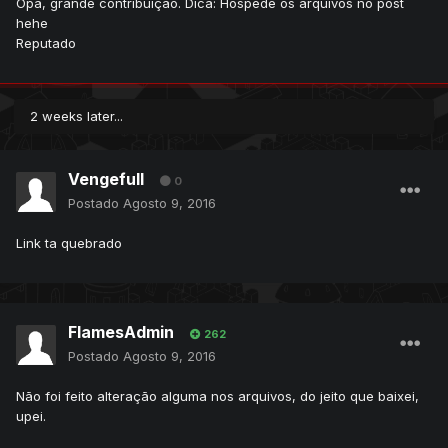
Opa, grande contribuição. Dica: Hospede os arquivos no post
hehe
Reputado
2 weeks later...
Vengefull
0
Postado
Agosto 9, 2016
Link ta quebrado
FlamesAdmin
262
Postado
Agosto 9, 2016
Não foi feito alteração alguma nos arquivos, do jeito que baixei,
upei.