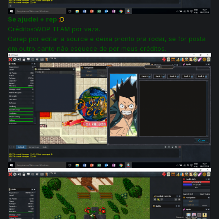
Se ajudei + rep
;
D
Créditos:WOP TEAM por vaza.
Garep por editar a source e deixa pronto pra rodar, se for posta
em outro canto não esquece de por meus créditos.