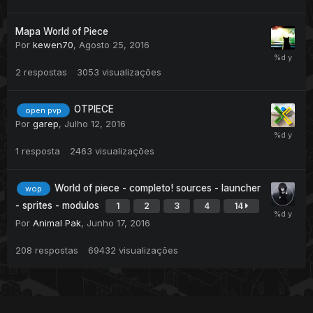
Mapa World of Piece
Por
kewen70
,
Agosto 25, 2016
2
respostas
3053
visualizações
OTPIECE
open pvp
Por
garep
,
Julho 12, 2016
1
resposta
2463
visualizações
World of piece - completo! sources - launcher
wop
- sprites - modulos
1
2
3
4
14
Por
Animal Pak
,
Junho 17, 2016
208
respostas
69432
visualizações