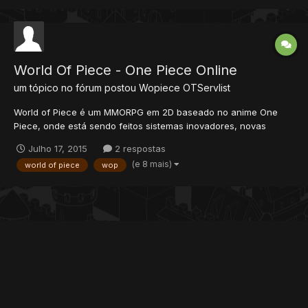
World Of Piece - One Piece Online
um tópico no fórum postou
Wopiece
OTServlist
World of Piece é um MMORPG em 2D baseado no anime One
Piece, onde está sendo feitos sistemas inovadores, novas
sprites e um mapa baseado no anime, já estamos com uma
Julho 17, 2015
2 respostas
equipe fechada e muito experiente. Ao criar sua conta, você
(e 8 mais)
world of piece
wop
poderá optar por até 7 (Sete) vocações diferentes (Pe...