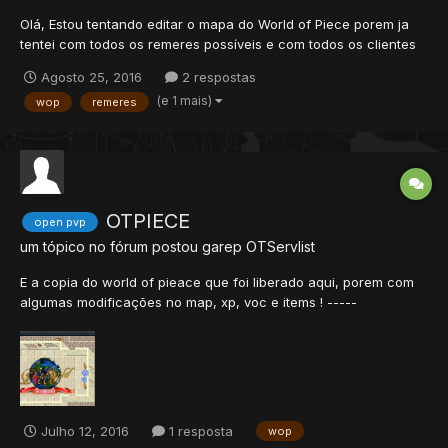
Olá, Estou tentando editar o mapa do World of Piece porem ja
tentei com todos os remeres possíveis e com todos os clientes
possíveis, porém quando abro o mapa as sprites aparecem
Agosto 25, 2016
2 respostas
sempre diferentes. obs: já troquei itens.otb
(e 1 mais)
wop
remeres
OTPIECE
open pvp
um tópico no fórum postou
garep
OTServlist
E a copia do world of pieace que foi liberado aqui, porem com
algumas modificações no map, xp, voc e items ! -----
-///OTPIECE - ONLINE 24H'S EQUIPE DEDICADA.O NOSSO
SERVIDOR E UM DERIVADO NO AMINE ONE PIECE, VARIAS
VOCAÇOES.*SISTEMA DE PROFISSÃO**SISTEMA DE
PESCA**SISTEMA DE CORTA ARVORES* *C...
Julho 12, 2016
1 resposta
wop