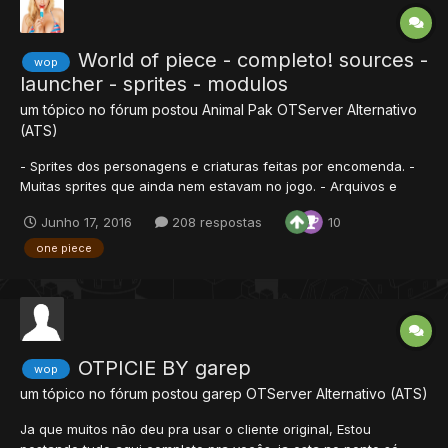
World of piece - completo! sources -
wop
launcher - sprites - modulos
um tópico no fórum postou
Animal Pak
OTServer Alternativo
(ATS)
- Sprites dos personagens e criaturas feitas por encomenda. -
Muitas sprites que ainda nem estavam no jogo. - Arquivos e
mais arquivos de balanceamentos, ideias futuras etc. - Todo o
Junho 17, 2016
208 respostas
10
mapa do jogo. - Magias. - Módulos usados e os que ainda
estavam em projeto. - Design do cliente novo que...
one piece
OTPICIE BY garep
wop
um tópico no fórum postou
garep
OTServer Alternativo (ATS)
Ja que muitos não deu pra usar o cliente original, Estou