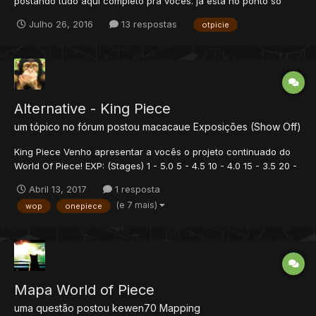
postando tudo aqui completo pra vocês. ja esta no ponto só
abrir e rodar, cliente e servidor, qual quer duvida pode posta
Julho 26, 2016
13 respostas
otpicie
que responde como fiz, pra usar o cliente original sem erros e
bugs... pois muitos não quis ajudar e outros dizem que...
Alternative - King Piece
um tópico no fórum postou
macacaue
Exposições (Show Off)
King Piece Venho apresentar a vocês o projeto continuado do
World Of Piece! EXP: (Stages) 1 - 5.0 5 - 4.5 10 - 4.0 15 - 3.5 20 -
3.0 35 - 2.5 50 - 2.0 85 - 1.5 200 - 1.2 Em primeira mão, você
Abril 13, 2017
1 resposta
poderá escolher sua vocação novata, podendo ser; Novice
(e 7 mais)
wop
onepiece
Luffy, Novice Z...
Mapa World of Piece
uma questão postou
kewen70
Mapping