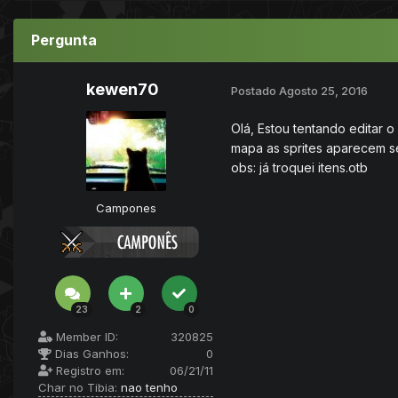
Pergunta
kewen70
Postado
Agosto 25, 2016
Olá, Estou tentando editar 
mapa as sprites aparecem s
obs: já troquei itens.otb
Campones
23
2
0
Member ID:
320825
Dias Ganhos:
0
Registro em:
06/21/11
Char no Tibia:
nao tenho