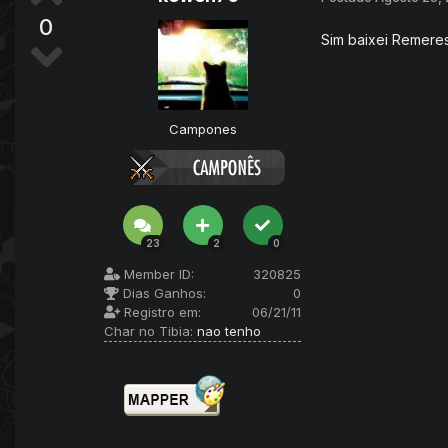
0
Sim baixei Remeres
Campones
23
2
0
Member ID:
320825
Dias Ganhos:
0
Registro em:
06/21/11
Char no Tibia:
nao tenho