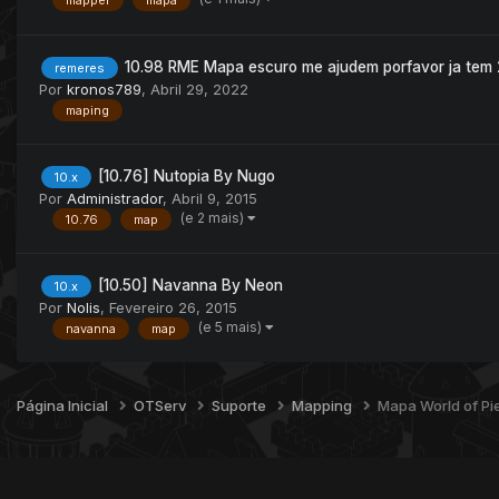
mapper
mapa
10.98 RME Mapa escuro me ajudem porfavor ja tem 
remeres
Por
kronos789
,
Abril 29, 2022
maping
[10.76] Nutopia By Nugo
10.x
Por
Administrador
,
Abril 9, 2015
(e 2 mais)
10.76
map
[10.50] Navanna By Neon
10.x
Por
Nolis
,
Fevereiro 26, 2015
(e 5 mais)
navanna
map
Página Inicial
OTServ
Suporte
Mapping
Mapa World of Pi