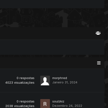
0
respostas
morphred
Janeiro 31, 2024
4023
visualizações
0
respostas
soulzkiz
Dezembro 24, 2022
2038
visualizações