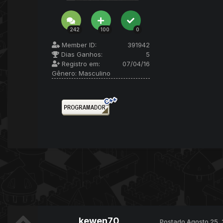
242
100
0
Member ID:
391942
Dias Ganhos:
5
Registro em:
07/04/16
Gênero:
Masculino
kewen70
Postado
Agosto 25,