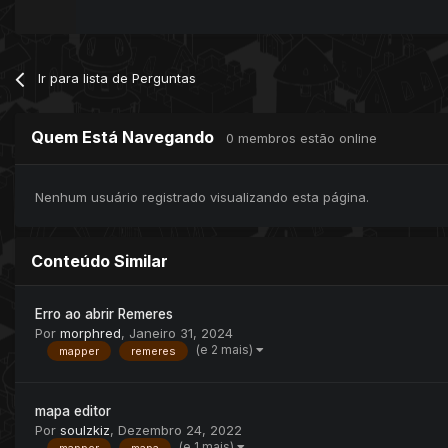
Ir para lista de Perguntas
Quem Está Navegando
0 membros estão online
Nenhum usuário registrado visualizando esta página.
Conteúdo Similar
Erro ao abrir Remeres
Por
morphred
,
Janeiro 31, 2024
(e 2 mais)
mapper
remeres
mapa editor
Por
soulzkiz
,
Dezembro 24, 2022
(e 1 mais)