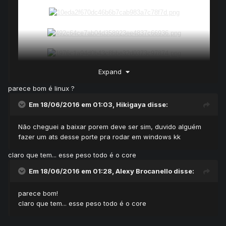
Expand
- Sprites dos personagens e criaturas feitas
por encomenda.
parece bom é linux ?
- Muitas sprites que ainda nem estavam no
Em 18/06/2016 em 01:03,
Hikigaya
disse:
jogo.
- Arquivos e mais arquivos de
Não cheguei a baixar porem deve ser sim, duvido alguém
balanceamentos, ideias futuras etc.
fazer um ats desse porte pra rodar em windows kk
- Todo o mapa do jogo.
- Magias.
claro que tem... esse peso todo é o core
- Módulos usados e os que ainda estavam
Em 18/06/2016 em 01:28,
Alexy Brocanello
disse:
em projeto.
- Design do cliente novo que ainda nem
parece bom!
tinha sido usado.
claro que tem... esse peso todo é o core
- MUITO mais.