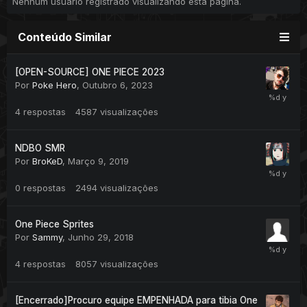
Nenhum usuário registrado visualizando esta página.
Conteúdo Similar
[OPEN-SOURCE] ONE PIECE 2023
Por
Poke Hero
,
Outubro 6, 2023
4
respostas
4587
visualizações
NDBO SMR
Por
BroKeD
,
Março 9, 2019
0
respostas
2494
visualizações
One Piece Sprites
Por
Sammy
,
Junho 29, 2018
4
respostas
8057
visualizações
[Encerrado]Procuro equipe EMPENHADA para tibia One