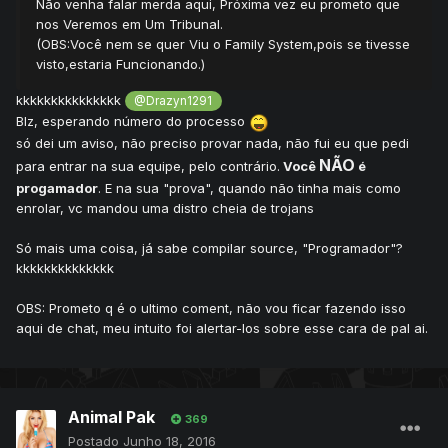
Não venha falar merda aqui, Próxima vez eu prometo que
nos Veremos em Um Tribunal.
(OBS:Você nem se quer Viu o Family System,pois se tivesse
visto,estaria Funcionando.)
kkkkkkkkkkkkkkk
@Drazyn1291
Blz, esperando número do processo
só dei um aviso, não preciso provar nada, não fui eu que pedi
NÃO
para entrar na sua equipe, pelo contrário.
Você
é
progamador
. E na sua "prova", quando não tinha mais como
enrolar, vc mandou uma distro cheia de trojans
Só mais uma coisa, já sabe compilar source, "Programador"?
kkkkkkkkkkkkkk
OBS: Prometo q é o ultimo coment, não vou ficar fazendo isso
aqui de chat, meu intuito foi alertar-los sobre esse cara de pal ai.
Animal Pak
369
Postado
Junho 18, 2016