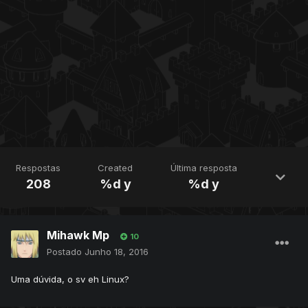
Respostas
Created
Última resposta
208
%d y
%d y
Mihawk Mp
10
Postado
Junho 18, 2016
Uma dúvida, o sv eh Linux?