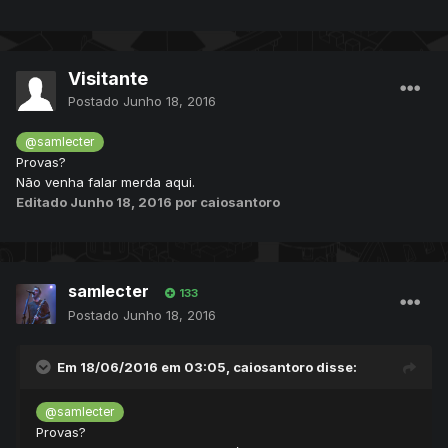
Agora tudo está na mão de vocês:
Opção 1:
https://mega.nz/#!8oZlTTyC!iqRzGln3gTizYSfYBzyNBLG1VgtSa
Visitante
8WhpqBDc5adPwA
Postado
Junho 18, 2016
Façam bom uso.
@samlecter
Créditos
Provas?
[World Of Piece Team]
Não venha falar merda aqui.
[Green]
Editado
Junho 18, 2016
por caiosantoro
samlecter
133
Postado
Junho 18, 2016
Em 18/06/2016 em 03:05,
caiosantoro
disse:
@samlecter
Provas?