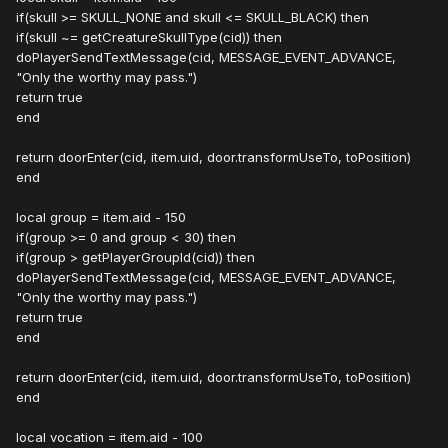
if(skull >= SKULL_NONE and skull <= SKULL_BLACK) then
if(skull ~= getCreatureSkullType(cid)) then
doPlayerSendTextMessage(cid, MESSAGE_EVENT_ADVANCE,
"Only the worthy may pass.")
return true
end
return doorEnter(cid, item.uid, door.transformUseTo, toPosition)
end
local group = item.aid - 150
if(group >= 0 and group < 30) then
if(group > getPlayerGroupId(cid)) then
doPlayerSendTextMessage(cid, MESSAGE_EVENT_ADVANCE,
"Only the worthy may pass.")
return true
end
return doorEnter(cid, item.uid, door.transformUseTo, toPosition)
end
local vocation = item.aid - 100