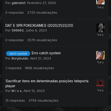
Por
gabrielsf
,
Fevereiro 27, 2024
0
respostas
2725
visualizações
DAT E SPR POKEXGAMES (2020/21/22/23)
Por
599663
,
Julho 6, 2023
0
respostas
2576
visualizações
Erro catch system
catch system
Por
Borybiulde
,
Abril 21, 2023
1
resposta
1868
visualizações
Sacrificar itens em determinadas posições teleporta
player
Por
M i s s
,
Abril 12, 2023
15
respostas
3759
visualizações