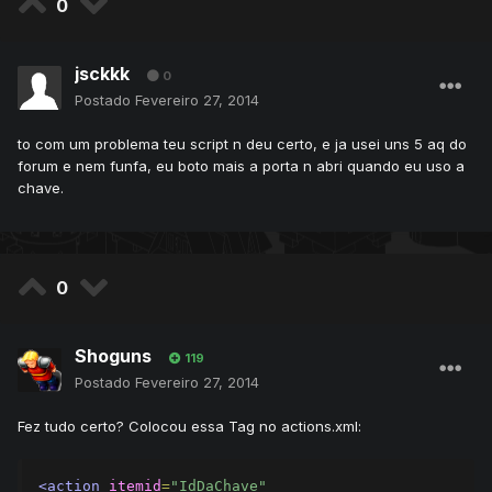
0
jsckkk
0
Postado
Fevereiro 27, 2014
to com um problema teu script n deu certo, e ja usei uns 5 aq do
forum e nem funfa, eu boto mais a porta n abri quando eu uso a
chave.
0
Shoguns
119
Postado
Fevereiro 27, 2014
Fez tudo certo? Colocou essa Tag no actions.xml:
<action
itemid
=
"IdDaChave"