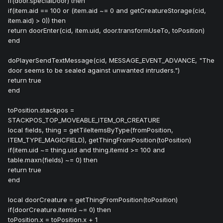
if(door.specialDoor) then
if(item.aid == 100 or (item.aid ~= 0 and getCreatureStorage(cid,
item.aid) > 0)) then
return doorEnter(cid, item.uid, door.transformUseTo, toPosition)
end
doPlayerSendTextMessage(cid, MESSAGE_EVENT_ADVANCE, "The
door seems to be sealed against unwanted intruders.")
return true
end
toPosition.stackpos =
STACKPOS_TOP_MOVEABLE_ITEM_OR_CREATURE
local fields, thing = getTileItemsByType(fromPosition,
ITEM_TYPE_MAGICFIELD), getThingFromPosition(toPosition)
if(item.uid ~= thing.uid and thing.itemid >= 100 and
table.maxn(fields) ~= 0) then
return true
end
local doorCreature = getThingFromPosition(toPosition)
if(doorCreature.itemid ~= 0) then
toPosition.x = toPosition.x + 1