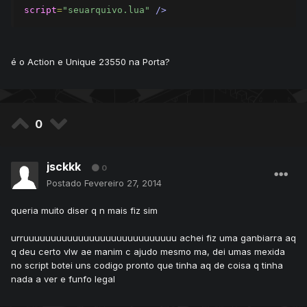
script
=
"seuarquivo.lua"
/>
é o Action e Unique 23550 na Porta?
0
jsckkk
0
Postado
Fevereiro 27, 2014
queria muito diser q n mais fiz sim
urruuuuuuuuuuuuuuuuuuuuuuuuuuuu achei fiz uma ganbiarra aq
q deu certo vlw ae manim c ajudo mesmo ma, dei umas mexida
no script botei uns codigo pronto que tinha aq de coisa q tinha
nada a ver e funfo legal