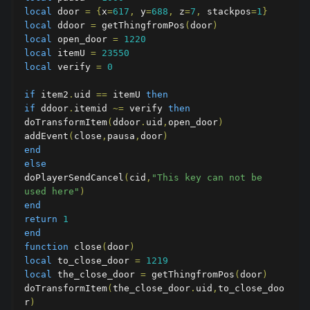
local
 door 
=
{
x
=
617
,
 y
=
688
,
 z
=
7
,
 stackpos
=
1
}
local
 ddoor 
=
 getThingfromPos
(
door
)
local
 open_door 
=
1220
local
 itemU 
=
23550
local
 verify 
=
0
if
 item2
.
uid 
==
 itemU 
then
if
 ddoor
.
itemid 
~=
 verify 
then
doTransformItem
(
ddoor
.
uid
,
open_door
)
addEvent
(
close
,
pausa
,
door
)
end
else
doPlayerSendCancel
(
cid
,
"This key can not be 
used here"
)
end
return
1
end
function
 close
(
door
)
local
 to_close_door 
=
1219
local
 the_close_door 
=
 getThingfromPos
(
door
)
doTransformItem
(
the_close_door
.
uid
,
to_close_doo
r
)