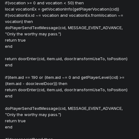
if(vocation >= 0 and vocation < 50) then
local vocationEx = getVocationInfo(getPlayerVocation(cid))
if(vocationEx.id ~= vocation and vocationEx.fromVocation ~=
vocation) then
doPlayerSendTextMessage(cid, MESSAGE_EVENT_ADVANCE,
"Only the worthy may pass.")
return true
end
return doorEnter(cid, item.uid, door.transformUseTo, toPosition)
end
if(item.aid == 190 or (item.aid ~= 0 and getPlayerLevel(cid) >=
(item.aid - door.levelDoor))) then
return doorEnter(cid, item.uid, door.transformUseTo, toPosition)
end
doPlayerSendTextMessage(cid, MESSAGE_EVENT_ADVANCE,
"Only the worthy may pass.")
return true
end