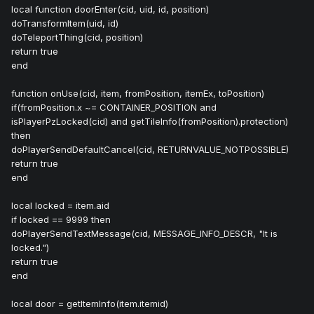
local function doorEnter(cid, uid, id, position)
doTransformItem(uid, id)
doTeleportThing(cid, position)
return true
end
function onUse(cid, item, fromPosition, itemEx, toPosition)
if(fromPosition.x ~= CONTAINER_POSITION and
isPlayerPzLocked(cid) and getTileInfo(fromPosition).protection)
then
doPlayerSendDefaultCancel(cid, RETURNVALUE_NOTPOSSIBLE)
return true
end
local locked = item.aid
if locked == 9999 then
doPlayerSendTextMessage(cid, MESSAGE_INFO_DESCR, "It is
locked.")
return true
end
local door = getItemInfo(item.itemid)