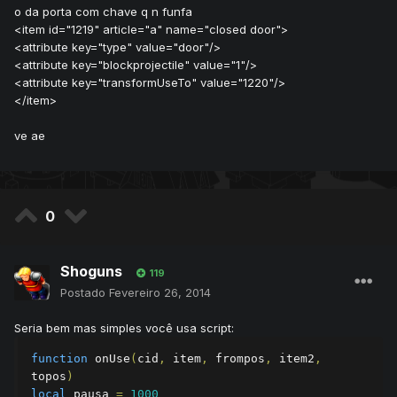
o da porta com chave q n funfa
<item id="1219" article="a" name="closed door">
<attribute key="type" value="door"/>
<attribute key="blockprojectile" value="1"/>
<attribute key="transformUseTo" value="1220"/>
</item>
ve ae
0
Shoguns
119
Postado
Fevereiro 26, 2014
Seria bem mas simples você usa script:
function
 onUse
(
cid
,
 item
,
 frompos
,
 item2
,
topos
)
local
 pausa 
=
1000