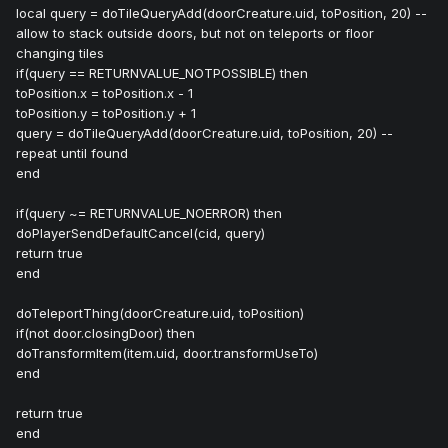
local query = doTileQueryAdd(doorCreature.uid, toPosition, 20) --
allow to stack outside doors, but not on teleports or floor
changing tiles
if(query == RETURNVALUE_NOTPOSSIBLE) then
toPosition.x = toPosition.x - 1
toPosition.y = toPosition.y + 1
query = doTileQueryAdd(doorCreature.uid, toPosition, 20) --
repeat until found
end
if(query ~= RETURNVALUE_NOERROR) then
doPlayerSendDefaultCancel(cid, query)
return true
end
doTeleportThing(doorCreature.uid, toPosition)
if(not door.closingDoor) then
doTransformItem(item.uid, door.transformUseTo)
end
return true
end