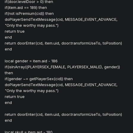
if(door.levelDoor > 0) then
if(item.aid == 189) then
if(not isPremium(cid)) then
doPlayerSendTextMessage(cid, MESSAGE_EVENT_ADVANCE,
"Only the worthy may pass.")
return true
end
return doorEnter(cid, item.uid, door.transformUseTo, toPosition)
end
local gender = item.aid - 186
if(isInArray({PLAYERSEX_FEMALE, PLAYERSEX_MALE}, gender))
then
if(gender ~= getPlayerSex(cid)) then
doPlayerSendTextMessage(cid, MESSAGE_EVENT_ADVANCE,
"Only the worthy may pass.")
return true
end
return doorEnter(cid, item.uid, door.transformUseTo, toPosition)
end
local skull = item.aid - 180