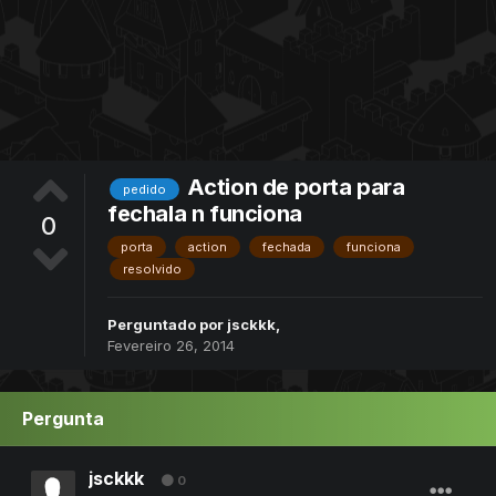
Action de porta para
pedido
fechala n funciona
0
porta
action
fechada
funciona
resolvido
Perguntado por
jsckkk
,
Fevereiro 26, 2014
Pergunta
jsckkk
0