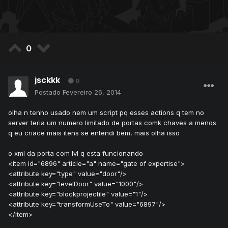
0
jsckkk
0
Postado
Fevereiro 26, 2014
olha n tenho usado nem um script pq esses actions q tem no
server teria um numero limitado de portas comk chaves a menos
q eu criace mais itens se entendi bem, mais olha isso
o xml da porta com lvl q esta funcionando
<item id="6896" article="a" name="gate of expertise">
<attribute key="type" value="door"/>
<attribute key="levelDoor" value="1000"/>
<attribute key="blockprojectile" value="1"/>
<attribute key="transformUseTo" value="6897"/>
</item>